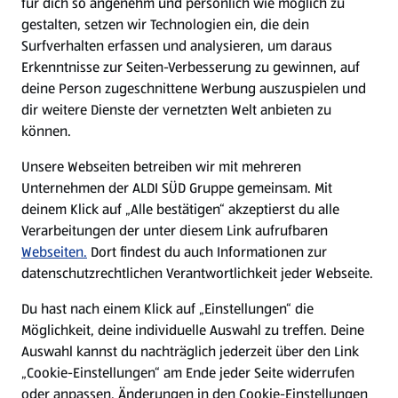
für dich so angenehm und persönlich wie möglich zu
gestalten, setzen wir Technologien ein, die dein
Surfverhalten erfassen und analysieren, um daraus
Erkenntnisse zur Seiten-Verbesserung zu gewinnen, auf
deine Person zugeschnittene Werbung auszuspielen und
dir weitere Dienste der vernetzten Welt anbieten zu
können.
Unsere Webseiten betreiben wir mit mehreren
Auflauf-Rezepte
Unternehmen der ALDI SÜD Gruppe gemeinsam. Mit
deinem Klick auf „Alle bestätigen“ akzeptierst du alle
Rezepte entdecken
Verarbeitungen der unter diesem Link aufrufbaren
Webseiten.
Dort findest du auch Informationen zur
datenschutzrechtlichen Verantwortlichkeit jeder Webseite.
Das könnte dich auch
Du hast nach einem Klick auf „Einstellungen“ die
interessieren.
Möglichkeit, deine individuelle Auswahl zu treffen. Deine
Auswahl kannst du nachträglich jederzeit über den Link
„Cookie-Einstellungen“ am Ende jeder Seite widerrufen
oder anpassen. Änderungen in den Cookie-Einstellungen