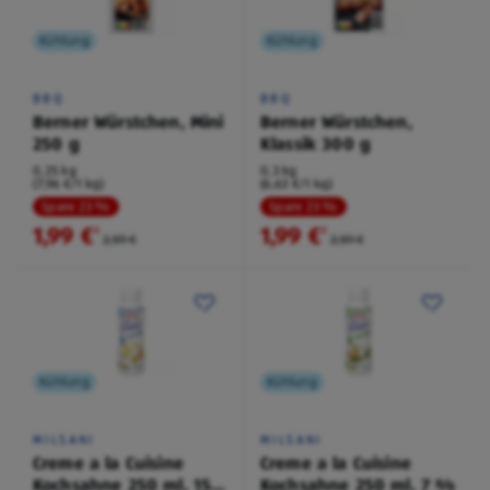
Kühlung
Kühlung
BBQ
BBQ
Berner Würstchen, Mini
Berner Würstchen,
250 g
Klassik 300 g
0,25 kg
0,3 kg
(7,96 €/1 kg)
(6,63 €/1 kg)
Spare 23 %
Spare 23 %
1,99 €
1,99 €
²
²
2,59 €
2,59 €
Kühlung
Kühlung
MILSANI
MILSANI
Creme a la Cuisine
Creme a la Cuisine
Kochsahne 250 ml, 15
Kochsahne 250 ml, 7 %