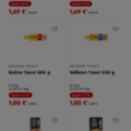
Spare 51 %
Spare 51 %
1,69 €
1,69 €
²
²
3,49 €
3,49 €
GOLDEN TOAST
GOLDEN TOAST
Butter Toast 500 g
Vollkorn Toast 500 g
0,5 kg
0,5 kg
(2,00 €/1 kg)
(2,00 €/1 kg)
Spare 47 %
Spare 47 %
1,00 €
1,00 €
²
²
1,89 €
1,89 €