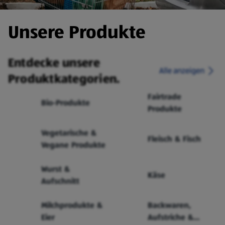
Unsere Produkte
Entdecke unsere
Alle anzeigen
Produktkategorien.
Fairtrade
Bio-Produkte
Produkte
Vegetarische &
Fleisch & Fisch
Vegane Produkte
Wurst &
Käse
Aufschnitt
Milchprodukte &
Backwaren,
Eier
Aufstriche &