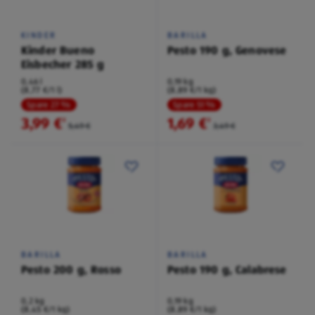
KINDER
BARILLA
Kinder Bueno
Pesto 190 g, Genovese
Eisbecher 285 g
0,46 l
0,19 kg
(8,77 €/1 l)
(8,89 €/1 kg)
Spare 27 %
Spare 51 %
3,99 €
1,69 €
²
²
5,49 €
3,49 €
BARILLA
BARILLA
Pesto 200 g, Rosso
Pesto 190 g, Calabrese
0,2 kg
0,19 kg
(8,45 €/1 kg)
(8,89 €/1 kg)