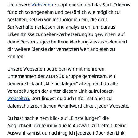
Um unsere
Webseiten
zu optimieren und das Surf-Erlebnis
WhatsApp
für dich so angenehm und persönlich wie möglich zu
gestalten, setzen wir Technologien ein, die dein
Surfverhalten erfassen und analysieren, um daraus
Über ALDI SÜD
Erkenntnisse zur Seiten-Verbesserung zu gewinnen, auf
deine Person zugeschnittene Werbung auszuspielen und
Filialen
dir weitere Dienste der vernetzten Welt anbieten zu
können.
E-Ladestationen
Unsere Webseiten betreiben wir mit mehreren
Unternehmen der ALDI SÜD Gruppe gemeinsam. Mit
Nachhaltigkeit
deinem Klick auf „Alle bestätigen“ akzeptierst du alle
Verarbeitungen der unter diesem Link aufrufbaren
Karriere
Webseiten.
Dort findest du auch Informationen zur
datenschutzrechtlichen Verantwortlichkeit jeder Webseite.
Presse
Du hast nach einem Klick auf „Einstellungen“ die
Möglichkeit, deine individuelle Auswahl zu treffen. Deine
Hilfe & Kontakt
Auswahl kannst du nachträglich jederzeit über den Link
(öffnet in einem neuen Tab)