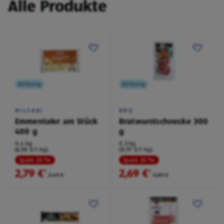
Alle Produkte
Kühlung
Kühlung
MILSANI
BBQ
Emmentaler am Stück
Bratwurstschnecke 300
400 g
g
0,4 kg
0,3 kg
(6,98 €/1 kg)
(8,97 €/1 kg)
Spare 20 %
Spare 30 %
2,79 €
2,69 €
²
²
3,49 €
3,89 €