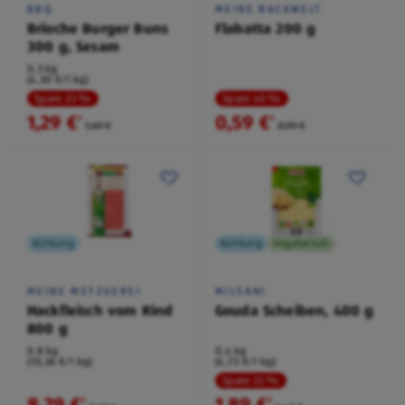
BBQ
MEINE BACKWELT
Brioche Burger Buns
Flabatta 200 g
300 g, Sesam
0,3 kg
(4,30 €/1 kg)
Spare 23 %
Spare 40 %
1,29 €
0,59 €
²
²
1,69 €
0,99 €
Kühlung
Kühlung
Vegetarisch
MEINE METZGEREI
MILSANI
Hackfleisch vom Rind
Gouda Scheiben, 400 g
800 g
0,8 kg
0,4 kg
(10,36 €/1 kg)
(4,73 €/1 kg)
Spare 22 %
8,29 €
1,89 €
²
²