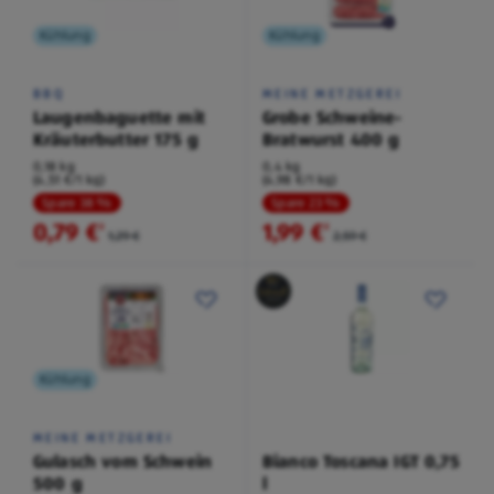
Kühlung
Kühlung
BBQ
MEINE METZGEREI
Laugenbaguette mit
Grobe Schweine-
Kräuterbutter 175 g
Bratwurst 400 g
0,18 kg
0,4 kg
(4,51 €/1 kg)
(4,98 €/1 kg)
Spare 38 %
Spare 23 %
0,79 €
1,99 €
²
²
1,29 €
2,59 €
Kühlung
MEINE METZGEREI
Gulasch vom Schwein
Bianco Toscana IGT 0,75
500 g
l