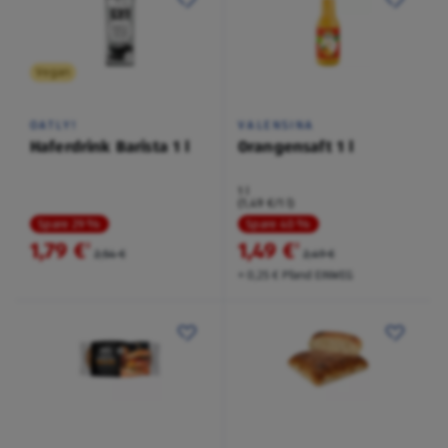
Vegan
OATLY!
VALENSINA
Haferdrink Barista 1 l
Orangensaft 1 l
1 l
(1,49 €/1 l)
Spare 29 %
Spare 40 %
1,79 €
1,49 €
²
²
2,54 €
2,49 €
+ 0,25 € Pfand EINWEG