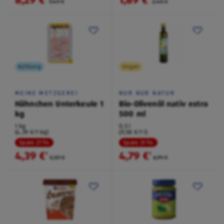
9,49 €
2,45 €
Kühlung
Vegan
MEINE METZGEREI
NUR NUR NATUR
Hähnchen Unterkeule 1
Bio-Olivenöl nativ extra
kg
500 ml
1 kg
0,5 l
(4,39 €/1 kg)
(9,58 €/1 l)
Spare 21 %
Spare 31 %
4,39 €
4,79 €
²
²
5,59 €
6,99 €