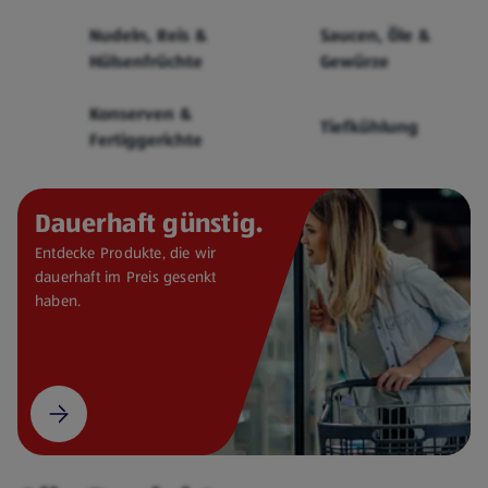
Cerealien
Nudeln, Reis &
Saucen, Öle &
Hülsenfrüchte
Gewürze
Konserven &
Tiefkühlung
Fertiggerichte
Dauerhaft günstig.
Entdecke Produkte, die wir
dauerhaft im Preis gesenkt
haben.