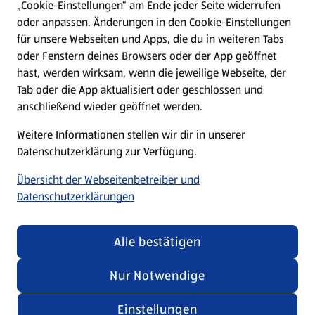
„Cookie-Einstellungen“ am Ende jeder Seite widerrufen
oder anpassen. Änderungen in den Cookie-Einstellungen
Unternehmen
für unsere Webseiten und Apps, die du in weiteren Tabs
oder Fenstern deines Browsers oder der App geöffnet
hast, werden wirksam, wenn die jeweilige Webseite, der
Folge uns hier:
Tab oder die App aktualisiert oder geschlossen und
anschließend wieder geöffnet werden.
Jetzt die ALDI SÜD App downloaden
Weitere Informationen stellen wir dir in unserer
Datenschutzerklärung zur Verfügung.
Übersicht der Webseitenbetreiber und
Datenschutzerklärungen
Datenschutz- und Richtlinienmenü
(öffnet in einem neuen Tab)
Cookie-Einstellungen
Garantieportal
Alle bestätigen
Impressum
Datenschutzerklärung
Nur Notwendige
Nutzungsbedingungen
Security Policy
Einstellungen
Compliance | Hinweisstellen