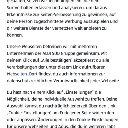
gestalten, setzen wir Technologien ein, die dein
Surfverhalten erfassen und analysieren, um daraus
Über ALDI SÜD
Erkenntnisse zur Seiten-Verbesserung zu gewinnen, auf
deine Person zugeschnittene Werbung auszuspielen und
Filialen
dir weitere Dienste der vernetzten Welt anbieten zu
können.
E-Ladestationen
Unsere Webseiten betreiben wir mit mehreren
Unternehmen der ALDI SÜD Gruppe gemeinsam. Mit
Nachhaltigkeit
deinem Klick auf „Alle bestätigen“ akzeptierst du alle
Verarbeitungen der unter diesem Link aufrufbaren
Karriere
Webseiten.
Dort findest du auch Informationen zur
datenschutzrechtlichen Verantwortlichkeit jeder Webseite.
Presse
Du hast nach einem Klick auf „Einstellungen“ die
Möglichkeit, deine individuelle Auswahl zu treffen. Deine
Hilfe & Kontakt
Auswahl kannst du nachträglich jederzeit über den Link
(öffnet in einem neuen Tab)
„Cookie-Einstellungen“ am Ende jeder Seite widerrufen
oder anpassen. Änderungen in den Cookie-Einstellungen
Unternehmen
für unsere Webseiten und Apps, die du in weiteren Tabs