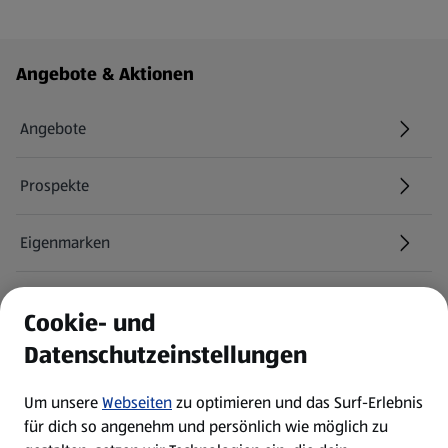
Fußzeilenmenü - weitere Links
Angebote & Aktionen
Angebote
Prospekte
Eigenmarken
ALDI Services
Cookie- und
Datenschutzeinstellungen
Newsletter
Um unsere
Webseiten
zu optimieren und das Surf-Erlebnis
WhatsApp
für dich so angenehm und persönlich wie möglich zu