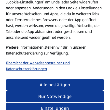
„Cookie-Einstellungen“ am Ende jeder Seite widerrufen
oder anpassen. Änderungen in den Cookie-Einstellungen
Unternehmen
für unsere Webseiten und Apps, die du in weiteren Tabs
oder Fenstern deines Browsers oder der App geöffnet
hast, werden wirksam, wenn die jeweilige Webseite, der
Folge uns hier:
Tab oder die App aktualisiert oder geschlossen und
anschließend wieder geöffnet werden.
Jetzt die ALDI SÜD App downloaden
Weitere Informationen stellen wir dir in unserer
Datenschutzerklärung zur Verfügung.
Übersicht der Webseitenbetreiber und
Datenschutzerklärungen
Datenschutz- und Richtlinienmenü
(öffnet in einem neuen Tab)
Cookie-Einstellungen
Garantieportal
Alle bestätigen
Impressum
Datenschutzerklärung
Nur Notwendige
Nutzungsbedingungen
Security Policy
Einstellungen
Compliance | Hinweisstellen