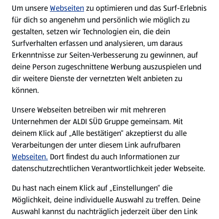
Um unsere
Webseiten
zu optimieren und das Surf-Erlebnis
WhatsApp
für dich so angenehm und persönlich wie möglich zu
gestalten, setzen wir Technologien ein, die dein
Surfverhalten erfassen und analysieren, um daraus
Über ALDI SÜD
Erkenntnisse zur Seiten-Verbesserung zu gewinnen, auf
deine Person zugeschnittene Werbung auszuspielen und
Filialen
dir weitere Dienste der vernetzten Welt anbieten zu
können.
E-Ladestationen
Unsere Webseiten betreiben wir mit mehreren
Unternehmen der ALDI SÜD Gruppe gemeinsam. Mit
Nachhaltigkeit
deinem Klick auf „Alle bestätigen“ akzeptierst du alle
Verarbeitungen der unter diesem Link aufrufbaren
Karriere
Webseiten.
Dort findest du auch Informationen zur
datenschutzrechtlichen Verantwortlichkeit jeder Webseite.
Presse
Du hast nach einem Klick auf „Einstellungen“ die
Möglichkeit, deine individuelle Auswahl zu treffen. Deine
Hilfe & Kontakt
Auswahl kannst du nachträglich jederzeit über den Link
(öffnet in einem neuen Tab)