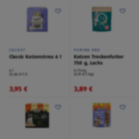
CACHET
PURINA ONE
Classic Katzenstreu 6 l
Katzen Trockenfutter
750 g, Lachs
6 l
0,75 kg
(0,66 €/1 l)
(5,19 €/1 kg)
3,95 €
3,89 €