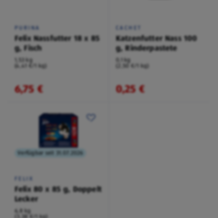
PURINA
CACHET
Felix Nassfutter 18 x 85
Katzenfutter Nass 100
g, Fisch
g, Rinderpastete
1,53 kg
0,1 kg
(4,41 €/1 kg)
(2,50 €/1 kg)
6,75 €
0,25 €
Verfügbar seit 31.07.2026
FELIX
Felix 80 x 85 g, Doppelt
Lecker
6,8 kg
(3,38 €/1 kg)