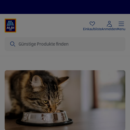
Angebote
Einkaufsliste
Anmelden
Menu
Suche