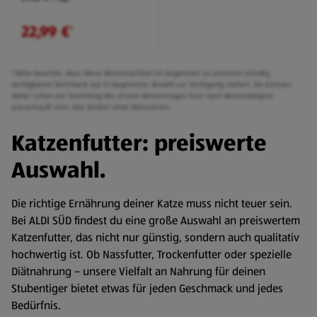
22,99 €
¹
¹ Bitte beachte, dass diese Aktionsartikel im Gegensatz zu unserem ständig
verfügbaren Sortiment nur in begrenzter Anzahl zur Verfügung stehen. Sie können
daher schon am Vormittag des ersten Aktionstages kurz nach Aktionsbeginn
ausverkauft sein. Alle Artikel ohne Dekoration.
Katzenfutter: preiswerte
Auswahl.
Die richtige Ernährung deiner Katze muss nicht teuer sein.
Bei ALDI SÜD findest du eine große Auswahl an preiswertem
Katzenfutter, das nicht nur günstig, sondern auch qualitativ
hochwertig ist. Ob Nassfutter, Trockenfutter oder spezielle
Diätnahrung – unsere Vielfalt an Nahrung für deinen
Stubentiger bietet etwas für jeden Geschmack und jedes
Bedürfnis.