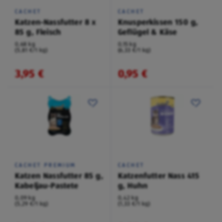
CACHET
CACHET
Katzen-Nassfutter 8 x
Knusperkissen 150 g,
85 g, Fleisch
Geflügel & Käse
0,68 kg
0,15 kg
(5,81 €/1 kg)
(6,33 €/1 kg)
3,95 €
0,95 €
CACHET PREMIUM
CACHET
Katzen Nassfutter 85 g,
Katzenfutter Nass 415
Kabeljau-Pastete
g, Huhn
0,09 kg
0,42 kg
(5,29 €/1 kg)
(1,33 €/1 kg)