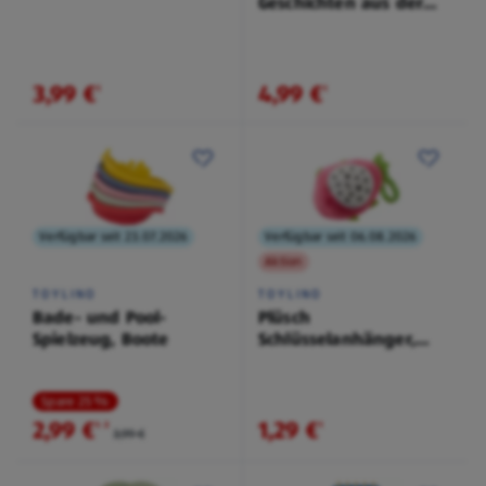
Geschichten aus der
Natur
3,99 €
4,99 €
¹
¹
Verfügbar seit 23.07.2026
Verfügbar seit 06.08.2026
Aktion
TOYLINO
TOYLINO
Bade- und Pool-
Plüsch
Spielzeug, Boote
Schlüsselanhänger,
Drachenfrucht
Spare 25 %
2,99 €
1,29 €
¹
˒
²
¹
3,99 €