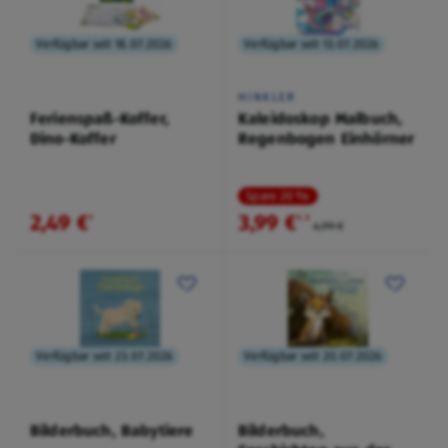
Verfügbar seit 18.07.2026
Verfügbar seit 13.07.2026
HINKLER
Ferienspaß-Koffer,
Kaleidoskop Malbuch,
Dino-Koffer
Regenbogen Einhörner
Spare 20 %
2,49 €
3,99 €
¹
¹
˒
²
4,99 €
Verfügbar seit 23.07.2026
Verfügbar seit 20.07.2026
Bilderbuch, Babytiere
Bilderbuch,