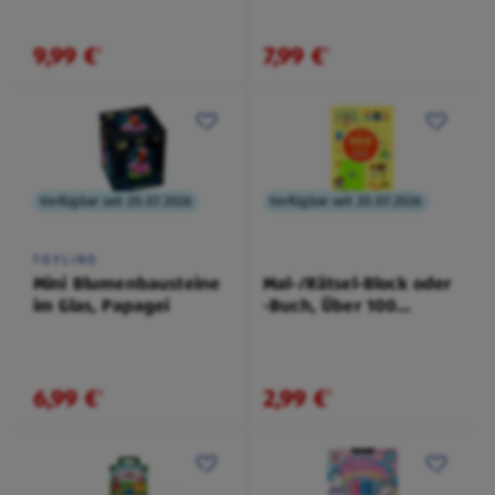
9,99 €
7,99 €
¹
¹
Verfügbar seit 20.07.2026
Verfügbar seit 20.07.2026
TOYLINO
Mini Blumenbausteine
Mal-/Rätsel-Block oder
im Glas, Papagei
-Buch, Über 100
Fußballrätsel
6,99 €
2,99 €
¹
¹