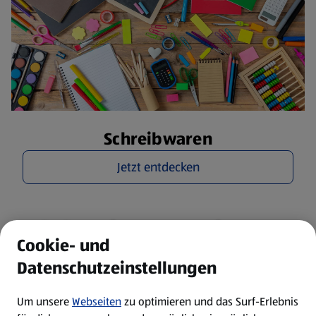
Schreibwaren
Jetzt entdecken
Entdecke weitere Kategorien.
Cookie- und
Garten
Urlaub & Strand
Datenschutzeinstellungen
Um unsere
Webseiten
zu optimieren und das Surf-Erlebnis
Sport & Fitness
Kleidung