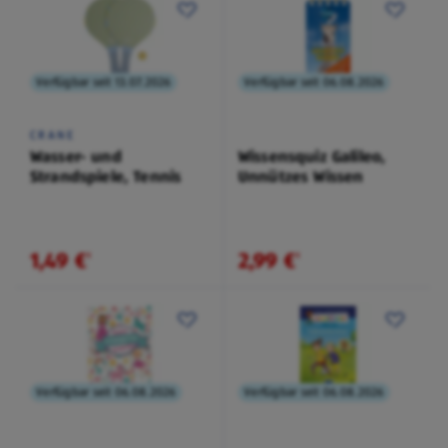
Verfügbar seit 13.07.2026
Verfügbar seit 06.08.2026
CRANE
Wasser- und
Wissensquiz Galileo,
Strandspiele, Tennis
Unnützes Wissen
1,49 €
2,99 €
¹
¹
Verfügbar seit 06.08.2026
Verfügbar seit 06.08.2026