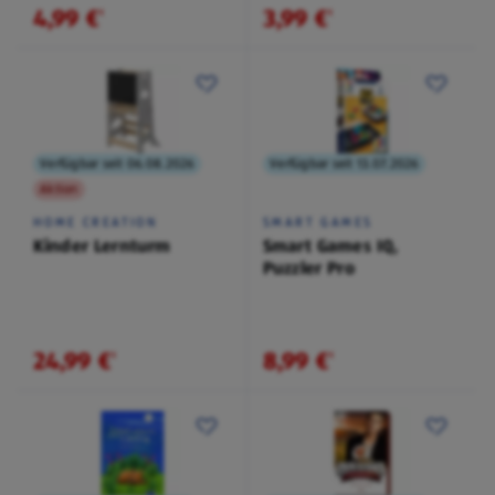
4,99 €
3,99 €
¹
¹
Verfügbar seit 06.08.2026
Verfügbar seit 13.07.2026
Aktion
HOME CREATION
SMART GAMES
Kinder Lernturm
Smart Games IQ,
Puzzler Pro
24,99 €
8,99 €
¹
¹