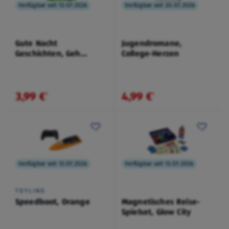
Verfügbar seit 13.07.2026
Verfügbar seit 20.07.2026
Gute Nacht
Jugendromane,
Geschichten, Geh
College-Herzen
Schlafen
3,99 €
4,99 €
¹
¹
Verfügbar seit 13.07.2026
Verfügbar seit 13.07.2026
TOYLINO
Speedboot, Orange
Magnetisches Reise-
Spielset, Glow City