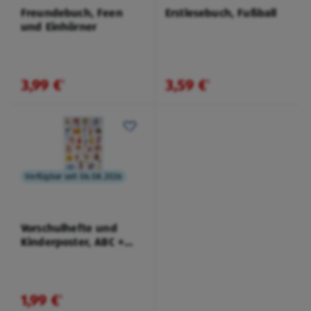
Freundebuch, Feen
Erstlesebuch, Fußball
und Einhörner
3,99 €
3,59 €
¹
¹
Verfügbar seit 06.08.2026
Vorschulhefte und
Kinderposter, ABC +
Zahlen
1,99 €
¹