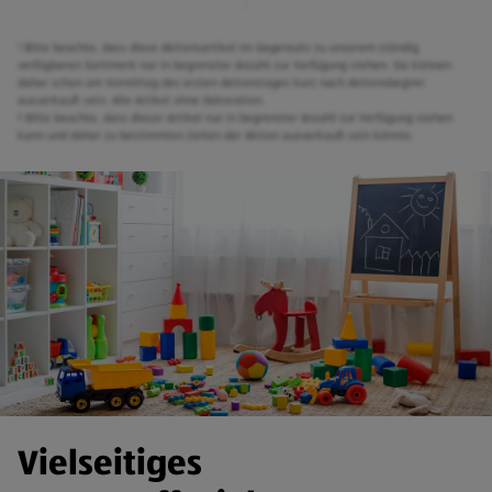
¹ Bitte beachte, dass diese Aktionsartikel im Gegensatz zu unserem ständig
verfügbaren Sortiment nur in begrenzter Anzahl zur Verfügung stehen. Sie können
daher schon am Vormittag des ersten Aktionstages kurz nach Aktionsbeginn
ausverkauft sein. Alle Artikel ohne Dekoration.
² Bitte beachte, dass dieser Artikel nur in begrenzter Anzahl zur Verfügung stehen
kann und daher zu bestimmten Zeiten der Aktion ausverkauft sein könnte.
Vielseitiges