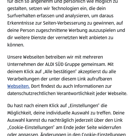
für dich so angenehm und persönlich wie möglich zu
gestalten, setzen wir Technologien ein, die dein
Surfverhalten erfassen und analysieren, um daraus
Frischeprodukte
Markenprodukte
Erkenntnisse zur Seiten-Verbesserung zu gewinnen, auf
im Angebot
im Angebot
deine Person zugeschnittene Werbung auszuspielen und
dir weitere Dienste der vernetzten Welt anbieten zu
können.
Unsere Webseiten betreiben wir mit mehreren
Unternehmen der ALDI SÜD Gruppe gemeinsam. Mit
deinem Klick auf „Alle bestätigen“ akzeptierst du alle
Verarbeitungen der unter diesem Link aufrufbaren
Fußzeilenmenü - weitere Links
Angebote & Aktionen
Webseiten.
Dort findest du auch Informationen zur
datenschutzrechtlichen Verantwortlichkeit jeder Webseite.
Angebote
Du hast nach einem Klick auf „Einstellungen“ die
Möglichkeit, deine individuelle Auswahl zu treffen. Deine
Prospekte
Auswahl kannst du nachträglich jederzeit über den Link
„Cookie-Einstellungen“ am Ende jeder Seite widerrufen
oder anpassen. Änderungen in den Cookie-Einstellungen
Eigenmarken