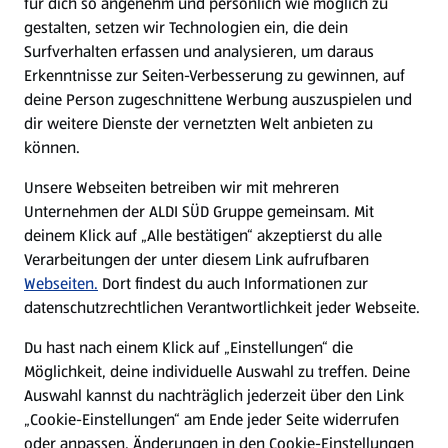
für dich so angenehm und persönlich wie möglich zu
gestalten, setzen wir Technologien ein, die dein
Surfverhalten erfassen und analysieren, um daraus
Erkenntnisse zur Seiten-Verbesserung zu gewinnen, auf
deine Person zugeschnittene Werbung auszuspielen und
dir weitere Dienste der vernetzten Welt anbieten zu
können.
Unsere Webseiten betreiben wir mit mehreren
Chinesische Rezepte
Unternehmen der ALDI SÜD Gruppe gemeinsam. Mit
deinem Klick auf „Alle bestätigen“ akzeptierst du alle
Rezepte entdecken
Verarbeitungen der unter diesem Link aufrufbaren
Webseiten.
Dort findest du auch Informationen zur
datenschutzrechtlichen Verantwortlichkeit jeder Webseite.
Du hast nach einem Klick auf „Einstellungen“ die
Möglichkeit, deine individuelle Auswahl zu treffen. Deine
Auswahl kannst du nachträglich jederzeit über den Link
„Cookie-Einstellungen“ am Ende jeder Seite widerrufen
oder anpassen. Änderungen in den Cookie-Einstellungen