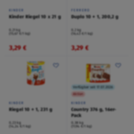
KINDER
FERRERO
Kinder Riegel 10 x 21 g
Duplo 10 + 1, 200,2 g
0,21 kg
0,2 kg
(15,67 €/1 kg)
(16,43 €/1 kg)
3,29 €
3,29 €
Verfügbar seit 17.07.2026
Aktion
KINDER
KINDER
Riegel 10 + 1, 231 g
Country 376 g, 16er-
Pack
0,23 kg
0,38 kg
(14,24 €/1 kg)
(11,94 €/1 kg)