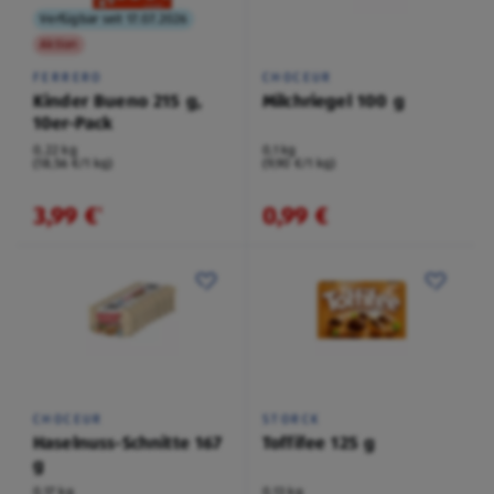
Verfügbar seit 17.07.2026
Aktion
FERRERO
CHOCEUR
Kinder Bueno 215 g,
Milchriegel 100 g
10er-Pack
0,22 kg
0,1 kg
(18,56 €/1 kg)
(9,90 €/1 kg)
3,99 €
0,99 €
¹
CHOCEUR
STORCK
Haselnuss-Schnitte 167
Toffifee 125 g
g
0,17 kg
0,13 kg