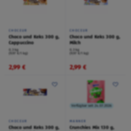
CHOCEUR
CHOCEUR
Choco und Keks 300 g,
Choco und Keks 300 g,
Cappuccino
Milch
0,3 kg
0,3 kg
(9,97 €/1 kg)
(9,97 €/1 kg)
2,99 €
2,99 €
Verfügbar seit 24.07.2026
CHOCEUR
MANNER
Choco und Keks 300 g,
Crunchies Mix 130 g,