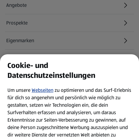
Angebote
Prospekte
Eigenmarken
ALDI Services
Cookie- und
Datenschutzeinstellungen
Newsletter
Um unsere
Webseiten
zu optimieren und das Surf-Erlebnis
WhatsApp
für dich so angenehm und persönlich wie möglich zu
gestalten, setzen wir Technologien ein, die dein
Surfverhalten erfassen und analysieren, um daraus
Über ALDI SÜD
Erkenntnisse zur Seiten-Verbesserung zu gewinnen, auf
deine Person zugeschnittene Werbung auszuspielen und
Filialen
dir weitere Dienste der vernetzten Welt anbieten zu