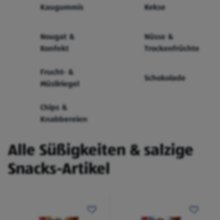
Kaugummis
Kekse
Nougat &
Nüsse &
Konfekt
Trockenfrüchte
Frucht- &
Schokolade
Müsliriegel
Chips &
Knabbereien
Alle Süßigkeiten & salzige
Snacks-Artikel