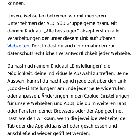
können.
E-Ladestationen
Unsere Webseiten betreiben wir mit mehreren
Unternehmen der ALDI SÜD Gruppe gemeinsam. Mit
Nachhaltigkeit
deinem Klick auf „Alle bestätigen“ akzeptierst du alle
Verarbeitungen der unter diesem Link aufrufbaren
Karriere
Webseiten.
Dort findest du auch Informationen zur
datenschutzrechtlichen Verantwortlichkeit jeder Webseite.
Presse
Du hast nach einem Klick auf „Einstellungen“ die
Möglichkeit, deine individuelle Auswahl zu treffen. Deine
Hilfe & Kontakt
Auswahl kannst du nachträglich jederzeit über den Link
(öffnet in einem neuen Tab)
„Cookie-Einstellungen“ am Ende jeder Seite widerrufen
oder anpassen. Änderungen in den Cookie-Einstellungen
Unternehmen
für unsere Webseiten und Apps, die du in weiteren Tabs
oder Fenstern deines Browsers oder der App geöffnet
hast, werden wirksam, wenn die jeweilige Webseite, der
Folge uns hier:
Tab oder die App aktualisiert oder geschlossen und
anschließend wieder geöffnet werden.