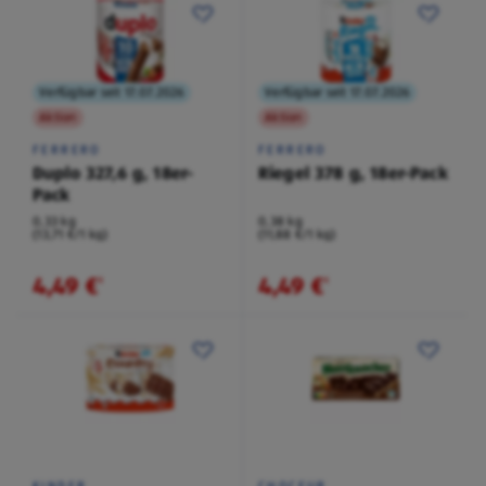
Verfügbar seit 17.07.2026
Verfügbar seit 17.07.2026
Aktion
Aktion
FERRERO
FERRERO
Duplo 327,6 g, 18er-
Riegel 378 g, 18er-Pack
Pack
0,33 kg
0,38 kg
(13,71 €/1 kg)
(11,88 €/1 kg)
4,49 €
4,49 €
¹
¹
KINDER
CHOCEUR