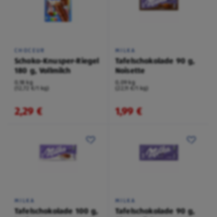
CHOCEUR
MILKA
Schoko-Knusper-Riegel
Tafelschokolade 90 g,
180 g, Vollmilch
Noisette
0,18 kg
0,09 kg
(12,72 €/1 kg)
(22,11 €/1 kg)
2,29 €
1,99 €
MILKA
MILKA
Tafelschokolade 100 g,
Tafelschokolade 90 g,