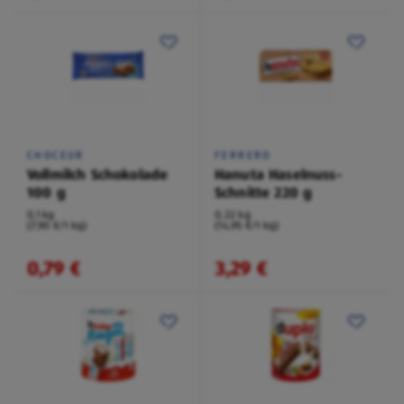
CHOCEUR
FERRERO
Vollmilch Schokolade
Hanuta Haselnuss-
100 g
Schnitte 220 g
0,1 kg
0,22 kg
(7,90 €/1 kg)
(14,95 €/1 kg)
0,79 €
3,29 €