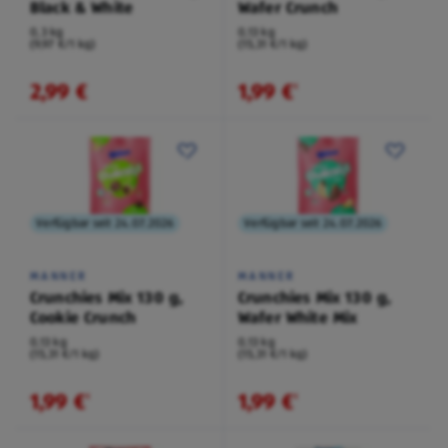
Black & White
Wafer Crunch
0,3 kg
0,13 kg
(9,97 €/1 kg)
(15,31 €/1 kg)
2,99 €
1,99 €
¹
Verfügbar seit 24.07.2026
Verfügbar seit 24.07.2026
MANNER
MANNER
Crunchies Mix 130 g,
Crunchies Mix 130 g,
Cookie Crunch
Wafer White Mix
0,13 kg
0,13 kg
(15,31 €/1 kg)
(15,31 €/1 kg)
1,99 €
1,99 €
¹
¹