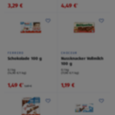
3,29 €
4,49 €
¹
FERRERO
CHOCEUR
Schokolade 100 g
Nussknacker Vollmilch
100 g
0,1 kg
0,1 kg
(14,90 €/1 kg)
(11,90 €/1 kg)
1,49 €
1,19 €
²
1,69 €