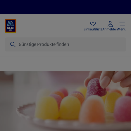
Angebote
Einkaufsliste
Anmelden
Menu
Suche