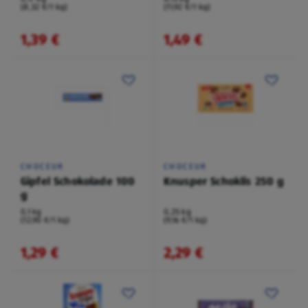
(8,32 €/1 kg)
(11,92 €/1 kg)
1,39 €
1,49 €
CHOCEUR
CHOCEUR
Gipfel Schokolade 100
Knusper Schoklis 250 g
g
0,1 kg
0,25 kg
(12,90 €/1 kg)
(9,16 €/1 kg)
1,29 €
2,29 €