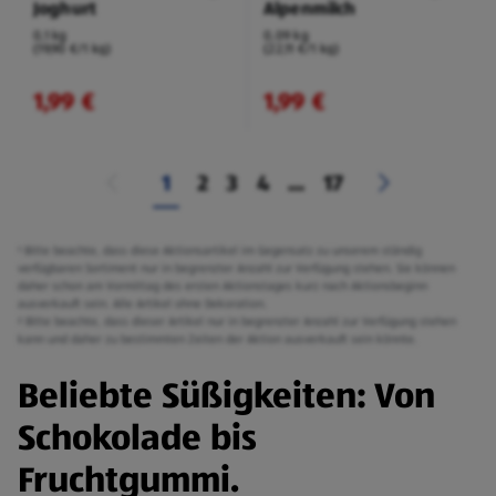
Joghurt
Alpenmilch
0,1 kg
0,09 kg
(19,90 €/1 kg)
(22,11 €/1 kg)
1,99 €
1,99 €
1
2
3
4
...
17
¹ Bitte beachte, dass diese Aktionsartikel im Gegensatz zu unserem ständig
verfügbaren Sortiment nur in begrenzter Anzahl zur Verfügung stehen. Sie können
daher schon am Vormittag des ersten Aktionstages kurz nach Aktionsbeginn
ausverkauft sein. Alle Artikel ohne Dekoration.
² Bitte beachte, dass dieser Artikel nur in begrenzter Anzahl zur Verfügung stehen
kann und daher zu bestimmten Zeiten der Aktion ausverkauft sein könnte.
Beliebte Süßigkeiten: Von
Schokolade bis
Fruchtgummi.