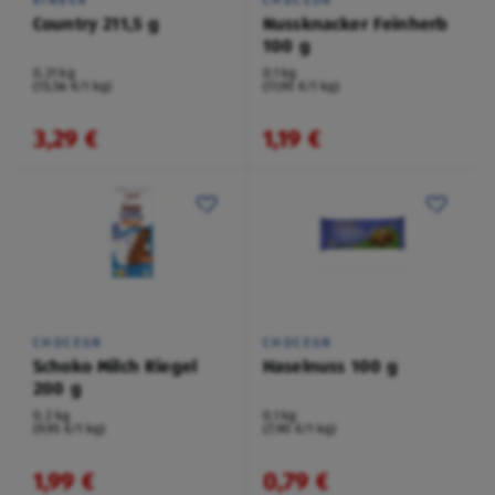
Country 211,5 g
Nussknacker Feinherb
100 g
0,21 kg
0,1 kg
(15,56 €/1 kg)
(11,90 €/1 kg)
3,29 €
1,19 €
CHOCEUR
CHOCEUR
Schoko Milch Riegel
Haselnuss 100 g
200 g
0,2 kg
0,1 kg
(9,95 €/1 kg)
(7,90 €/1 kg)
1,99 €
0,79 €