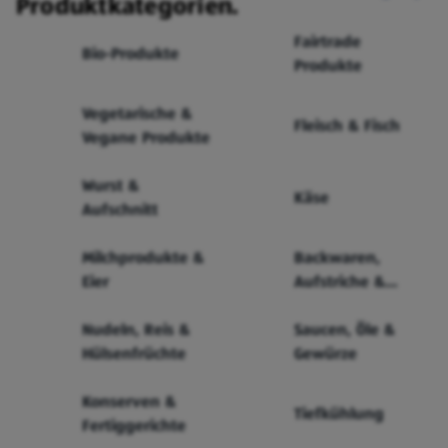
Produktkategorien.
Fairtrade
Bio-Produkte
Produkte
Vegetarische &
Fleisch & Fisch
Vegane Produkte
Wurst &
Käse
Aufschnitt
Milchprodukte &
Backwaren,
Eier
Aufstriche &
Cerealien
Nudeln, Reis &
Saucen, Öle &
Hülsenfrüchte
Gewürze
Konserven &
Tiefkühlung
Fertiggerichte