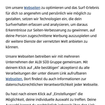
Um unsere
Webseiten
zu optimieren und das Surf-Erlebnis
WhatsApp
für dich so angenehm und persönlich wie möglich zu
gestalten, setzen wir Technologien ein, die dein
Surfverhalten erfassen und analysieren, um daraus
Über ALDI SÜD
Erkenntnisse zur Seiten-Verbesserung zu gewinnen, auf
deine Person zugeschnittene Werbung auszuspielen und
Filialen
dir weitere Dienste der vernetzten Welt anbieten zu
können.
E-Ladestationen
Unsere Webseiten betreiben wir mit mehreren
Unternehmen der ALDI SÜD Gruppe gemeinsam. Mit
Nachhaltigkeit
deinem Klick auf „Alle bestätigen“ akzeptierst du alle
Verarbeitungen der unter diesem Link aufrufbaren
Karriere
Webseiten.
Dort findest du auch Informationen zur
datenschutzrechtlichen Verantwortlichkeit jeder Webseite.
Presse
Du hast nach einem Klick auf „Einstellungen“ die
Möglichkeit, deine individuelle Auswahl zu treffen. Deine
Hilfe & Kontakt