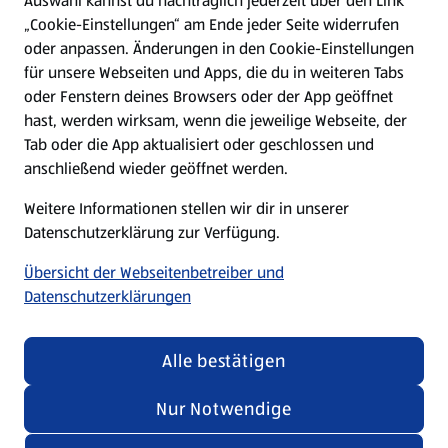
Auswahl kannst du nachträglich jederzeit über den Link
(öffnet in einem neuen Tab)
„Cookie-Einstellungen“ am Ende jeder Seite widerrufen
oder anpassen. Änderungen in den Cookie-Einstellungen
Unternehmen
für unsere Webseiten und Apps, die du in weiteren Tabs
oder Fenstern deines Browsers oder der App geöffnet
hast, werden wirksam, wenn die jeweilige Webseite, der
Folge uns hier:
Tab oder die App aktualisiert oder geschlossen und
anschließend wieder geöffnet werden.
Jetzt die ALDI SÜD App downloaden
Weitere Informationen stellen wir dir in unserer
Datenschutzerklärung zur Verfügung.
Übersicht der Webseitenbetreiber und
Datenschutzerklärungen
Datenschutz- und Richtlinienmenü
(öffnet in einem neuen Tab)
Cookie-Einstellungen
Garantieportal
Alle bestätigen
Impressum
Datenschutzerklärung
Nur Notwendige
Nutzungsbedingungen
Security Policy