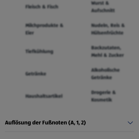
Wurst &
Fleisch & Fisch
Aufschnitt
Milchprodukte &
Nudeln, Reis &
Eier
Hülsenfrüchte
Backzutaten,
Tiefkühlung
Mehl & Zucker
Alkoholische
Getränke
Getränke
Drogerie &
Haushaltsartikel
Kosmetik
Auflösung der Fußnoten (A, 1, 2)