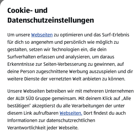
Cookie- und
Karriere
Datenschutzeinstellungen
Presse
Um unsere
Webseiten
zu optimieren und das Surf-Erlebnis
für dich so angenehm und persönlich wie möglich zu
Hilfe & Kontakt
(öffnet in einem neuen Tab)
gestalten, setzen wir Technologien ein, die dein
Surfverhalten erfassen und analysieren, um daraus
Erkenntnisse zur Seiten-Verbesserung zu gewinnen, auf
Unternehmen
deine Person zugeschnittene Werbung auszuspielen und dir
weitere Dienste der vernetzten Welt anbieten zu können.
Folge uns hier:
Unsere Webseiten betreiben wir mit mehreren Unternehmen
der ALDI SÜD Gruppe gemeinsam. Mit deinem Klick auf „Alle
bestätigen“ akzeptierst du alle Verarbeitungen der unter
Jetzt die ALDI SÜD App downloaden
diesem Link aufrufbaren
Webseiten.
Dort findest du auch
Informationen zur datenschutzrechtlichen
Verantwortlichkeit jeder Webseite.