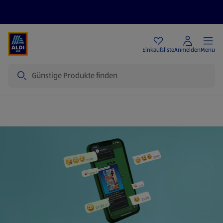
Angebote
Einkaufsliste
Anmelden
Menu
Suche