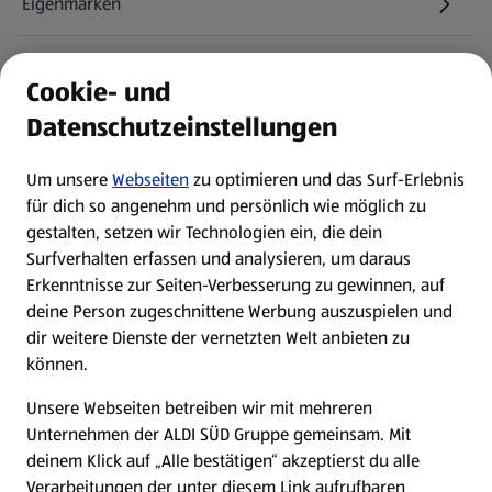
Eigenmarken
ALDI Services
Cookie- und
Datenschutzeinstellungen
Newsletter
Um unsere
Webseiten
zu optimieren und das Surf-Erlebnis
WhatsApp
für dich so angenehm und persönlich wie möglich zu
gestalten, setzen wir Technologien ein, die dein
Surfverhalten erfassen und analysieren, um daraus
Über ALDI SÜD
Erkenntnisse zur Seiten-Verbesserung zu gewinnen, auf
deine Person zugeschnittene Werbung auszuspielen und
Filialen
dir weitere Dienste der vernetzten Welt anbieten zu
können.
E-Ladestationen
Unsere Webseiten betreiben wir mit mehreren
Unternehmen der ALDI SÜD Gruppe gemeinsam. Mit
Nachhaltigkeit
deinem Klick auf „Alle bestätigen“ akzeptierst du alle
Verarbeitungen der unter diesem Link aufrufbaren