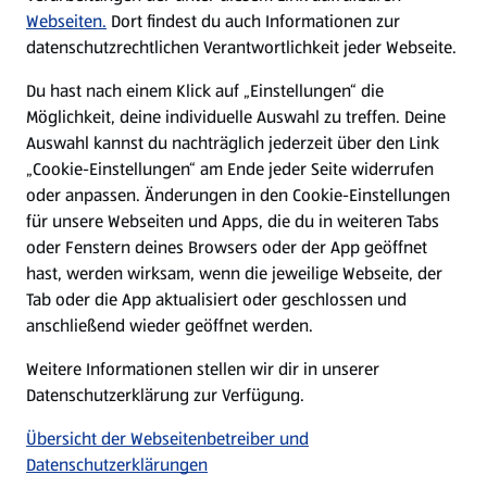
Karriere
Webseiten.
Dort findest du auch Informationen zur
datenschutzrechtlichen Verantwortlichkeit jeder Webseite.
Presse
Du hast nach einem Klick auf „Einstellungen“ die
Möglichkeit, deine individuelle Auswahl zu treffen. Deine
Hilfe & Kontakt
Auswahl kannst du nachträglich jederzeit über den Link
(öffnet in einem neuen Tab)
„Cookie-Einstellungen“ am Ende jeder Seite widerrufen
oder anpassen. Änderungen in den Cookie-Einstellungen
Unternehmen
für unsere Webseiten und Apps, die du in weiteren Tabs
oder Fenstern deines Browsers oder der App geöffnet
hast, werden wirksam, wenn die jeweilige Webseite, der
Folge uns hier:
Tab oder die App aktualisiert oder geschlossen und
anschließend wieder geöffnet werden.
Jetzt die ALDI SÜD App downloaden
Weitere Informationen stellen wir dir in unserer
Datenschutzerklärung zur Verfügung.
Übersicht der Webseitenbetreiber und
Datenschutzerklärungen