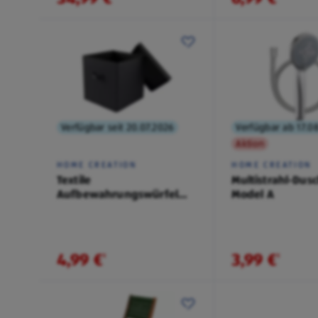
Verfügbar seit 20.07.2026
Verfügbar ab 17.0
Aktion
HOME CREATION
HOME CREATION
Textile
Multistrahl-Dusc
Aufbewahrungswürfel
Model A
2er-Set, Schwarz
4,99 €
3,99 €
¹
¹