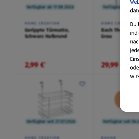
Web
Verfügbar ab 17.08.2026
Verfügbar seit 20.
dat
Du 
HOME CREATION
HOME CREATION
Gerippte Türmatte,
Dach Thermo Rol
ind
Schwarz Halbrund
Grau
nac
jed
Ein
2,99 €
29,99 €
¹
¹
ode
wir
akt
wer
Weit
Dat
Verfügbar seit 27.07.2026
Verfügbar seit 06
Übe
HOME CREATION
BAUHN