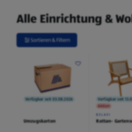
Alle Einrichtung & W
Sortieren & Filtern
Verfügbar seit 03.08.2026
Verfügbar seit 13.
Aktion
BELAVI
Umzugskarton
Rattan- Gartens