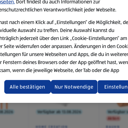
seiten.
Dort findest du auch Informationen zur
07.2026
Verfügbar seit 13.07.2026
Verfügbar s
enschutzrechtlichen Verantwortlichkeit jeder Webseite.
hast nach einem Klick auf „Einstellungen“ die Möglichkeit, d
HOME CREATION
HOME CRE
lo, SK06,
Sitzkissen 2er Set,
Tischdeck
ividuelle Auswahl zu treffen. Deine Auswahl kannst du
Blumen, Quadratisch
hträglich jederzeit über den Link „Cookie-Einstellungen“ am
er Seite widerrufen oder anpassen. Änderungen in den Cook
stellungen für unsere Webseiten und Apps, die du in weitere
7,99 €
3,99 €
¹
¹
r Fenstern deines Browsers oder der App geöffnet hast, we
ksam, wenn die jeweilige Webseite, der Tab oder die App
ualisiert oder geschlossen und anschließend wieder geöffne
den.
Alle bestätigen
Nur Notwendige
Einstellu
ere Informationen stellen wir dir in unserer
enschutzerklärung zur Verfügung.
.08.2026
Verfügbar ab 13.08.2026
Verfügbar s
Aktion
rsicht der Webseitenbetreiber und Datenschutzerklärungen
HOME CREATION
BAUHN