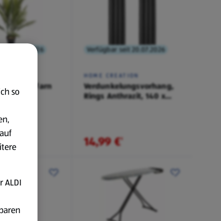
eit 30.07.2026
Verfügbar seit 20.07.2026
ATION
HOME CREATION
 Pflanze, Farn
Verdunkelungsvorhang,
ich so
Rings Anthrazit, 140 x
260 cm
en,
auf
14,99 €
¹
¹
itere
r ALDI
fbaren