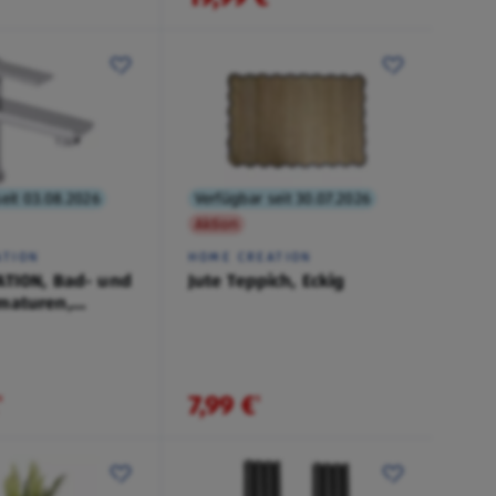
eit 03.08.2026
Verfügbar seit 30.07.2026
Aktion
ATION
HOME CREATION
TION, Bad- und
Jute Teppich, Eckig
maturen,
ken
7,99 €
¹
¹