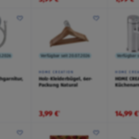
8.2026
Verfügbar seit 20.07.2026
Verfügbar s
HOME CREATION
HOME CRE
hgarnitur,
Holz-Kleiderbügel, 6er-
HOME CREA
Packung Natural
Küchenar
Waschbec
3,99 €
14,99 €
¹