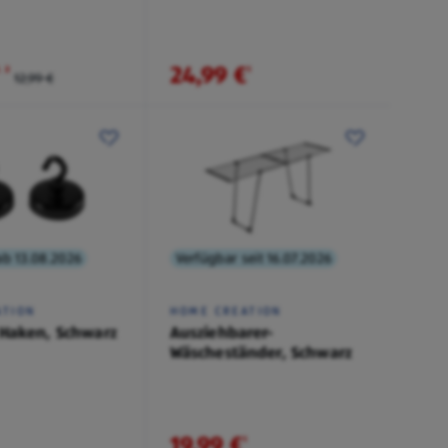
24,99 €
˒
²
¹
12,99 €
ab 13.08.2026
Verfügbar seit 16.07.2026
ATION
HOME CREATION
Haken, Schwarz
Ausziehbarer-
Wäscheständer, Schwarz
19,99 €
¹