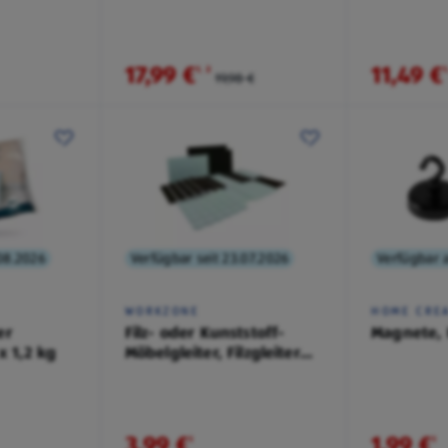
17,99 €
11,49 €
¹
˒
²
¹
19,98 €
.08.2026
Verfügbar seit 23.07.2026
Verfügbar 
WORKZONE
HOME CRE
er
Filz- oder Kunststoff-
Magnete, 
x 1,2 kg
Möbelgleiter, Filzgleiter
Set
3,99 €
1,99 €
¹
¹