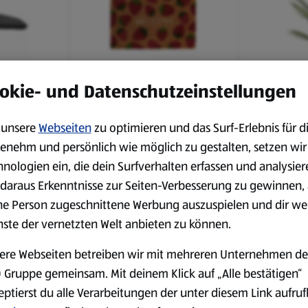
07.2026
Verfügbar seit 16.07.2026
Verfügbar s
okie- und Datenschutzeinstellungen
HOME CREATION
HOME CRE
ellgrau
Kokos-Fußmatte,
Künstliche
unsere
Webseiten
zu optimieren und das Surf-Erlebnis für d
Erbeeren
enehm und persönlich wie möglich zu gestalten, setzen wir
hnologien ein, die dein Surfverhalten erfassen und analysier
Spare 25 %
daraus Erkenntnisse zur Seiten-Verbesserung zu gewinnen, 
2,99 €
12,99 €
¹
˒
²
3,99 €
ne Person zugeschnittene Werbung auszuspielen und dir we
nste der vernetzten Welt anbieten zu können.
ere Webseiten betreiben wir mit mehreren Unternehmen de
 Gruppe gemeinsam. Mit deinem Klick auf „Alle bestätigen“
eptierst du alle Verarbeitungen der unter diesem Link aufru