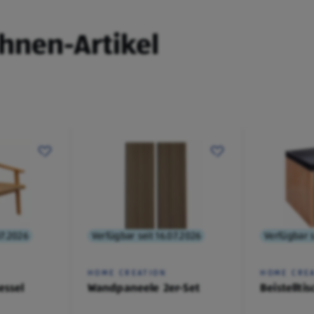
ohnen-Artikel
07.2026
Verfügbar seit 16.07.2026
Verfügbar s
HOME CREATION
HOME CRE
essel
Wandpaneele 2er-Set
Beistelltis