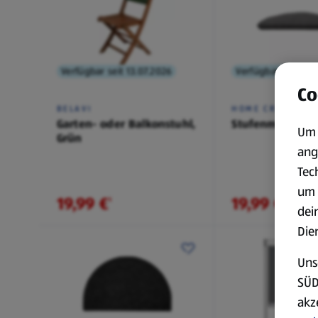
Verfügbar seit 13.07.2026
Verfügbar seit 30.
Co
BELAVI
HOME CREATION
Garten- oder Balkonstuhl,
Stufenmatten, H
Um 
Grün
ang
Tec
um 
19,99 €
19,99 €
¹
¹
dei
Die
Uns
SÜD
akz