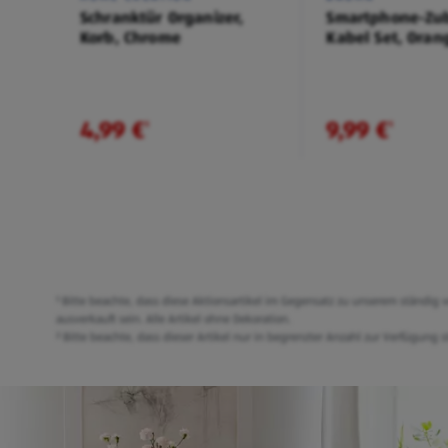
Schranktür Organizer,
Smartphone-Zub
Korb, Chrome
Kabel Set, Oran
4,99 €
9,99 €
¹
¹
¹ Bitte beachte, dass diese Aktionsartikel im Gegensatz zu unserem ständi
ausverkauft sein. Alle Artikel ohne Dekoration.
² Bitte beachte, dass dieser Artikel nur in begrenzter Anzahl zur Verfügun