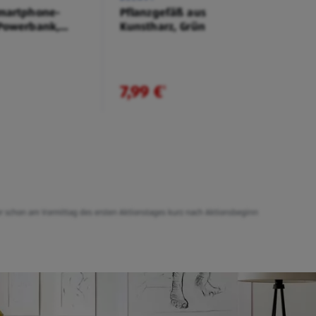
martphone-
Pflanzgefäß aus
Powerbank,
Kunstharz, Grün
7,99 €
¹
er schon am Vormittag des ersten Aktionstages kurz nach Aktionsbeginn