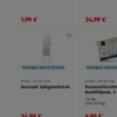
1,99 €
34,99 €
¹
¹
Verfügbar seit 20.07.2026
Verfügbar seit 03
HOME CREATION
HOME CREATION
Accessoir Spiegelschrank
Raumentfeucht
Nachfüllpack, 3 
3,6 kg
(1,94 €/1 kg)
34,99 €
6,99 €
¹
¹