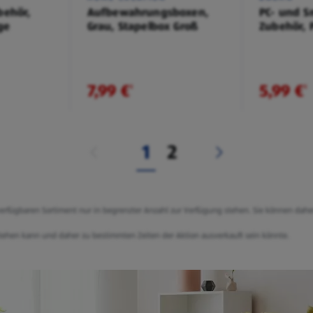
ehör,
Aufbewahrungsboxen,
PC- und S
ge
Grau, Stapelbox Groß
Zubehör, 
Orange
7,99 €
5,99 €
¹
¹
1
2
g verfügbaren Sortiment nur in begrenzter Anzahl zur Verfügung stehen. Sie können dah
g stehen kann und daher zu bestimmten Zeiten der Aktion ausverkauft sein könnte.