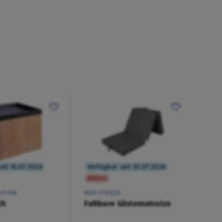
eit 16.07.2026
Verfügbar seit 30.07.2026
Aktion
ATION
NOVITESSE
ch
​​​​​​​Faltbare Gästematratze