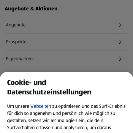
Fußzeilenmenü - weitere Links
Angebote & Aktionen
Angebote
Prospekte
Eigenmarken
ALDI Services
Cookie- und
Datenschutzeinstellungen
Newsletter
Um unsere
Webseiten
zu optimieren und das Surf-Erlebnis
WhatsApp
für dich so angenehm und persönlich wie möglich zu
gestalten, setzen wir Technologien ein, die dein
Surfverhalten erfassen und analysieren, um daraus
Über ALDI SÜD