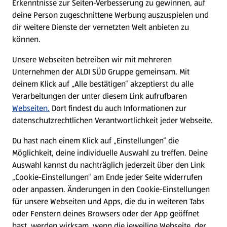
Erkenntnisse zur Seiten-Verbesserung zu gewinnen, auf
deine Person zugeschnittene Werbung auszuspielen und
Filialen
dir weitere Dienste der vernetzten Welt anbieten zu
können.
E-Ladestationen
Unsere Webseiten betreiben wir mit mehreren
Unternehmen der ALDI SÜD Gruppe gemeinsam. Mit
Nachhaltigkeit
deinem Klick auf „Alle bestätigen“ akzeptierst du alle
Verarbeitungen der unter diesem Link aufrufbaren
Karriere
Webseiten.
Dort findest du auch Informationen zur
datenschutzrechtlichen Verantwortlichkeit jeder Webseite.
Presse
Du hast nach einem Klick auf „Einstellungen“ die
Möglichkeit, deine individuelle Auswahl zu treffen. Deine
Hilfe & Kontakt
Auswahl kannst du nachträglich jederzeit über den Link
(öffnet in einem neuen Tab)
„Cookie-Einstellungen“ am Ende jeder Seite widerrufen
oder anpassen. Änderungen in den Cookie-Einstellungen
Unternehmen
für unsere Webseiten und Apps, die du in weiteren Tabs
oder Fenstern deines Browsers oder der App geöffnet
hast, werden wirksam, wenn die jeweilige Webseite, der
Folge uns hier: