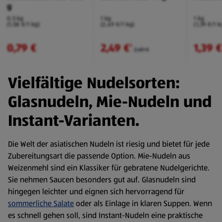
g
0,5 kg
1 kg
1 kg
(1,58 €/1 kg)
(2,49 €/1 kg)
(1,39 €/1 k
0,79 €
2,49 €
1,39 
²
2,69 €
Vielfältige Nudelsorten:
Glasnudeln, Mie-Nudeln und
Instant-Varianten.
Die Welt der asiatischen Nudeln ist riesig und bietet für jede
Zubereitungsart die passende Option. Mie-Nudeln aus
Weizenmehl sind ein Klassiker für gebratene Nudelgerichte.
Sie nehmen Saucen besonders gut auf. Glasnudeln sind
hingegen leichter und eignen sich hervorragend für
sommerliche Salate
oder als Einlage in klaren Suppen. Wenn
es schnell gehen soll, sind Instant-Nudeln eine praktische