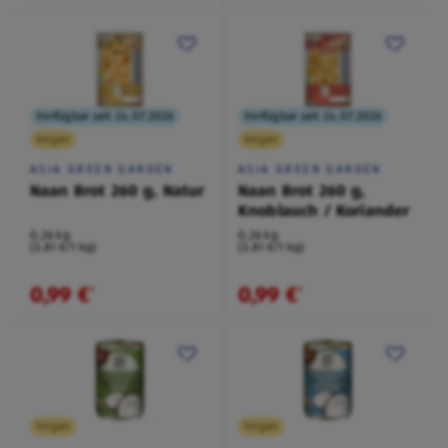
Verfügbar seit 24.07.2026
Verfügbar seit 24.07.2026
Vegan
Vegan
ASIA GREEN GARDEN
ASIA GREEN GARDEN
Naan Brot 260 g, Natur
Naan Brot 260 g,
Knoblauch / Koriander
0,26 kg
0,26 kg
(3,81 €/1 kg)
(3,81 €/1 kg)
0,99 €
0,99 €
¹
¹
Vegan
Vegan