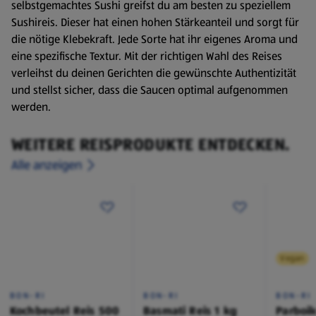
selbstgemachtes Sushi greifst du am besten zu speziellem
Sushireis. Dieser hat einen hohen Stärkeanteil und sorgt für
die nötige Klebekraft. Jede Sorte hat ihr eigenes Aroma und
eine spezifische Textur. Mit der richtigen Wahl des Reises
verleihst du deinen Gerichten die gewünschte Authentizität
und stellst sicher, dass die Saucen optimal aufgenommen
werden.
WEITERE REISPRODUKTE ENTDECKEN.
Alle anzeigen
Vegan
BON-RI
BON-RI
BON-RI
Kochbeutel Reis 500
Basmati Reis 1 kg
Parboil