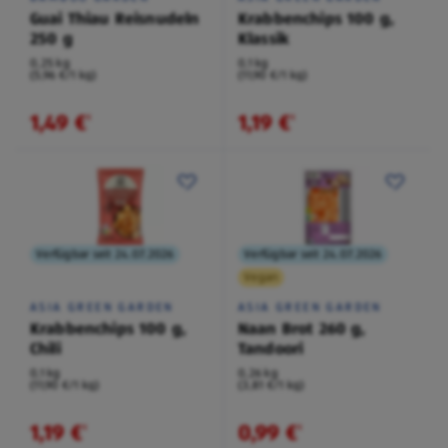
Guai Thiau Reisnudeln
Krabbenchips 100 g,
250 g
Klassik
0,25 kg
0,1 kg
(5,96 €/1 kg)
(11,90 €/1 kg)
1,49 €
1,19 €
¹
¹
Verfügbar seit 24.07.2026
Verfügbar seit 24.07.2026
Vegan
ASIA GREEN GARDEN
ASIA GREEN GARDEN
Krabbenchips 100 g,
Naan Brot 260 g,
Chili
Tandoori
0,1 kg
0,26 kg
(11,90 €/1 kg)
(3,81 €/1 kg)
1,19 €
0,99 €
¹
¹