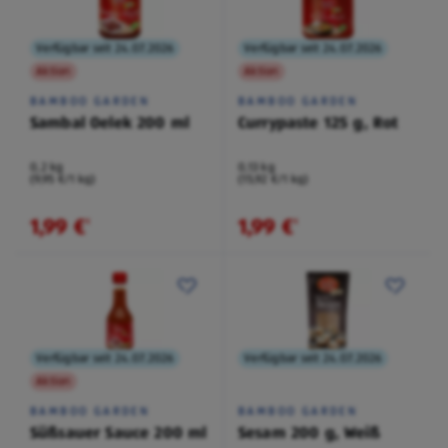
Verfügbar seit 24.07.2026
Verfügbar seit 24.07.2026
Aktion
Aktion
BAMBOO GARDEN
BAMBOO GARDEN
Sambal Oelek 200 ml
Currypaste 125 g, Rot
0,2 kg
0,13 kg
(9,95 €/1 kg)
(15,92 €/1 kg)
1,99 €
1,99 €
¹
¹
Verfügbar seit 24.07.2026
Verfügbar seit 24.07.2026
Aktion
BAMBOO GARDEN
BAMBOO GARDEN
Süßsauer Sauce 200 ml
Sesam 200 g, Weiß