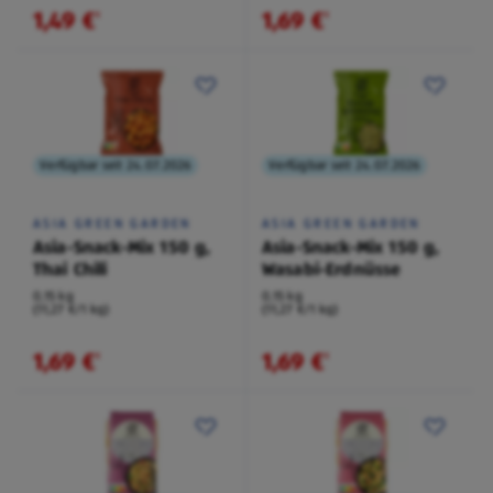
1,49 €
1,69 €
¹
¹
Verfügbar seit 24.07.2026
Verfügbar seit 24.07.2026
ASIA GREEN GARDEN
ASIA GREEN GARDEN
Asia-Snack-Mix 150 g,
Asia-Snack-Mix 150 g,
Thai Chili
Wasabi-Erdnüsse
0,15 kg
0,15 kg
(11,27 €/1 kg)
(11,27 €/1 kg)
1,69 €
1,69 €
¹
¹