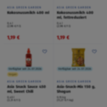
ASIA GREEN GARDEN
ASIA GREEN GARDEN
Kokosnussmilch 400 ml
Kokosnussmilch 400
ml, fettreduziert
0,4 l
0,4 l
(2,98 €/1 l)
(2,98 €/1 l)
1,19 €
1,19 €
Verfügbar seit 24.07.2026
Verfügbar seit 24.07.2026
Vegan
ASIA GREEN GARDEN
ASIA GREEN GARDEN
Asia Snack Sauce 450
Asia-Snack-Mix 150 g,
ml, Sweet Chili
Shogun
0,45 l
0,15 kg
(3,31 €/1 l)
(11,27 €/1 kg)