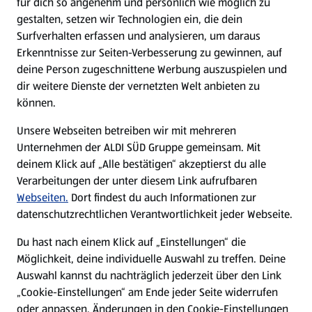
für dich so angenehm und persönlich wie möglich zu
gestalten, setzen wir Technologien ein, die dein
Surfverhalten erfassen und analysieren, um daraus
Erkenntnisse zur Seiten-Verbesserung zu gewinnen, auf
deine Person zugeschnittene Werbung auszuspielen und
Sport & Fitness
dir weitere Dienste der vernetzten Welt anbieten zu
können.
Jetzt entdecken
Unsere Webseiten betreiben wir mit mehreren
Unternehmen der ALDI SÜD Gruppe gemeinsam. Mit
deinem Klick auf „Alle bestätigen“ akzeptierst du alle
Entdecke weitere Kategorien.
Verarbeitungen der unter diesem Link aufrufbaren
Webseiten.
Dort findest du auch Informationen zur
Garten
Camping
datenschutzrechtlichen Verantwortlichkeit jeder Webseite.
Du hast nach einem Klick auf „Einstellungen“ die
Frischeprodukte
Markenprodukte
Möglichkeit, deine individuelle Auswahl zu treffen. Deine
im Angebot
im Angebot
Auswahl kannst du nachträglich jederzeit über den Link
„Cookie-Einstellungen“ am Ende jeder Seite widerrufen
oder anpassen. Änderungen in den Cookie-Einstellungen
Urlaub & Strand