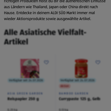
richtigen Produkten holst du dir die authentischen Einflüsse
aus Ländern wie Thailand, Japan oder China direkt nach
Hause. Entdecke in deinem ALDI SÜD Markt immer mal
wieder Aktionsprodukte sowie ausgewählte Artikel.
Alle Asiatische Vielfalt-
Artikel
Verfügbar seit 24.07.2026
Verfügbar seit 24.07.2026
Aktion
ASIA GREEN GARDEN
BAMBOO GARDEN
Reispapier 250 g
Currypaste 125 g, Gelb
0,25 kg
0,13 kg