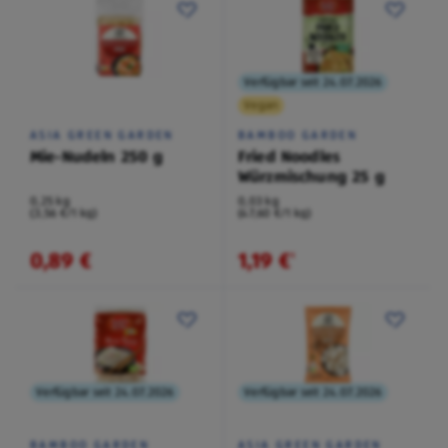
Verfügbar seit 24.07.2026
Vegan
ASIA GREEN GARDEN
BAMBOO GARDEN
Mie-Nudeln 250 g
Fried Noodles
Würzmischung 25 g
0,25 kg
0,03 kg
(3,56 €/1 kg)
(47,60 €/1 kg)
0,89 €
1,19 €
¹
Verfügbar seit 24.07.2026
Verfügbar seit 24.07.2026
BAMBOO GARDEN
ASIA GREEN GARDEN