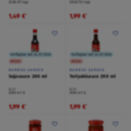
(5,96 €/1 kg)
(15,92 €/1 kg)
1,49 €
1,99 €
¹
¹
Verfügbar seit 24.07.2026
Verfügbar seit 24.07.2026
Aktion
Aktion
BAMBOO GARDEN
BAMBOO GARDEN
Sojasauce 200 ml
Teriyakisauce 200 ml
0,2 l
0,2 l
(9,95 €/1 l)
(9,95 €/1 l)
1,99 €
1,99 €
¹
¹