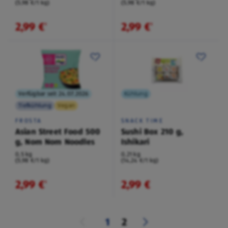
(5,98 €/1 kg)
(5,98 €/1 kg)
2,99 €
2,99 €
¹
¹
Verfügbar seit 24.07.2026
Kühlung
Tiefkühlung
Vegan
FROSTA
SNACK TIME
Asian Street Food 500
Sushi Box 210 g,
g, Nom Nom Noodles
Ishikari
0,5 kg
0,21 kg
(5,98 €/1 kg)
(14,24 €/1 kg)
2,99 €
2,99 €
¹
1
2