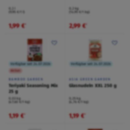
0,2 l
0,2 kg
(9,95 €/1 l)
(14,95 €/1 kg)
1,99 €
2,99 €
¹
¹
Verfügbar seit 24.07.2026
Verfügbar seit 24.07.2026
Aktion
BAMBOO GARDEN
ASIA GREEN GARDEN
Teriyaki Seasoning Mix
Glasnudeln XXL 250 g
25 g
0,03 kg
0,25 kg
(47,60 €/1 kg)
(4,76 €/1 kg)
1,19 €
1,19 €
¹
¹