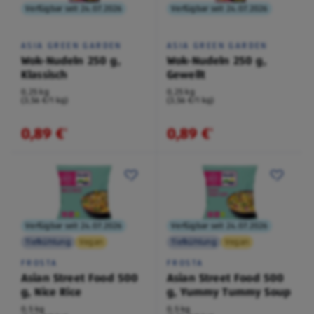
Verfügbar seit 24.07.2026
Verfügbar seit 24.07.2026
ASIA GREEN GARDEN
ASIA GREEN GARDEN
Wok-Nudeln 250 g,
Wok-Nudeln 250 g,
Klassisch
Gewellt
0,25 kg
0,25 kg
(3,56 €/1 kg)
(3,56 €/1 kg)
0,89 €
0,89 €
¹
¹
Verfügbar seit 24.07.2026
Verfügbar seit 24.07.2026
Tiefkühlung
Vegan
Tiefkühlung
Vegan
FROSTA
FROSTA
Asian Street Food 500
Asian Street Food 500
g, Nice Rice
g, Yummy Tummy Soup
0,5 kg
0,5 kg