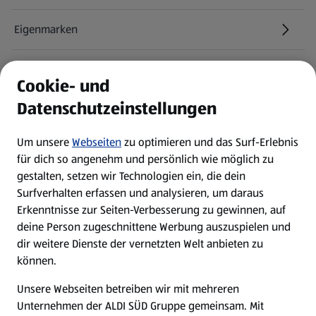
Eigenmarken
ALDI Services
Cookie- und
Datenschutzeinstellungen
Newsletter
Um unsere
Webseiten
zu optimieren und das Surf-Erlebnis
WhatsApp
für dich so angenehm und persönlich wie möglich zu
gestalten, setzen wir Technologien ein, die dein
Surfverhalten erfassen und analysieren, um daraus
Über ALDI SÜD
Erkenntnisse zur Seiten-Verbesserung zu gewinnen, auf
deine Person zugeschnittene Werbung auszuspielen und
Filialen
dir weitere Dienste der vernetzten Welt anbieten zu
können.
E-Ladestationen
Unsere Webseiten betreiben wir mit mehreren
Unternehmen der ALDI SÜD Gruppe gemeinsam. Mit
Nachhaltigkeit