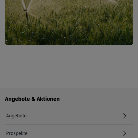
Fußzeilenmenü - weitere Links
Angebote & Aktionen
Angebote
Prospekte