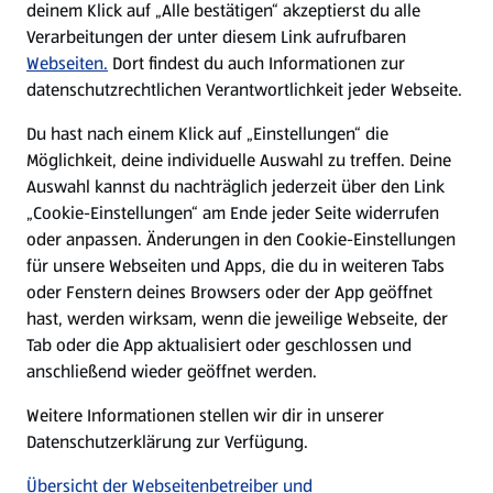
deinem Klick auf „Alle bestätigen“ akzeptierst du alle
Verarbeitungen der unter diesem Link aufrufbaren
Karriere
Webseiten.
Dort findest du auch Informationen zur
datenschutzrechtlichen Verantwortlichkeit jeder Webseite.
Presse
Du hast nach einem Klick auf „Einstellungen“ die
Möglichkeit, deine individuelle Auswahl zu treffen. Deine
Hilfe & Kontakt
Auswahl kannst du nachträglich jederzeit über den Link
(öffnet in einem neuen Tab)
„Cookie-Einstellungen“ am Ende jeder Seite widerrufen
oder anpassen. Änderungen in den Cookie-Einstellungen
Unternehmen
für unsere Webseiten und Apps, die du in weiteren Tabs
oder Fenstern deines Browsers oder der App geöffnet
hast, werden wirksam, wenn die jeweilige Webseite, der
Folge uns hier:
Tab oder die App aktualisiert oder geschlossen und
anschließend wieder geöffnet werden.
Jetzt die ALDI SÜD App downloaden
Weitere Informationen stellen wir dir in unserer
Datenschutzerklärung zur Verfügung.
Übersicht der Webseitenbetreiber und