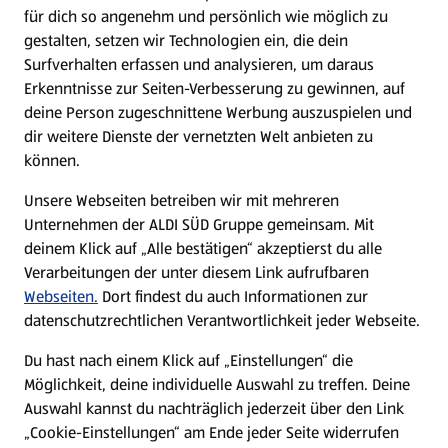
WhatsApp
für dich so angenehm und persönlich wie möglich zu
gestalten, setzen wir Technologien ein, die dein
Surfverhalten erfassen und analysieren, um daraus
Über ALDI SÜD
Erkenntnisse zur Seiten-Verbesserung zu gewinnen, auf
deine Person zugeschnittene Werbung auszuspielen und
Filialen
dir weitere Dienste der vernetzten Welt anbieten zu
können.
E-Ladestationen
Unsere Webseiten betreiben wir mit mehreren
Unternehmen der ALDI SÜD Gruppe gemeinsam. Mit
Nachhaltigkeit
deinem Klick auf „Alle bestätigen“ akzeptierst du alle
Verarbeitungen der unter diesem Link aufrufbaren
Karriere
Webseiten.
Dort findest du auch Informationen zur
datenschutzrechtlichen Verantwortlichkeit jeder Webseite.
Presse
Du hast nach einem Klick auf „Einstellungen“ die
Möglichkeit, deine individuelle Auswahl zu treffen. Deine
Hilfe & Kontakt
Auswahl kannst du nachträglich jederzeit über den Link
(öffnet in einem neuen Tab)
„Cookie-Einstellungen“ am Ende jeder Seite widerrufen