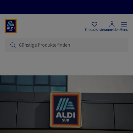
Angebote
Einkaufsliste
Anmelden
Menu
Suche