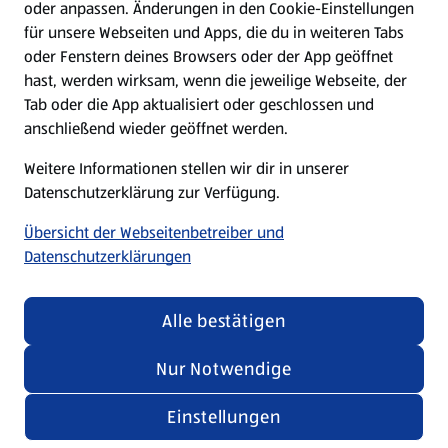
oder anpassen. Änderungen in den Cookie-Einstellungen
Unternehmen
für unsere Webseiten und Apps, die du in weiteren Tabs
oder Fenstern deines Browsers oder der App geöffnet
hast, werden wirksam, wenn die jeweilige Webseite, der
Folge uns hier:
Tab oder die App aktualisiert oder geschlossen und
anschließend wieder geöffnet werden.
Jetzt die ALDI SÜD App downloaden
Weitere Informationen stellen wir dir in unserer
Datenschutzerklärung zur Verfügung.
Übersicht der Webseitenbetreiber und
Datenschutzerklärungen
Datenschutz- und Richtlinienmenü
(öffnet in einem neuen Tab)
Cookie-Einstellungen
Garantieportal
Alle bestätigen
Impressum
Datenschutzerklärung
Nur Notwendige
Nutzungsbedingungen
Security Policy
Einstellungen
Compliance | Hinweisstellen