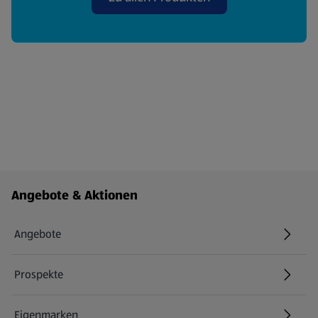
Fußzeilenmenü - weitere Links
Angebote & Aktionen
Angebote
Prospekte
Eigenmarken