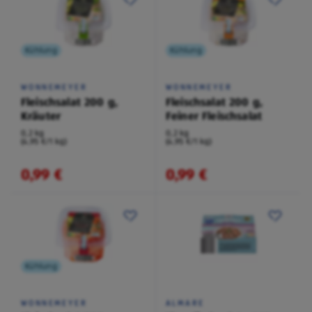
Kühlung
Kühlung
WONNEMEYER
WONNEMEYER
Fleischsalat 200 g,
Fleischsalat 200 g,
Kräuter
Feiner Fleischsalat
0,2 kg
0,2 kg
(4,95 €/1 kg)
(4,95 €/1 kg)
0,99 €
0,99 €
Kühlung
WONNEMEYER
ALMARE