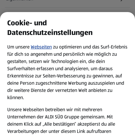
ALDI Services
Cookie- und
Datenschutzeinstellungen
Newsletter
Um unsere
Webseiten
zu optimieren und das Surf-Erlebnis
WhatsApp
für dich so angenehm und persönlich wie möglich zu
gestalten, setzen wir Technologien ein, die dein
Surfverhalten erfassen und analysieren, um daraus
Über ALDI SÜD
Erkenntnisse zur Seiten-Verbesserung zu gewinnen, auf
deine Person zugeschnittene Werbung auszuspielen und
Filialen
dir weitere Dienste der vernetzten Welt anbieten zu
können.
E-Ladestationen
Unsere Webseiten betreiben wir mit mehreren
Unternehmen der ALDI SÜD Gruppe gemeinsam. Mit
Nachhaltigkeit
deinem Klick auf „Alle bestätigen“ akzeptierst du alle
Verarbeitungen der unter diesem Link aufrufbaren