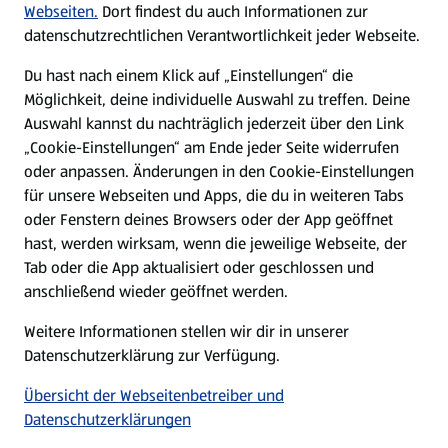
Karriere
Webseiten.
Dort findest du auch Informationen zur
datenschutzrechtlichen Verantwortlichkeit jeder Webseite.
Presse
Du hast nach einem Klick auf „Einstellungen“ die
Möglichkeit, deine individuelle Auswahl zu treffen. Deine
Hilfe & Kontakt
Auswahl kannst du nachträglich jederzeit über den Link
(öffnet in einem neuen Tab)
„Cookie-Einstellungen“ am Ende jeder Seite widerrufen
oder anpassen. Änderungen in den Cookie-Einstellungen
Unternehmen
für unsere Webseiten und Apps, die du in weiteren Tabs
oder Fenstern deines Browsers oder der App geöffnet
hast, werden wirksam, wenn die jeweilige Webseite, der
Folge uns hier:
Tab oder die App aktualisiert oder geschlossen und
anschließend wieder geöffnet werden.
Jetzt die ALDI SÜD App downloaden
Weitere Informationen stellen wir dir in unserer
Datenschutzerklärung zur Verfügung.
Übersicht der Webseitenbetreiber und
Datenschutzerklärungen