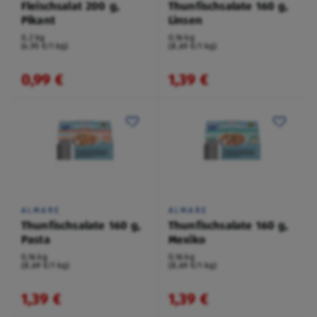
Fleischsalat 200 g,
Thunfischsalate 160 g,
Pikant
Linsen
0,2 kg
0,16 kg
(4,95 €/1 kg)
(8,69 €/1 kg)
0,99 €
1,39 €
ALMARE
ALMARE
Thunfischsalate 160 g,
Thunfischsalate 160 g,
Pasta
Mexiko
0,16 kg
0,16 kg
(8,69 €/1 kg)
(8,69 €/1 kg)
1,39 €
1,39 €