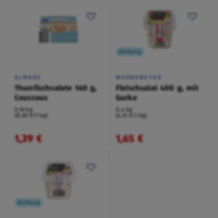
Kühlung
ALMARE
WONNEMEYER
Thunfischsalate 160 g,
Fleischsalat 400 g, mit
Couscous
Gurke
0,16 kg
0,4 kg
(8,69 €/1 kg)
(4,13 €/1 kg)
1,39 €
1,65 €
Kühlung