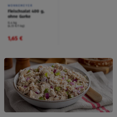
WONNEMEYER
Fleischsalat 400 g,
ohne Gurke
0,4 kg
(4,13 €/1 kg)
1,65 €