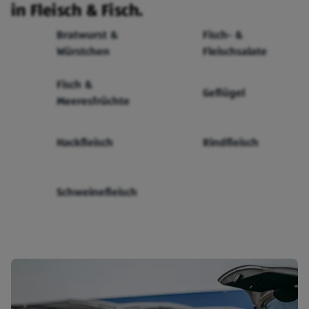
in Fleisch & Fisch.
Bratwurst &
Fisch- &
Würstchen
Fleischsalate
Fisch &
Geflügel
Meeresfrüchte
Hackfleisch
Rindfleisch
Schweinefleisch