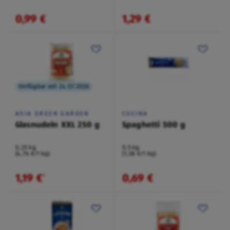
0,99 €
1,29 €
Verfügbar seit 24.07.2026
ASIA GREEN GARDEN
CUCINA
Glasnudeln XXL 250 g
Spaghetti 500 g
0,25 kg
0,5 kg
(4,76 €/1 kg)
(1,38 €/1 kg)
1,19 €
0,69 €
¹