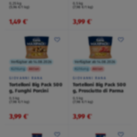
0,25 kg
0,5 kg
(5,96 €/1 kg)
(7,98 €/1 kg)
1,49 €
3,99 €
¹
¹
Verfügbar ab 14.08.2026
Verfügbar ab 14.08.2026
Kühlung
Aktion
Kühlung
Aktion
GIOVANNI RANA
GIOVANNI RANA
Tortelloni Big Pack 500
Tortelloni Big Pack 500
g, Funghi Porcini
g, Prosciutto di Parma
0,5 kg
0,5 kg
(7,98 €/1 kg)
(7,98 €/1 kg)
3,99 €
3,99 €
¹
¹