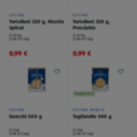
CUCINA
CUCINA
Tortelloni 250 g, Ricotta
Tortelloni 250 g,
Spinat
Prosciutto
0,25 kg
0,25 kg
(3,96 €/1 kg)
(3,96 €/1 kg)
0,99 €
0,99 €
Vegetarisch
CUCINA
CUCINA NOBILE
Gnocchi 500 g
Tagliatelle 500 g
0,5 kg
0,5 kg
(1,98 €/1 kg)
(2,58 €/1 kg)