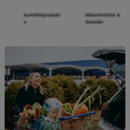
Kartoffelprodukt
Hülsenfrüchte &
e
Getreide