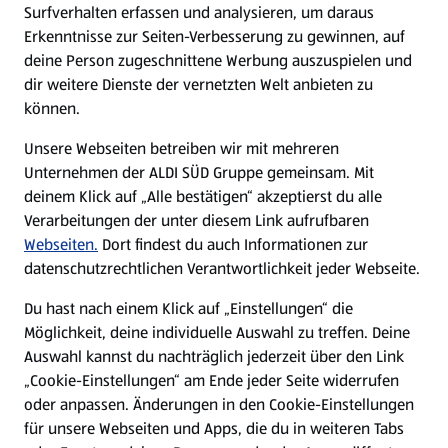
Surfverhalten erfassen und analysieren, um daraus
Über ALDI SÜD
Erkenntnisse zur Seiten-Verbesserung zu gewinnen, auf
deine Person zugeschnittene Werbung auszuspielen und
Filialen
dir weitere Dienste der vernetzten Welt anbieten zu
können.
E-Ladestationen
Unsere Webseiten betreiben wir mit mehreren
Unternehmen der ALDI SÜD Gruppe gemeinsam. Mit
Nachhaltigkeit
deinem Klick auf „Alle bestätigen“ akzeptierst du alle
Verarbeitungen der unter diesem Link aufrufbaren
Karriere
Webseiten.
Dort findest du auch Informationen zur
datenschutzrechtlichen Verantwortlichkeit jeder Webseite.
Presse
Du hast nach einem Klick auf „Einstellungen“ die
Möglichkeit, deine individuelle Auswahl zu treffen. Deine
Hilfe & Kontakt
Auswahl kannst du nachträglich jederzeit über den Link
(öffnet in einem neuen Tab)
„Cookie-Einstellungen“ am Ende jeder Seite widerrufen
oder anpassen. Änderungen in den Cookie-Einstellungen
Unternehmen
für unsere Webseiten und Apps, die du in weiteren Tabs