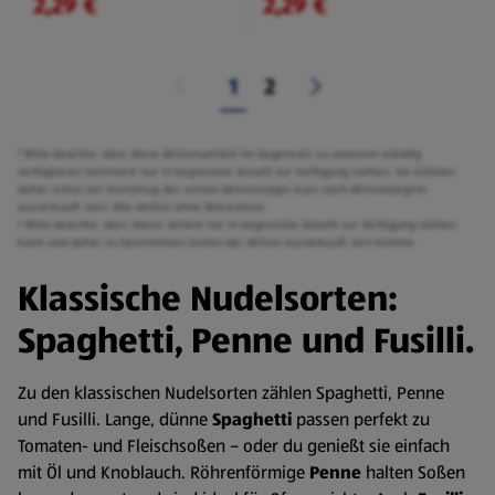
2,29 €
2,29 €
1
2
¹ Bitte beachte, dass diese Aktionsartikel im Gegensatz zu unserem ständig
verfügbaren Sortiment nur in begrenzter Anzahl zur Verfügung stehen. Sie können
daher schon am Vormittag des ersten Aktionstages kurz nach Aktionsbeginn
ausverkauft sein. Alle Artikel ohne Dekoration.
² Bitte beachte, dass dieser Artikel nur in begrenzter Anzahl zur Verfügung stehen
kann und daher zu bestimmten Zeiten der Aktion ausverkauft sein könnte.
Klassische Nudelsorten:
Spaghetti, Penne und Fusilli.
Zu den klassischen Nudelsorten zählen Spaghetti, Penne
und Fusilli. Lange, dünne
Spaghetti
passen perfekt zu
Tomaten- und Fleischsoßen – oder du genießt sie einfach
mit Öl und Knoblauch. Röhrenförmige
Penne
halten Soßen