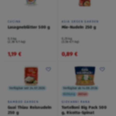
CUCINA
ASIA GREEN GARDEN
Lasagneblätter 500 g
Mie-Nudeln 250 g
0,5 kg
0,25 kg
(2,38 €/1 kg)
(3,56 €/1 kg)
1,19 €
0,89 €
Verfügbar seit 24.07.2026
Verfügbar ab 14.08.2026
Kühlung
Aktion
BAMBOO GARDEN
GIOVANNI RANA
Guai Thiau Reisnudeln
Tortelloni Big Pack 500
250 g
g, Ricotta-Spinat