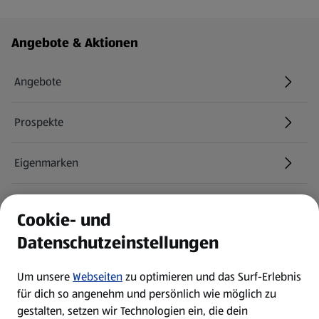
Fußzeilenmenü - weitere Links
Angebote & Aktionen
Angebote
Prospekte
Eigenmarken
ALDI Services
Cookie- und
Datenschutzeinstellungen
Newsletter
Um unsere
Webseiten
zu optimieren und das Surf-Erlebnis
WhatsApp
für dich so angenehm und persönlich wie möglich zu
gestalten, setzen wir Technologien ein, die dein