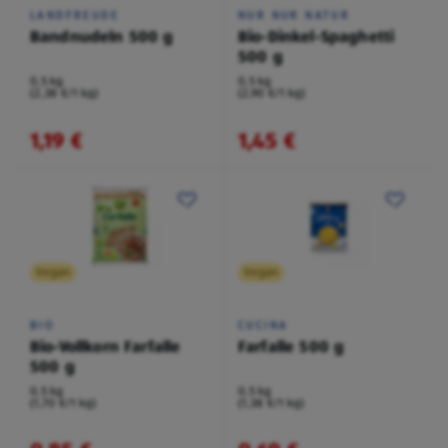
LANDFREUDE
NUR NUR NATUR
Bandnudeln 500 g
Bio-Dinkel-Spaghetti
500 g
0,5 kg
0,5 kg
(2,38 €/1 kg)
(2,90 €/1 kg)
1,19 €
1,45 €
Vegan
Vegan
BIO
CUCINA
Bio-Vollkorn Farfalle
Farfalle 500 g
500 g
0,5 kg
0,5 kg
(1,70 €/1 kg)
(1,38 €/1 kg)