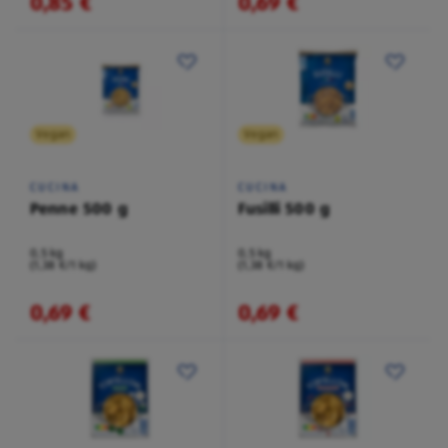
0,85 €
0,69 €
Vegan
Vegan
CUCINA
CUCINA
Penne 500 g
Fusilli 500 g
0,5 kg
0,5 kg
(1,38 €/1 kg)
(1,38 €/1 kg)
0,69 €
0,69 €