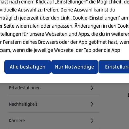
hast nach einem Klick auf „Einstellungen“ die Möglichkeit, d
ividuelle Auswahl zu treffen. Deine Auswahl kannst du
hträglich jederzeit über den Link „Cookie-Einstellungen“ am
er Seite widerrufen oder anpassen. Änderungen in den Cook
stellungen für unsere Webseiten und Apps, die du in weitere
r Fenstern deines Browsers oder der App geöffnet hast, we
ksam, wenn die jeweilige Webseite, der Tab oder die App
Über ALDI SÜD
ualisiert oder geschlossen und anschließend wieder geöffne
den.
Alle bestätigen
Nur Notwendige
Einstellu
Filialen
ere Informationen stellen wir dir in unserer
enschutzerklärung zur Verfügung.
E-Ladestationen
rsicht der Webseitenbetreiber und Datenschutzerklärungen
Nachhaltigkeit
Karriere