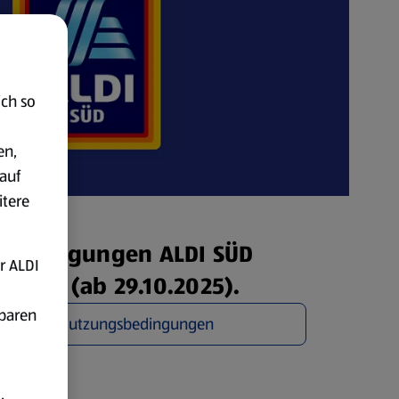
ich so
en,
auf
itere
sbedingungen ALDI SÜD
r ALDI
onto (ab 29.10.2025).
fbaren
aktuellen Nutzungsbedingungen