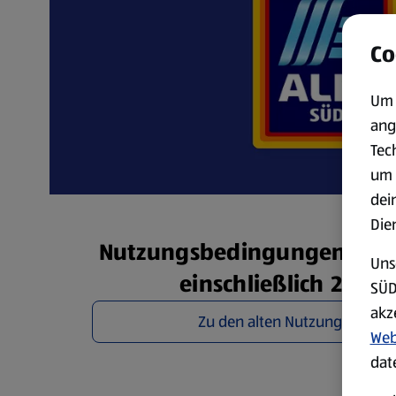
Co
Um 
ang
Tec
um 
dei
Die
Nutzungsbedingungen ALDI 
Uns
einschließlich 28.10.
SÜD
akz
Zu den alten Nutzungsbedin
Web
dat