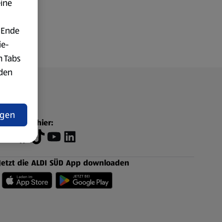
eine
 Ende
ie-
n Tabs
rden
t
ngen
Folge uns hier:
Jetzt die ALDI SÜD App downloaden