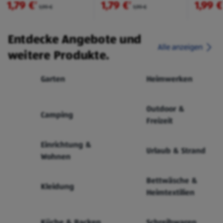
1,79 €
1,79 €
1,99 €
²
²
1,99 €
1,99 €
Entdecke Angebote und
Alle anzeigen
weitere Produkte.
Garten
Heimwerken
Outdoor &
Camping
Freizeit
Einrichtung &
Urlaub & Strand
Wohnen
Bettwäsche &
Kleidung
Heimtextilien
Küche & Backen
Schreibwaren