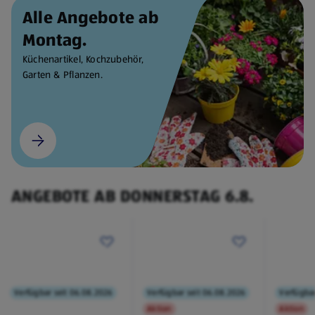
Alle Angebote ab
Montag.
Küchenartikel, Kochzubehör,
Garten & Pflanzen.
ANGEBOTE AB DONNERSTAG 6.8.
Verfügbar seit 06.08.2026
Verfügbar seit 06.08.2026
Verfügbar
Aktion
Aktion