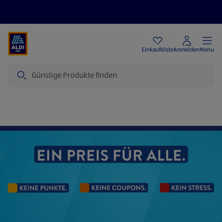
Angebote
Einkaufsliste
Anmelden
Menu
Suche