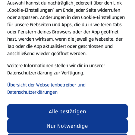
Hilfe & Kontakt
Auswahl kannst du nachträglich jederzeit über den Link
(öffnet in einem neuen Tab)
„Cookie-Einstellungen“ am Ende jeder Seite widerrufen
oder anpassen. Änderungen in den Cookie-Einstellungen
Unternehmen
für unsere Webseiten und Apps, die du in weiteren Tabs
oder Fenstern deines Browsers oder der App geöffnet
hast, werden wirksam, wenn die jeweilige Webseite, der
Folge uns hier:
Tab oder die App aktualisiert oder geschlossen und
anschließend wieder geöffnet werden.
Jetzt die ALDI SÜD App downloaden
Weitere Informationen stellen wir dir in unserer
Datenschutzerklärung zur Verfügung.
Übersicht der Webseitenbetreiber und
Datenschutzerklärungen
Datenschutz- und Richtlinienmenü
(öffnet in einem neuen Tab)
Cookie-Einstellungen
Garantieportal
Alle bestätigen
Impressum
Datenschutzerklärung
Nur Notwendige
Nutzungsbedingungen
Security Policy