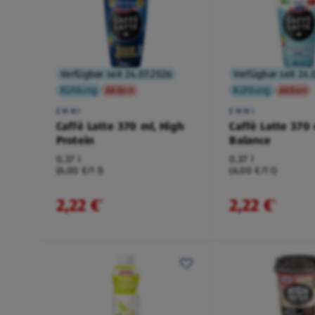
Verfügbar seit 24.07.2026
Verfügbar seit 24.
Kühlung
Aktion
Kühlung
Aktion
EMMI
EMMI
Caffè Latte 370 ml, High
Caffè Latte 370 
Protein
Balance
0,37 l
0,37 l
(6,00 €/1 l)
(6,00 €/1 l)
2,22 €
2,22 €
¹
¹