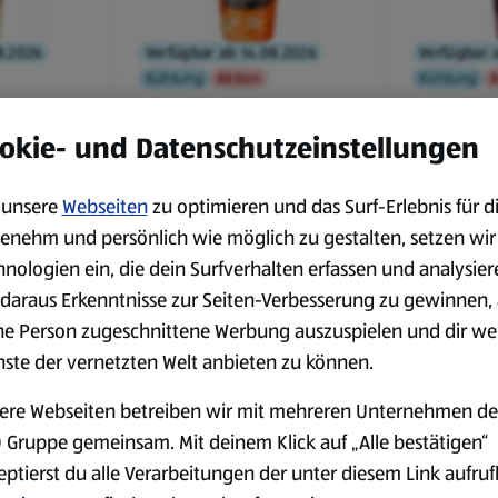
8.2026
Verfügbar ab 14.08.2026
Verfügbar 
Kühlung
Aktion
Kühlung
A
DR. OETKER
DR. OETKE
ffeedrink
High Protein Kaffeedrink
High Prot
okie- und Datenschutzeinstellungen
acchiato
250 ml, Caramel
250 ml, E
Macchiato
Macchiato
0,25 l
0,25 l
unsere
Webseiten
zu optimieren und das Surf-Erlebnis für d
(5,56 €/1 l)
(5,56 €/1 l)
enehm und persönlich wie möglich zu gestalten, setzen wir
1,39 €
1,39 €
¹
¹
hnologien ein, die dein Surfverhalten erfassen und analysier
daraus Erkenntnisse zur Seiten-Verbesserung zu gewinnen, 
ne Person zugeschnittene Werbung auszuspielen und dir we
nste der vernetzten Welt anbieten zu können.
ere Webseiten betreiben wir mit mehreren Unternehmen de
 Gruppe gemeinsam. Mit deinem Klick auf „Alle bestätigen“
eptierst du alle Verarbeitungen der unter diesem Link aufru
Verfügbar seit 07.08.2026
Verfügbar s