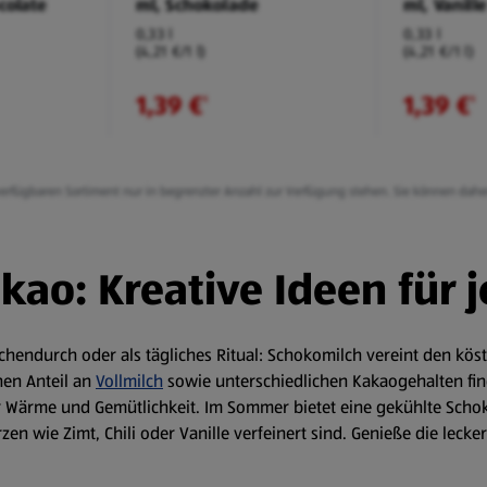
colate
ml, Schokolade
ml, Vanille
0,33 l
0,33 l
(4,21 €/1 l)
(4,21 €/1 l)
1,39 €
1,39 €
¹
¹
g verfügbaren Sortiment nur in begrenzter Anzahl zur Verfügung stehen. Sie können dah
ao: Kreative Ideen für j
hendurch oder als tägliches Ritual: Schokomilch vereint den kö
ohen Anteil an
Vollmilch
sowie unterschiedlichen Kakaogehalten find
für Wärme und Gemütlichkeit. Im Sommer bietet eine gekühlte Sch
 wie Zimt, Chili oder Vanille verfeinert sind. Genieße die lecker