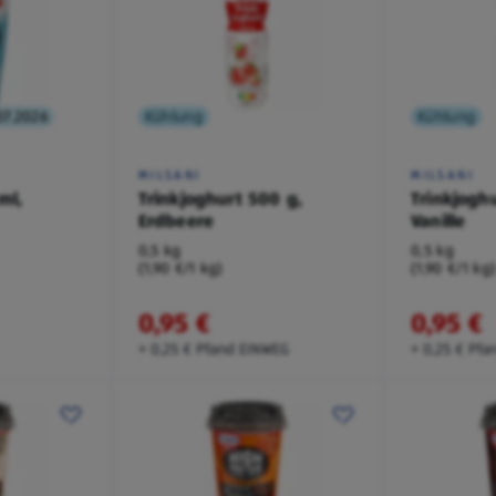
07.2026
Kühlung
Kühlung
MILSANI
MILSANI
ml,
Trinkjoghurt 500 g,
Trinkjogh
Erdbeere
Vanille
0,5 kg
0,5 kg
(1,90 €/1 kg)
(1,90 €/1 kg
0,95 €
0,95 €
+ 0,25 € Pfand EINWEG
+ 0,25 € Pf