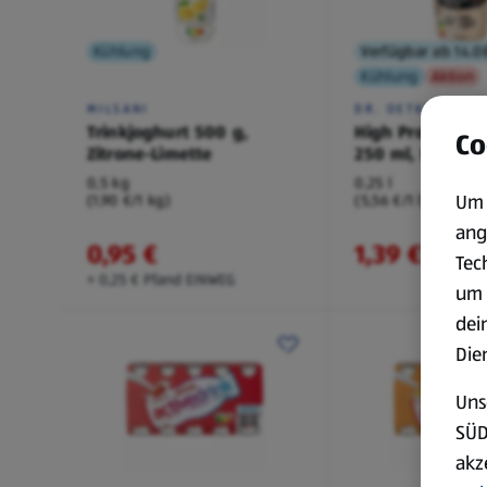
Kühlung
Verfügbar ab 14.0
Kühlung
Aktion
MILSANI
DR. OETKER
Trinkjoghurt 500 g,
High Protein Ka
Co
Zitrone-Limette
250 ml, Latte M
0,5 kg
0,25 l
Um 
(1,90 €/1 kg)
(5,56 €/1 l)
ang
0,95 €
1,39 €
¹
Tec
+ 0,25 € Pfand EINWEG
um 
dei
Die
Uns
SÜD
akz