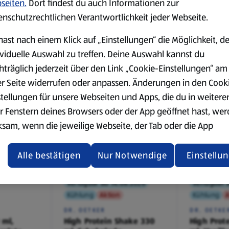
seiten.
Dort findest du auch Informationen zur
Aktion
Kühlung
Kühlung
A
enschutzrechtlichen Verantwortlichkeit jeder Webseite.
STARBUCKS
STARBUCK
,
Frappuccino 250 ml,
Frappucci
hast nach einem Klick auf „Einstellungen“ die Möglichkeit, d
Coffee
Vanilla
ividuelle Auswahl zu treffen. Deine Auswahl kannst du
0,25 l
0,25 l
(5,96 €/1 l)
(5,96 €/1 l)
hträglich jederzeit über den Link „Cookie-Einstellungen“ am
er Seite widerrufen oder anpassen. Änderungen in den Cook
1,49 €
1,49 €
¹
¹
stellungen für unsere Webseiten und Apps, die du in weitere
r Fenstern deines Browsers oder der App geöffnet hast, we
ksam, wenn die jeweilige Webseite, der Tab oder die App
ualisiert oder geschlossen und anschließend wieder geöffne
den.
Alle bestätigen
Nur Notwendige
Einstellu
ere Informationen stellen wir dir in unserer
Verfügbar ab 14.08.2026
Verfügbar 
enschutzerklärung zur Verfügung.
Kühlung
Aktion
Kühlung
A
DR. OETKER
DR. OETKE
rsicht der Webseitenbetreiber und Datenschutzerklärungen
 ml,
High Protein Shake 330
High Prot