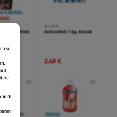
ab 14.08.2026
ktion
R
MILSANI
ein Kaffeedrink
Activedrink 1 kg, Klassik
spresso
ich so
2,49 €
en,
auf
itere
r ALDI
fbaren
eit 07.08.2026
Kühlung