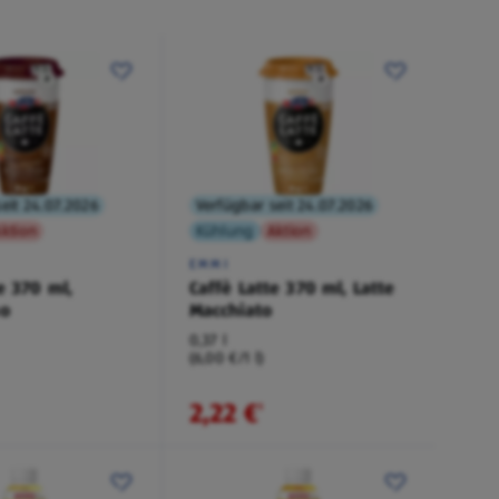
eit 24.07.2026
Verfügbar seit 24.07.2026
ktion
Kühlung
Aktion
EMMI
e 370 ml,
Caffè Latte 370 ml, Latte
no
Macchiato
0,37 l
(6,00 €/1 l)
2,22 €
¹