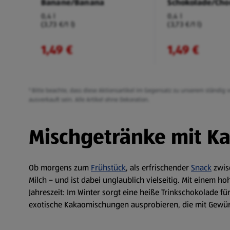
Banane/Banana
Schokolade/Cho
0,4 l
0,4 l
(3,73 €/1 l)
(3,73 €/1 l)
1,49 €
1,49 €
¹ Bitte beachte, dass diese Aktionsartikel im Gegensatz zu unserem ständi
ausverkauft sein. Alle Artikel ohne Dekoration.
Mischgetränke mit Kak
Ob morgens zum
Frühstück
, als erfrischender
Snack
zwisc
Milch – und ist dabei unglaublich vielseitig. Mit einem h
Jahreszeit: Im Winter sorgt eine heiße Trinkschokolade 
exotische Kakaomischungen ausprobieren, die mit Gewürzen