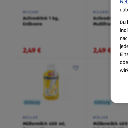
Web
dat
MILSANI
MILSANI
Activedrink 1 kg,
Activedrink 1 kg
Du 
Erdbeere
Multifrucht
ind
nac
jed
2,49 €
2,49 €
Ein
ode
wir
akt
wer
Weit
Kühlung
Kühlung
Dat
MÜLLER
MÜLLER
Übe
Müllermilch 400 ml,
Müllermilch 400