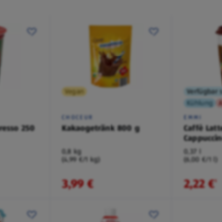
Vegan
Verfügbar s
Kühlung
A
CHOCEUR
EMMI
resso 250
Kakaogetränk 800 g
Caffè Latt
Cappucci
0,8 kg
0,37 l
(4,99 €/1 kg)
(6,00 €/1 l)
3,99 €
2,22 €
¹