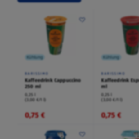
Kühlung
Kühlung
BARISSIMO
BARISSIMO
Kaffeedrink Cappuccino
Kaffeedrink Esp
250 ml
ml
0,25 l
0,25 l
(3,00 €/1 l)
(3,00 €/1 l)
0,75 €
0,75 €