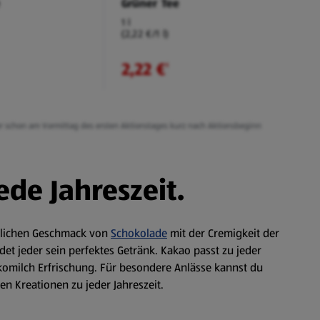
Grüner Tee
1 l
(2,22 €/1 l)
2,22 €
¹
er schon am Vormittag des ersten Aktionstages kurz nach Aktionsbeginn
ede Jahreszeit.
stlichen Geschmack von
Schokolade
mit der Cremigkeit der
et jeder sein perfektes Getränk. Kakao passt zu jeder
okomilch Erfrischung. Für besondere Anlässe kannst du
en Kreationen zu jeder Jahreszeit.