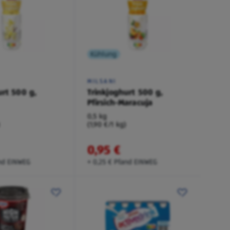
Kühlung
MILSANI
urt 500 g,
Trinkjoghurt 500 g,
Pfirsich-Maracuja
0,5 kg
)
(1,90 €/1 kg)
0,95 €
and EINWEG
+ 0,25 € Pfand EINWEG