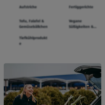
Aufstriche
Fertiggerichte
Tofu, Falafel &
Vegane
Gemüsebällchen
Süßigkeiten &
Snacks
Tiefkühlprodukt
e