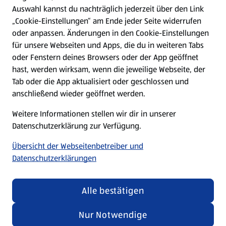
Hilfe & Kontakt
Auswahl kannst du nachträglich jederzeit über den Link
(öffnet in einem neuen Tab)
„Cookie-Einstellungen“ am Ende jeder Seite widerrufen
oder anpassen. Änderungen in den Cookie-Einstellungen
Unternehmen
für unsere Webseiten und Apps, die du in weiteren Tabs
oder Fenstern deines Browsers oder der App geöffnet
hast, werden wirksam, wenn die jeweilige Webseite, der
Folge uns hier:
Tab oder die App aktualisiert oder geschlossen und
anschließend wieder geöffnet werden.
Jetzt die ALDI SÜD App downloaden
Weitere Informationen stellen wir dir in unserer
Datenschutzerklärung zur Verfügung.
Übersicht der Webseitenbetreiber und
Datenschutzerklärungen
Datenschutz- und Richtlinienmenü
(öffnet in einem neuen Tab)
Cookie-Einstellungen
Garantieportal
Alle bestätigen
Impressum
Datenschutzerklärung
Nur Notwendige
Nutzungsbedingungen
Security Policy