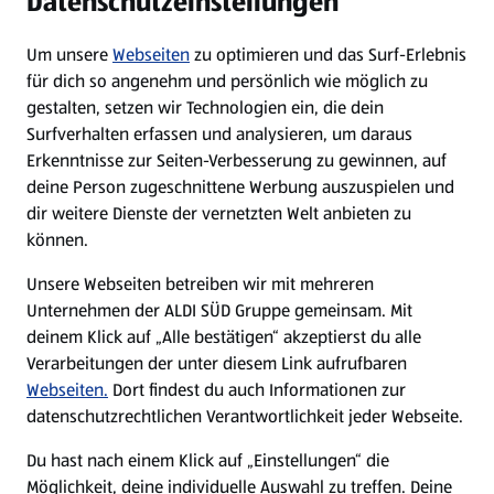
Datenschutzeinstellungen
Newsletter
Um unsere
Webseiten
zu optimieren und das Surf-Erlebnis
WhatsApp
für dich so angenehm und persönlich wie möglich zu
gestalten, setzen wir Technologien ein, die dein
Surfverhalten erfassen und analysieren, um daraus
Über ALDI SÜD
Erkenntnisse zur Seiten-Verbesserung zu gewinnen, auf
deine Person zugeschnittene Werbung auszuspielen und
Filialen
dir weitere Dienste der vernetzten Welt anbieten zu
können.
E-Ladestationen
Unsere Webseiten betreiben wir mit mehreren
Unternehmen der ALDI SÜD Gruppe gemeinsam. Mit
Nachhaltigkeit
deinem Klick auf „Alle bestätigen“ akzeptierst du alle
Verarbeitungen der unter diesem Link aufrufbaren
Karriere
Webseiten.
Dort findest du auch Informationen zur
datenschutzrechtlichen Verantwortlichkeit jeder Webseite.
Presse
Du hast nach einem Klick auf „Einstellungen“ die
Möglichkeit, deine individuelle Auswahl zu treffen. Deine