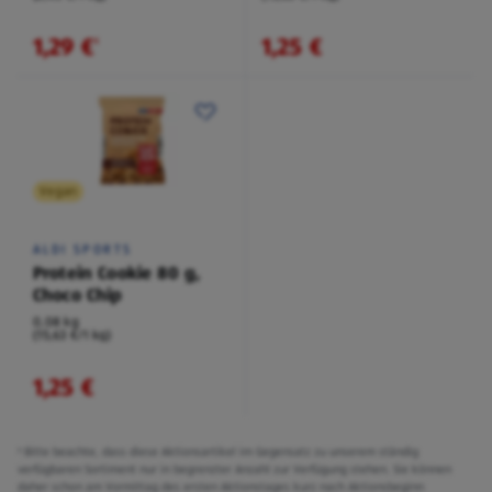
1,29 €
1,25 €
¹
Vegan
ALDI SPORTS
Protein Cookie 80 g,
Choco Chip
0,08 kg
(15,63 €/1 kg)
1,25 €
¹ Bitte beachte, dass diese Aktionsartikel im Gegensatz zu unserem ständig
verfügbaren Sortiment nur in begrenzter Anzahl zur Verfügung stehen. Sie können
daher schon am Vormittag des ersten Aktionstages kurz nach Aktionsbeginn