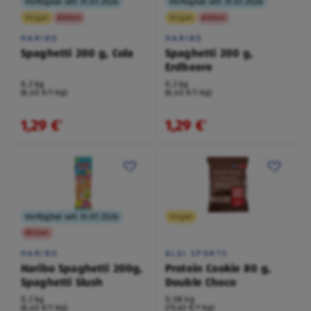
Verfügbar seit 31.07.2026
Verfügbar seit 31.07.2026
Vegan
Aktion
Vegan
Aktion
HARIBO
HARIBO
Spaghetti 200 g, Cola
Spaghetti 200 g,
Erdbeere
0,2 kg
0,2 kg
(6,45 €/1 kg)
(6,45 €/1 kg)
1,29 €
1,29 €
¹
¹
Verfügbar seit 31.07.2026
Vegan
Aktion
HARIBO
ALDI SPORTS
Haribo Spaghetti 200g,
Protein Cookie 80 g,
Spaghetti Slush
Double Choco
0,2 kg
0,08 kg
(6,45 €/1 kg)
(15,63 €/1 kg)