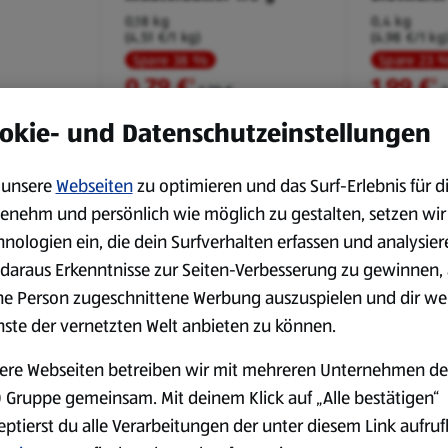
0,18 kg
0,4 kg
(4,51 €/1 kg)
(4,98 €/1 kg
Spare 38 %
Spare 23 
0,79 €
1,99 €
²
²
1,29 €
2
okie- und Datenschutzeinstellungen
unsere
Webseiten
zu optimieren und das Surf-Erlebnis für d
enehm und persönlich wie möglich zu gestalten, setzen wir
hnologien ein, die dein Surfverhalten erfassen und analysier
daraus Erkenntnisse zur Seiten-Verbesserung zu gewinnen, 
Vegan
Vegan
ne Person zugeschnittene Werbung auszuspielen und dir we
nste der vernetzten Welt anbieten zu können.
GOLDÄHREN
OATLY!
llen
Das Rustikale Saaten 500
Haferdrink
g
ere Webseiten betreiben wir mit mehreren Unternehmen de
0,5 kg
 Gruppe gemeinsam. Mit deinem Klick auf „Alle bestätigen“
(2,58 €/1 kg)
eptierst du alle Verarbeitungen der unter diesem Link aufru
Spare 23 %
Spare 29 