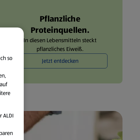
Pflanzliche
Proteinquellen.
In diesen Lebensmitteln steckt
pflanzliches Eiweiß.
ich so
Jetzt entdecken
en,
auf
itere
r ALDI
fbaren