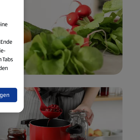
eine
 Ende
ie-
n Tabs
rden
t
ngen