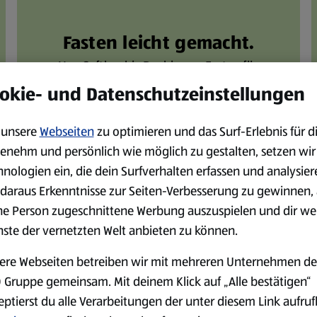
Fasten leicht gemacht.
Von Saftkur bis Buchinger: Fasten für
eine ausgewogene Ernährung.
okie- und Datenschutzeinstellungen
unsere
Webseiten
zu optimieren und das Surf-Erlebnis für d
Jetzt entdecken
enehm und persönlich wie möglich zu gestalten, setzen wir
hnologien ein, die dein Surfverhalten erfassen und analysier
daraus Erkenntnisse zur Seiten-Verbesserung zu gewinnen, 
ne Person zugeschnittene Werbung auszuspielen und dir we
nste der vernetzten Welt anbieten zu können.
acks.
ere Webseiten betreiben wir mit mehreren Unternehmen de
 Gruppe gemeinsam. Mit deinem Klick auf „Alle bestätigen“
eptierst du alle Verarbeitungen der unter diesem Link aufru