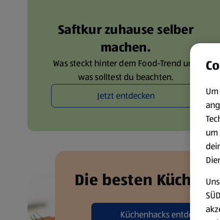
Saftkur zuhause selber
machen.
Co
Was steckt hinter dem Food-Trend und
was solltest du beachten.
Um 
Jetzt entdecken
ang
Tec
um 
dei
Die
Die besten Küchenh
Uns
SÜD
akz
Küchenhacks entdecken