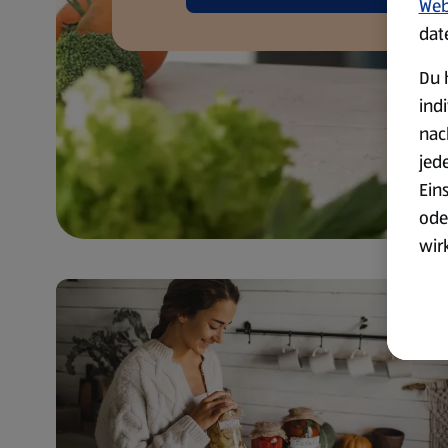
Web
dat
Du 
ind
nac
jed
Ein
ode
wir
akt
wer
Weit
Dat
Übe