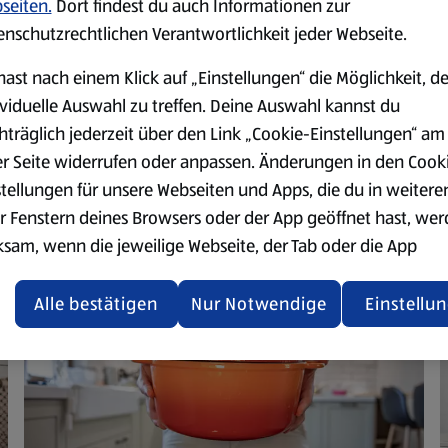
seiten.
Dort findest du auch Informationen zur
enschutzrechtlichen Verantwortlichkeit jeder Webseite.
hast nach einem Klick auf „Einstellungen“ die Möglichkeit, d
ividuelle Auswahl zu treffen. Deine Auswahl kannst du
hträglich jederzeit über den Link „Cookie-Einstellungen“ am
er Seite widerrufen oder anpassen. Änderungen in den Cook
stellungen für unsere Webseiten und Apps, die du in weitere
r Fenstern deines Browsers oder der App geöffnet hast, we
ksam, wenn die jeweilige Webseite, der Tab oder die App
ualisiert oder geschlossen und anschließend wieder geöffne
den.
Alle bestätigen
Nur Notwendige
Einstellu
ere Informationen stellen wir dir in unserer
enschutzerklärung zur Verfügung.
rsicht der Webseitenbetreiber und Datenschutzerklärungen