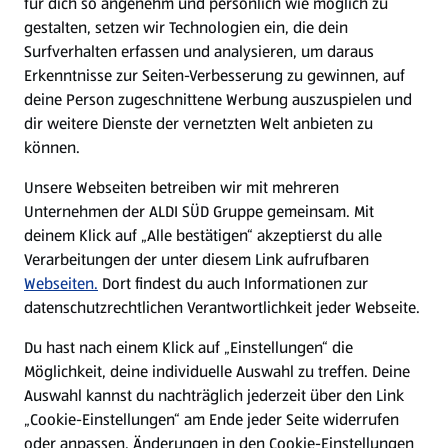
für dich so angenehm und persönlich wie möglich zu
gestalten, setzen wir Technologien ein, die dein
Surfverhalten erfassen und analysieren, um daraus
Erkenntnisse zur Seiten-Verbesserung zu gewinnen, auf
deine Person zugeschnittene Werbung auszuspielen und
dir weitere Dienste der vernetzten Welt anbieten zu
können.
Unsere Webseiten betreiben wir mit mehreren
Unternehmen der ALDI SÜD Gruppe gemeinsam. Mit
ALDI SÜD geht mit neuer, übergreifender Kampagne an
deinem Klick auf „Alle bestätigen“ akzeptierst du alle
den Start und rückt Eigenmarken in den Fokus. |
Verarbeitungen der unter diesem Link aufrufbaren
07.04.2026
Webseiten.
Dort findest du auch Informationen zur
datenschutzrechtlichen Verantwortlichkeit jeder Webseite.
Mehr lesen
Du hast nach einem Klick auf „Einstellungen“ die
Möglichkeit, deine individuelle Auswahl zu treffen. Deine
Auswahl kannst du nachträglich jederzeit über den Link
„Cookie-Einstellungen“ am Ende jeder Seite widerrufen
oder anpassen. Änderungen in den Cookie-Einstellungen