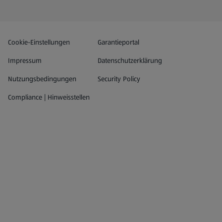
Datenschutz- und Richtlinienmenü
(öffnet in einem neuen Tab)
Cookie-Einstellungen
Garantieportal
Impressum
Datenschutzerklärung
Nutzungsbedingungen
Security Policy
Compliance | Hinweisstellen