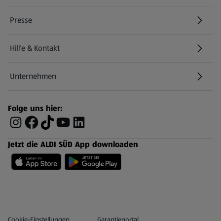
Presse
Hilfe & Kontakt
(öffnet in einem neuen Tab)
Unternehmen
Folge uns hier:
Jetzt die ALDI SÜD App downloaden
Datenschutz- und Richtlinienmenü
(öffnet in einem neuen Tab)
Cookie-Einstellungen
Garantieportal