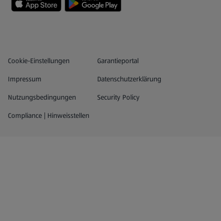
Datenschutz- und Richtlinienmenü
(öffnet in einem neuen Tab)
Cookie-Einstellungen
Garantieportal
Impressum
Datenschutzerklärung
Nutzungsbedingungen
Security Policy
Compliance | Hinweisstellen