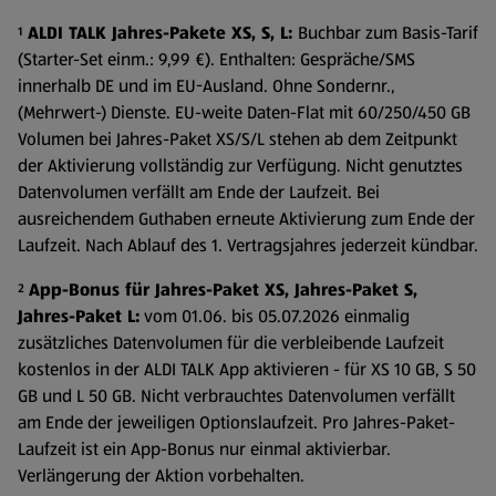
¹
ALDI TALK Jahres-Pakete XS, S, L:
Buchbar zum Basis-Tarif
(Starter-Set einm.: 9,99 €). Enthalten: Gespräche/SMS
innerhalb DE und im EU-Ausland. Ohne Sondernr.,
(Mehrwert-) Dienste. EU-weite Daten-Flat mit 60/250/450 GB
Volumen bei Jahres-Paket XS/S/L stehen ab dem Zeitpunkt
der Aktivierung vollständig zur Verfügung. Nicht genutztes
Datenvolumen verfällt am Ende der Laufzeit. Bei
ausreichendem Guthaben erneute Aktivierung zum Ende der
Laufzeit. Nach Ablauf des 1. Vertragsjahres jederzeit kündbar.
²
App-Bonus für Jahres-Paket XS, Jahres-Paket S,
Jahres-Paket L:
vom 01.06. bis 05.07.2026 einmalig
zusätzliches Datenvolumen für die verbleibende Laufzeit
kostenlos in der ALDI TALK App aktivieren - für XS 10 GB, S 50
GB und L 50 GB. Nicht verbrauchtes Datenvolumen verfällt
am Ende der jeweiligen Optionslaufzeit. Pro Jahres-Paket-
Laufzeit ist ein App-Bonus nur einmal aktivierbar.
Verlängerung der Aktion vorbehalten.