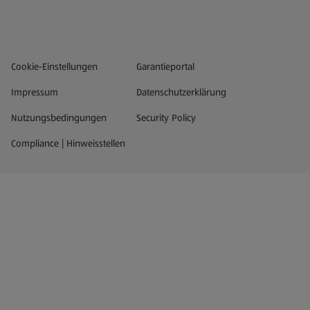
Datenschutz- und Richtlinienmenü
(öffnet in einem neuen Tab)
Cookie-Einstellungen
Garantieportal
Impressum
Datenschutzerklärung
Nutzungsbedingungen
Security Policy
Compliance | Hinweisstellen