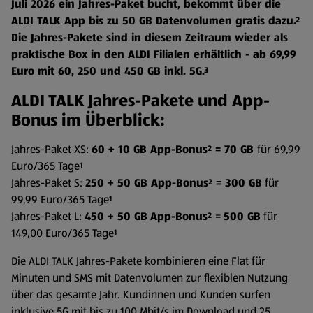
Juli 2026 ein Jahres-Paket bucht, bekommt über die
ALDI TALK App bis zu 50 GB Datenvolumen gratis dazu.²
Die Jahres-Pakete sind in diesem Zeitraum wieder als
praktische Box in den ALDI Filialen erhältlich - ab 69,99
Euro mit 60, 250 und 450 GB inkl. 5G.³
ALDI TALK Jahres-Pakete und App-
Bonus im Überblick:
Jahres-Paket XS:
60 + 10 GB App-Bonus² = 70 GB
für 69,99
Euro/365 Tage¹
Jahres-Paket S:
250 + 50 GB App-Bonus² = 300 GB
für
99,99 Euro/365 Tage¹
Jahres-Paket L:
450 + 50 GB
App-Bonus²
=
500 GB
für
149,00 Euro/365 Tage¹
Die ALDI TALK Jahres-Pakete kombinieren eine Flat für
Minuten und SMS mit Datenvolumen zur flexiblen Nutzung
über das gesamte Jahr. Kundinnen und Kunden surfen
inklusive 5G mit bis zu 100 Mbit/s im Download und 25