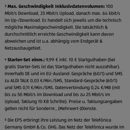
³
Max. Geschwindigkeit Inklusivdatenvolumen:
100
Mbit/s Download, 25 Mbit/s Upload, danach max. 64 kbit/s
im Up-/Download. Es handelt sich jeweils um die technisch
mögliche Maximalgeschwindigkeit. Die tatsächlich &
durchschnittlich erreichte Geschwindigkeit kann davon
abweichen und ist u.a. abhängig vom Endgerät &
Netzausbaugebiet.
⁴
Starter-Set einm.:
9,99 € inkl. 10 € Startguthaben (bei
gratis Starter-Sets ist das Startguthaben nicht auszahlbar).
Innerhalb DE und im EU-Ausland: Gespräche (60/1) und SMS
zu ALDI TALK 0,03 €/Min./SMS, Standard-Gespräche (60/1)
und SMS 0,11 €/Min./SMS. Datenverbindung 0,24 €/MB (mit
bis zu 50 Mbit/s im Download und bis zu 25 Mbit/s im
Upload, Taktung 10 KB Schritte). Preise u. Taktungsangaben
gelten nicht für Sondernr., (Mehrwert-)Dienste.
⁵ Die EPS erbringt ihre Leistung im Netz der Telefónica
Germany GmbH & Co. OHG. Das Netz der Telefónica wurde im