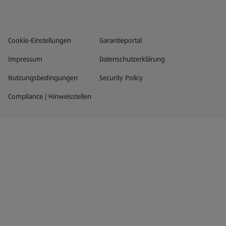
Datenschutz- und Richtlinienmenü
(öffnet in einem neuen Tab)
Cookie-Einstellungen
Garantieportal
Impressum
Datenschutzerklärung
Nutzungsbedingungen
Security Policy
Compliance | Hinweisstellen