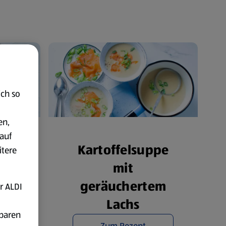
ich so
en,
auf
Kartoffelsuppe
itere
n
mit
geräuchertem
r ALDI
Lachs
fbaren
Zum Rezept