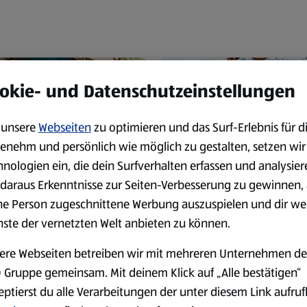
okie- und Datenschutzeinstellungen
unsere
Webseiten
zu optimieren und das Surf-Erlebnis für d
enehm und persönlich wie möglich zu gestalten, setzen wir
hnologien ein, die dein Surfverhalten erfassen und analysier
daraus Erkenntnisse zur Seiten-Verbesserung zu gewinnen, 
artoffelsotto
Kartoffel-
ne Person zugeschnittene Werbung auszuspielen und dir we
nste der vernetzten Welt anbieten zu können.
it Kabeljau –
Spinat-Grati
ieEinGourmet
ere Webseiten betreiben wir mit mehreren Unternehmen de
 Gruppe gemeinsam. Mit deinem Klick auf „Alle bestätigen“
eptierst du alle Verarbeitungen der unter diesem Link aufru
Zum Rezept
Zum Rezept