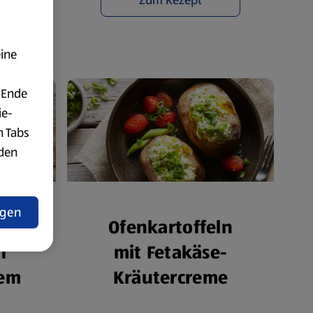
eine
 Ende
ie-
n Tabs
rden
t
ngen
Ofenkartoffeln
mit Fetakäse-
f
Kräutercreme
nem