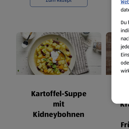
Web
dat
Du 
ind
nac
jed
Ein
ode
wir
akt
wer
Kartoffel-Suppe
Weit
Kr
mit
Dat
Kidneybohnen
Übe
Fr