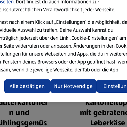
seiten.
Dort findest du auch Informationen zur
enschutzrechtlichen Verantwortlichkeit jeder Webseite.
hast nach einem Klick auf „Einstellungen“ die Möglichkeit, d
ividuelle Auswahl zu treffen. Deine Auswahl kannst du
hträglich jederzeit über den Link „Cookie-Einstellungen“ am
er Seite widerrufen oder anpassen. Änderungen in den Cook
stellungen für unsere Webseiten und Apps, die du in weitere
r Fenstern deines Browsers oder der App geöffnet hast, we
ksam, wenn die jeweilige Webseite, der Tab oder die App
ualisiert oder geschlossen und anschließend wieder geöffne
den.
Alle bestätigen
Nur Notwendige
Einstellu
Lammrücken,
Lauch-
ere Informationen stellen wir dir in unserer
äuterkartoffel
Kartoffeltop
enschutzerklärung zur Verfügung.
n und
mit gebrate
rsicht der Webseitenbetreiber und Datenschutzerklärungen
ühlingsgemüs
Leberkäse