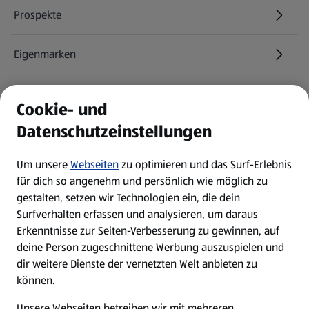
Prospekte
Eigenmarken
ALDI Services
Cookie- und
Datenschutzeinstellungen
Newsletter
Um unsere
Webseiten
zu optimieren und das Surf-Erlebnis
WhatsApp
für dich so angenehm und persönlich wie möglich zu
gestalten, setzen wir Technologien ein, die dein
Surfverhalten erfassen und analysieren, um daraus
Über ALDI SÜD
Erkenntnisse zur Seiten-Verbesserung zu gewinnen, auf
deine Person zugeschnittene Werbung auszuspielen und
Filialen
dir weitere Dienste der vernetzten Welt anbieten zu
können.
E-Ladestationen
Unsere Webseiten betreiben wir mit mehreren