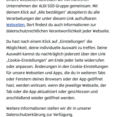
Unternehmen der ALDI SÜD Gruppe gemeinsam. Mit
Nachhaltigkeit
deinem Klick auf „Alle bestätigen“ akzeptierst du alle
Verarbeitungen der unter diesem Link aufrufbaren
Karriere
Webseiten.
Dort findest du auch Informationen zur
datenschutzrechtlichen Verantwortlichkeit jeder Webseite.
Presse
Du hast nach einem Klick auf „Einstellungen“ die
Möglichkeit, deine individuelle Auswahl zu treffen. Deine
Hilfe & Kontakt
Auswahl kannst du nachträglich jederzeit über den Link
(öffnet in einem neuen Tab)
„Cookie-Einstellungen“ am Ende jeder Seite widerrufen
oder anpassen. Änderungen in den Cookie-Einstellungen
Unternehmen
für unsere Webseiten und Apps, die du in weiteren Tabs
oder Fenstern deines Browsers oder der App geöffnet
hast, werden wirksam, wenn die jeweilige Webseite, der
Folge uns hier:
Tab oder die App aktualisiert oder geschlossen und
anschließend wieder geöffnet werden.
Jetzt die ALDI SÜD App downloaden
Weitere Informationen stellen wir dir in unserer
Datenschutzerklärung zur Verfügung.