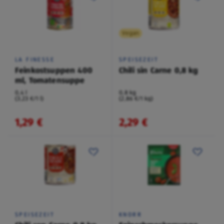
Vegan
LA FINESSE
SPEISEZEIT
Feinkostsuppen 400
Chili sin Carne 0,8 kg
ml, Tomatensuppe
0,4 l
0,8 kg
(3,23 €/1 l)
(2,86 €/1 kg)
1,29 €
2,29 €
SPEISEZEIT
KNORR