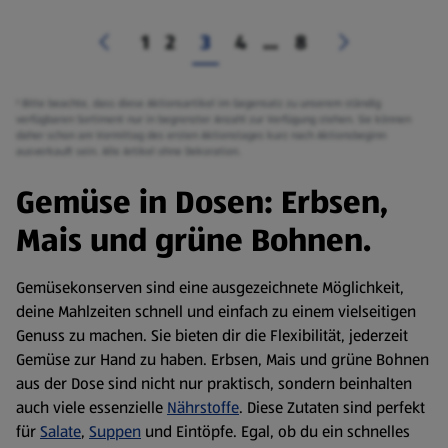
1
2
3
4
...
8
¹ Bitte beachte, dass diese Aktionsartikel im Gegensatz zu unserem ständig
verfügbaren Sortiment nur in begrenzter Anzahl zur Verfügung stehen. Sie können
daher schon am Vormittag des ersten Aktionstages kurz nach Aktionsbeginn
ausverkauft sein. Alle Artikel ohne Dekoration.
Gemüse in Dosen: Erbsen,
Mais und grüne Bohnen.
Gemüsekonserven sind eine ausgezeichnete Möglichkeit,
deine Mahlzeiten schnell und einfach zu einem vielseitigen
Genuss zu machen. Sie bieten dir die Flexibilität, jederzeit
Gemüse zur Hand zu haben. Erbsen, Mais und grüne Bohnen
aus der Dose sind nicht nur praktisch, sondern beinhalten
auch viele essenzielle
Nährstoffe
. Diese Zutaten sind perfekt
für
Salate
,
Suppen
und Eintöpfe. Egal, ob du ein schnelles