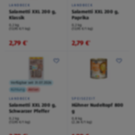
LANDBECK
LANDBECK
Salametti XXL 200 g,
Salametti XXL 200 g,
Klassik
Paprika
0,2 kg
0,2 kg
(13,95 €/1 kg)
(13,95 €/1 kg)
2,79 €
2,79 €
¹
¹
Verfügbar seit 31.07.2026
Kühlung
Aktion
LANDBECK
SPEISEZEIT
Salametti XXL 200 g,
Hühner Nudeltopf 800
Schwarzer Pfeffer
g
0,2 kg
0,8 kg
(13,95 €/1 kg)
(2,36 €/1 kg)