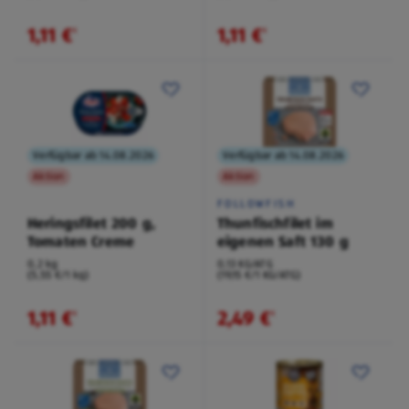
1,11 €
1,11 €
¹
¹
Verfügbar ab 14.08.2026
Verfügbar ab 14.08.2026
Aktion
Aktion
FOLLOWFISH
Heringsfilet 200 g,
Thunfischfilet im
Tomaten Creme
eigenen Saft 130 g
0,2 kg
0,13 KG/ATG
(5,55 €/1 kg)
(19,15 €/1 KG/ATG)
1,11 €
2,49 €
¹
¹