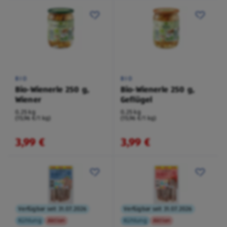
BIO
BIO
Bio-Wienerle 250 g,
Bio-Wienerle 250 g,
Wiener
Geflügel
0,25 kg
0,25 kg
(15,96 €/1 kg)
(15,96 €/1 kg)
3,99 €
3,99 €
Verfügbar seit 31.07.2026
Verfügbar seit 31.07.2026
Kühlung
Aktion
Kühlung
Aktion