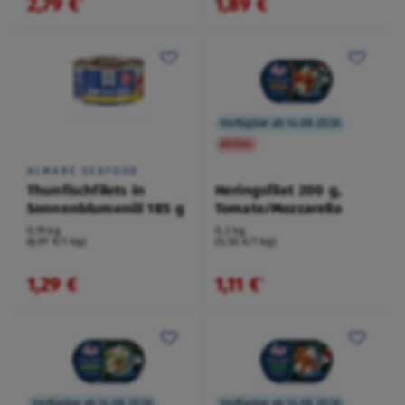
2,79 €
1,89 €
¹
Verfügbar ab 14.08.2026
Aktion
ALMARE SEAFOOD
Thunfischfilets in
Heringsfilet 200 g,
Sonnenblumenöl 185 g
Tomate/Mozzarella
0,19 kg
0,2 kg
(6,97 €/1 kg)
(5,55 €/1 kg)
1,29 €
1,11 €
¹
Verfügbar ab 14.08.2026
Verfügbar ab 14.08.2026