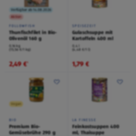
Verfügbar ab 14.08.2026
Aktion
FOLLOWFISH
SPEISEZEIT
Thunfischfilet in Bio-
Gulaschsuppe mit
Olivenöl 160 g
Kartoffeln 400 ml
0,16 kg
0,4 l
(15,56 €/1 kg)
(4,48 €/1 l)
2,49 €
1,79 €
¹
Vegan
BIO
LA FINESSE
Premium Bio-
Feinkostsuppen 400
Gemüsebrühe 290 g
ml, Thaisuppe