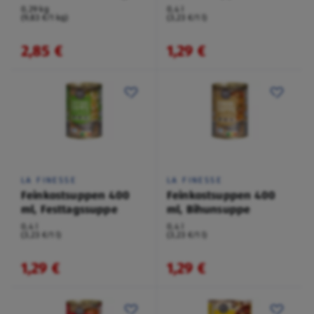
0,29 kg
0,4 l
(9,83 €/1 kg)
(3,23 €/1 l)
2,85 €
1,29 €
LA FINESSE
LA FINESSE
Feinkostsuppen 400
Feinkostsuppen 400
ml, Festtagssuppe
ml, Bihunsuppe
0,4 l
0,4 l
(3,23 €/1 l)
(3,23 €/1 l)
1,29 €
1,29 €