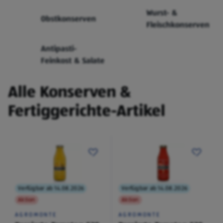
Wurst- &
Obstkonserven
Fleischkonserven
Antipasti-
Feinkost & Salate
Alle Konserven &
Fertiggerichte-Artikel
Verfügbar ab 14.08.2026
Verfügbar ab 14.08.2026
Aktion
Aktion
AGROMONTE
AGROMONTE