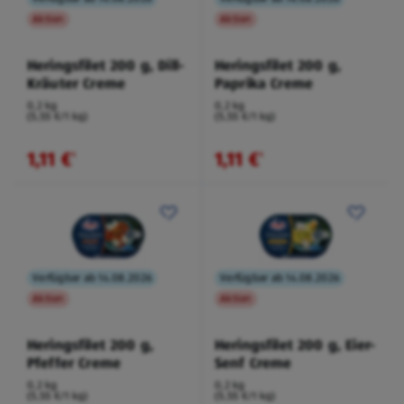
Aktion
Aktion
Heringsfilet 200 g, Dill-
Heringsfilet 200 g,
Kräuter Creme
Paprika Creme
0,2 kg
0,2 kg
(5,55 €/1 kg)
(5,55 €/1 kg)
1,11 €
1,11 €
¹
¹
Verfügbar ab 14.08.2026
Verfügbar ab 14.08.2026
Aktion
Aktion
Heringsfilet 200 g,
Heringsfilet 200 g, Eier-
Pfeffer Creme
Senf Creme
0,2 kg
0,2 kg
(5,55 €/1 kg)
(5,55 €/1 kg)