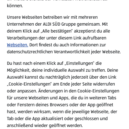
E-Ladestationen
können.
Unsere Webseiten betreiben wir mit mehreren
Nachhaltigkeit
Unternehmen der ALDI SÜD Gruppe gemeinsam. Mit
deinem Klick auf „Alle bestätigen“ akzeptierst du alle
Karriere
Verarbeitungen der unter diesem Link aufrufbaren
Webseiten.
Dort findest du auch Informationen zur
datenschutzrechtlichen Verantwortlichkeit jeder Webseite.
Presse
Du hast nach einem Klick auf „Einstellungen“ die
Möglichkeit, deine individuelle Auswahl zu treffen. Deine
Hilfe & Kontakt
(öffnet in einem neuen Tab)
Auswahl kannst du nachträglich jederzeit über den Link
„Cookie-Einstellungen“ am Ende jeder Seite widerrufen
Unternehmen
oder anpassen. Änderungen in den Cookie-Einstellungen
für unsere Webseiten und Apps, die du in weiteren Tabs
oder Fenstern deines Browsers oder der App geöffnet
Folge uns hier:
hast, werden wirksam, wenn die jeweilige Webseite, der
Tab oder die App aktualisiert oder geschlossen und
anschließend wieder geöffnet werden.
Jetzt die ALDI SÜD App downloaden