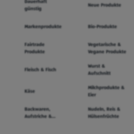
Dauerhaft
Neue Produkte
günstig
Markenprodukte
Bio-Produkte
Fairtrade
Vegetarische &
Produkte
Vegane Produkte
Wurst &
Fleisch & Fisch
Aufschnitt
Milchprodukte &
Käse
Eier
Backwaren,
Nudeln, Reis &
Aufstriche &
Hülsenfrüchte
Cerealien