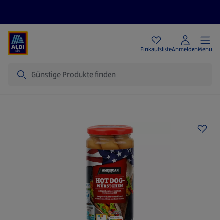
Angebote
Einkaufsliste
Anmelden
Menu
Suche