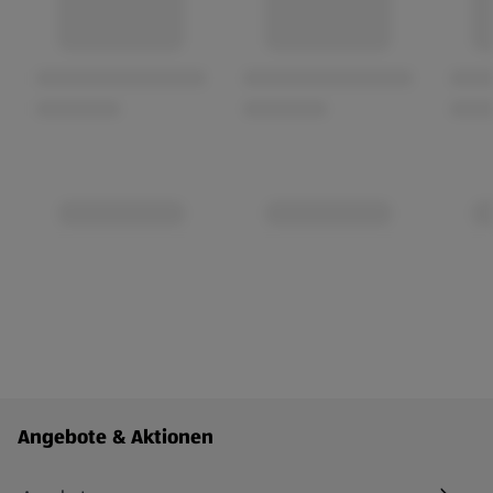
Fußzeilenmenü - weitere Links
Angebote & Aktionen