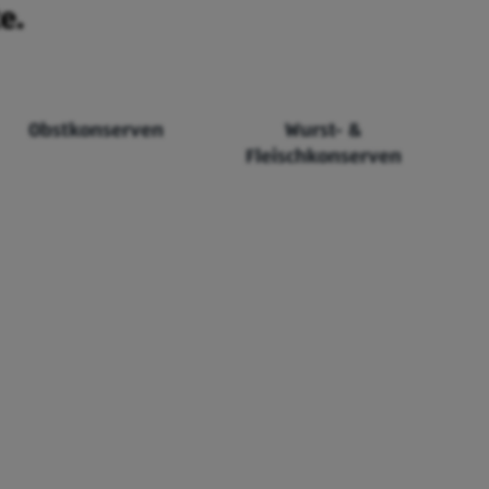
e.
Obstkonserven
Wurst- &
Fleischkonserven