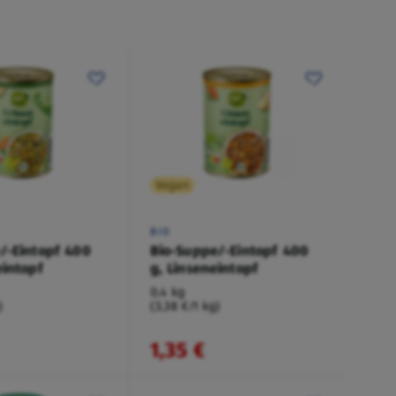
Vegan
BIO
/-Eintopf 400
Bio-Suppe/-Eintopf 400
eintopf
g, Linseneintopf
0,4 kg
)
(3,38 €/1 kg)
1,35 €