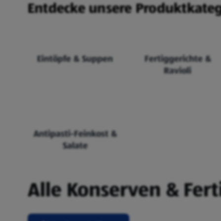
Entdecke unsere Produktkatego
Eintöpfe & Suppen
Fertiggerichte &
Ravioli
Antipasti-Feinkost &
Salate
Alle Konserven & Fert