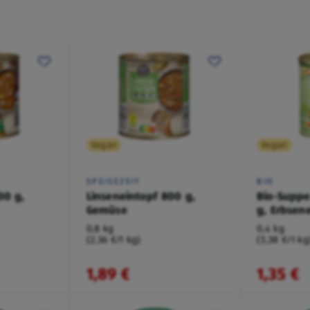
Vegan
Vegan
SPEISEZEIT
BIO
00 g,
Linseneintopf 800 g,
Bio-Suppe
Gemüse
g, Erbsen
0,8 kg
0,4 kg
(2,36 €/1 kg)
(3,38 €/1 kg
1,89 €
1,35 €