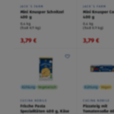
JACK´S FARM
JACK´S FARM
Mini Knusper Schnitzel
Mini Knusper C
400 g
400 g
0,4 kg
0,4 kg
(9,48 €/1 kg)
(9,48 €/1 kg)
3,79 €
3,79 €
Kühlung
Vegetarisch
Kühlung
Vegan
CUCINA NOBILE
CUCINA NOBILE
Frische Pasta
Pizzateig mit
Spezialitäten 400 g, Käse
Tomatensoße 60