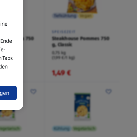
g
Vegan
Tiefkühlung
Vegan
eine
T
SPEISEZEIT
se Pommes 750
Steakhouse Pommes 750
 Ende
l
g, Classic
ie-
0,75 kg
n Tabs
(1,99 €/1 kg)
rden
1,49 €
t
ngen
egetarisch
Kühlung
Vegetarisch