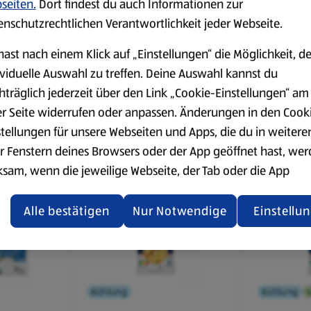
seiten.
Dort findest du auch Informationen zur
enschutzrechtlichen Verantwortlichkeit jeder Webseite.
ng
Vegan
Tiefkühlung
Tiefkühlun
hast nach einem Klick auf „Einstellungen“ die Möglichkeit, d
ividuelle Auswahl zu treffen. Deine Auswahl kannst du
SPEISEZEIT
SPEISEZEI
 750 g,
Kartoffelwedges 750 g,
Steakhou
hträglich jederzeit über den Link „Cookie-Einstellungen“ am
Mediterran
g, Rustika
er Seite widerrufen oder anpassen. Änderungen in den Cook
0,75 kg
0,75 kg
stellungen für unsere Webseiten und Apps, die du in weitere
(2,12 €/1 kg)
(1,99 €/1 kg)
r Fenstern deines Browsers oder der App geöffnet hast, we
1,59 €
1,49 €
ksam, wenn die jeweilige Webseite, der Tab oder die App
ualisiert oder geschlossen und anschließend wieder geöffne
den.
Alle bestätigen
Nur Notwendige
Einstellu
ere Informationen stellen wir dir in unserer
enschutzerklärung zur Verfügung.
rsicht der Webseitenbetreiber und Datenschutzerklärungen
Kühlung
Kühlung
V