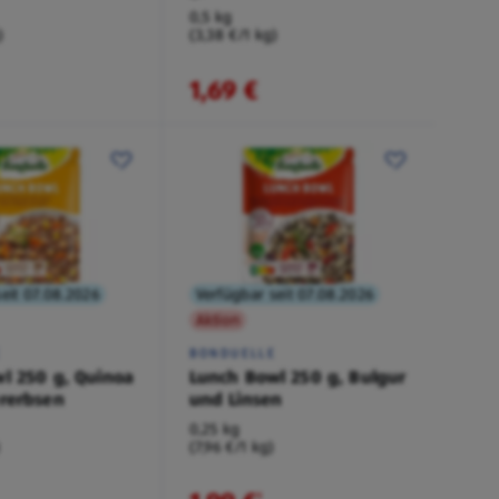
0,5 kg
)
(3,38 €/1 kg)
1,69 €
eit 07.08.2026
Verfügbar seit 07.08.2026
Aktion
E
BONDUELLE
l 250 g, Quinoa
Lunch Bowl 250 g, Bulgur
rerbsen
und Linsen
0,25 kg
)
(7,96 €/1 kg)
¹