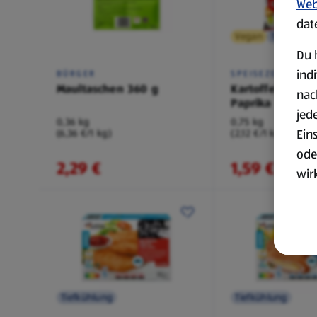
Web
dat
Vegan
Tiefkühlu
Du 
ind
BÜRGER
SPEISEZEIT
Maultaschen 360 g
Kartoffelwedges
nac
Paprika
jed
0,36 kg
0,75 kg
Ein
(6,36 €/1 kg)
(2,12 €/1 kg)
ode
2,29 €
1,59 €
wir
akt
wer
Weit
Dat
Übe
Tiefkühlung
Tiefkühlung