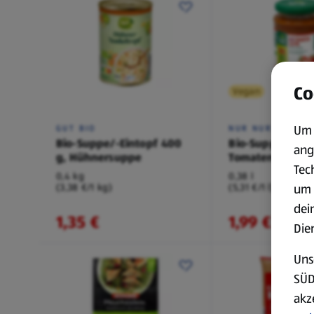
Co
Vegan
Um 
GUT BIO
NUR NUR NATUR
Bio-Suppe/-Eintopf 400
Bio-Suppe 375 m
ang
g, Hühnersuppe
Tomatensuppe
Tec
0,4 kg
0,38 l
(3,38 €/1 kg)
(5,31 €/1 l)
um 
dei
1,35 €
1,99 €
Die
Uns
SÜD
akz