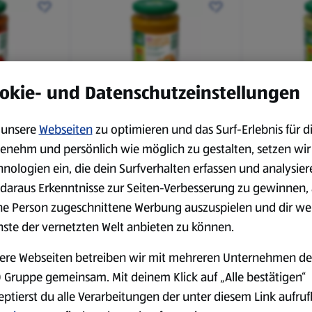
okie- und Datenschutzeinstellungen
Vegan
Vegan
unsere
Webseiten
zu optimieren und das Surf-Erlebnis für d
NUR NUR NATUR
NUR NUR 
l,
Bio-Suppe 375 ml,
Bio-Suppe
enehm und persönlich wie möglich zu gestalten, setzen wir
Karotte-Ingwer
Brokkoli
hnologien ein, die dein Surfverhalten erfassen und analysier
0,38 l
0,38 l
(5,31 €/1 l)
(5,31 €/1 l)
daraus Erkenntnisse zur Seiten-Verbesserung zu gewinnen, 
ne Person zugeschnittene Werbung auszuspielen und dir we
1,99 €
1,99 €
nste der vernetzten Welt anbieten zu können.
ere Webseiten betreiben wir mit mehreren Unternehmen de
 Gruppe gemeinsam. Mit deinem Klick auf „Alle bestätigen“
eptierst du alle Verarbeitungen der unter diesem Link aufru