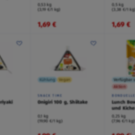
0,53 kg
0,5 kg
(3,19 €/1 kg)
(3,38 €/1 kg
1,69 €
1,69 €
Kühlung
Vegan
Verfügbar s
Aktion
SNACK TIME
BONDUELL
riyaki
Onigiri 100 g, Shiitake
Lunch Bow
und Kiche
0,1 kg
0,25 kg
(19,90 €/1 kg)
(7,96 €/1 kg
¹