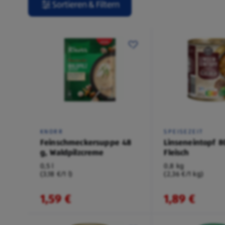
Sortieren & Filtern
KNORR
SPEISEZEIT
Feinschmeckersuppe 48
Linseneintopf 8
g, Waldpilzcreme
Fleisch
0,5 l
0,8 kg
(3,18 €/1 l)
(2,36 €/1 kg)
1,59 €
1,89 €