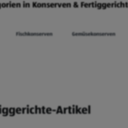
rien in Konserven & Fertiggericht
Fischkonserven
Gemüsekonserven
iggerichte-Artikel