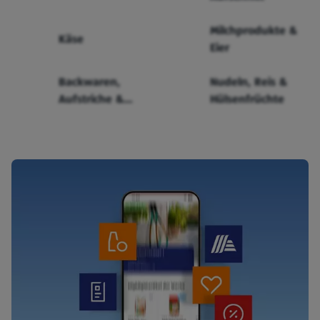
Milchprodukte &
Käse
Eier
Backwaren,
Nudeln, Reis &
Aufstriche &
Hülsenfrüchte
Cerealien