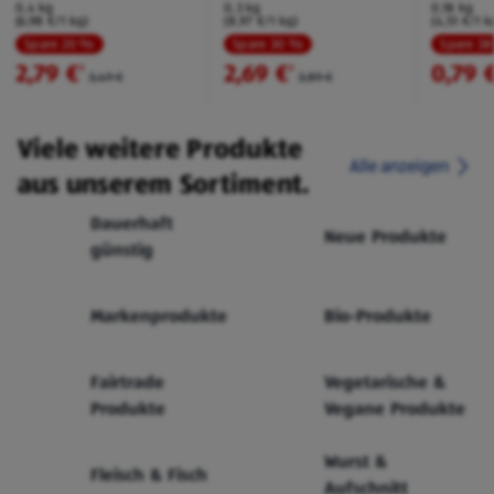
0,4 kg
0,3 kg
0,18 kg
(6,98 €/1 kg)
(8,97 €/1 kg)
(4,51 €/1 k
Spare 20 %
Spare 30 %
Spare 3
2,79 €
2,69 €
0,79 
²
²
3,49 €
3,89 €
Viele weitere Produkte
Alle anzeigen
aus unserem Sortiment.
Dauerhaft
Neue Produkte
günstig
Markenprodukte
Bio-Produkte
Fairtrade
Vegetarische &
Produkte
Vegane Produkte
Wurst &
Fleisch & Fisch
Aufschnitt