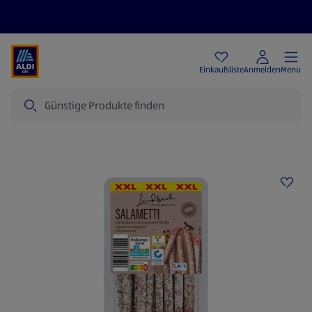
Angebote
Einkaufsliste
Anmelden
Menu
Suche