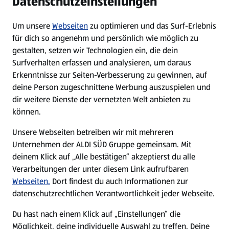
Datenschutzeinstellungen
WhatsApp
Um unsere
Webseiten
zu optimieren und das Surf-Erlebnis
für dich so angenehm und persönlich wie möglich zu
gestalten, setzen wir Technologien ein, die dein
Über ALDI SÜD
Surfverhalten erfassen und analysieren, um daraus
Erkenntnisse zur Seiten-Verbesserung zu gewinnen, auf
Filialen
deine Person zugeschnittene Werbung auszuspielen und
dir weitere Dienste der vernetzten Welt anbieten zu
E-Ladestationen
können.
Unsere Webseiten betreiben wir mit mehreren
Nachhaltigkeit
Unternehmen der ALDI SÜD Gruppe gemeinsam. Mit
deinem Klick auf „Alle bestätigen“ akzeptierst du alle
Karriere
Verarbeitungen der unter diesem Link aufrufbaren
Webseiten.
Dort findest du auch Informationen zur
datenschutzrechtlichen Verantwortlichkeit jeder Webseite.
Presse
Du hast nach einem Klick auf „Einstellungen“ die
Hilfe & Kontakt
Möglichkeit, deine individuelle Auswahl zu treffen. Deine