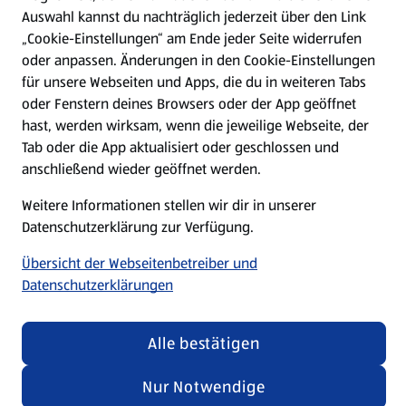
(öffnet in einem neuen Tab)
Auswahl kannst du nachträglich jederzeit über den Link
„Cookie-Einstellungen“ am Ende jeder Seite widerrufen
Unternehmen
oder anpassen. Änderungen in den Cookie-Einstellungen
für unsere Webseiten und Apps, die du in weiteren Tabs
oder Fenstern deines Browsers oder der App geöffnet
Folge uns hier:
hast, werden wirksam, wenn die jeweilige Webseite, der
Tab oder die App aktualisiert oder geschlossen und
anschließend wieder geöffnet werden.
Jetzt die ALDI SÜD App downloaden
Weitere Informationen stellen wir dir in unserer
Datenschutzerklärung zur Verfügung.
Übersicht der Webseitenbetreiber und
Datenschutzerklärungen
Datenschutz- und Richtlinienmenü
(öffnet in einem neuen Tab)
Cookie-Einstellungen
Garantieportal
Alle bestätigen
Impressum
Datenschutzerklärung
Nutzungsbedingungen
Security Policy
Nur Notwendige