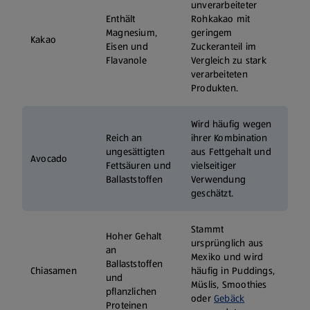
unverarbeiteter
Enthält
Rohkakao mit
Magnesium,
geringem
Kakao
Eisen und
Zuckeranteil im
Flavanole
Vergleich zu stark
verarbeiteten
Produkten.
Wird häufig wegen
Reich an
ihrer Kombination
ungesättigten
aus Fettgehalt und
Avocado
Fettsäuren und
vielseitiger
Ballaststoffen
Verwendung
geschätzt.
Stammt
Hoher Gehalt
ursprünglich aus
an
Mexiko und wird
Ballaststoffen
Chiasamen
häufig in Puddings,
und
Müslis, Smoothies
pflanzlichen
oder
Gebäck
Proteinen