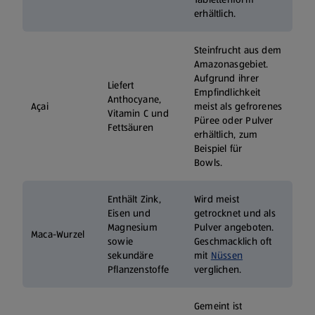
erhältlich.
Steinfrucht aus dem
Amazonasgebiet.
Aufgrund ihrer
Liefert
Empfindlichkeit
Anthocyane,
Açai
meist als gefrorenes
Vitamin C und
Püree oder Pulver
Fettsäuren
erhältlich, zum
Beispiel für
Bowls.
Enthält Zink,
Wird meist
Eisen und
getrocknet und als
Magnesium
Pulver angeboten.
Maca-Wurzel
sowie
Geschmacklich oft
sekundäre
mit
Nüssen
Pflanzenstoffe
verglichen.
Gemeint ist