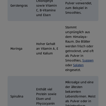
Chlorophyll
Pulver verwendet,
Gerstengras
sowie Vitamin
zum Beispiel in
C, B-Vitamine
Smoothies.
und Eisen
Stammt
ursprünglich aus
dem Himalaya-
Raum. Die Blätter
Hoher Gehalt
werden frisch oder
Moringa
an Vitamin A, E
getrocknet, und oft
und Kalium
als Pulver in
Smoothies,
Suppen
oder
Salaten
eingesetzt.
Mikroalge und eine
der ältesten
Enthält viel
bekannten
Protein sowie
Spirulina
Lebensformen. Meist
Eisen und
als Pulver oder in
Phycocyanin
Tablettenform