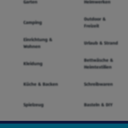
Garten
Heimwerken
Outdoor &
Camping
Freizeit
Einrichtung &
Urlaub & Strand
Wohnen
Bettwäsche &
Kleidung
Heimtextilien
Küche & Backen
Schreibwaren
Spielzeug
Basteln & DIY