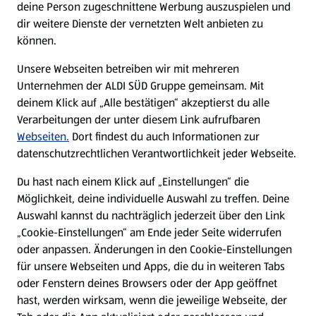
deine Person zugeschnittene Werbung auszuspielen und
Filialen
dir weitere Dienste der vernetzten Welt anbieten zu
können.
E-Ladestationen
Unsere Webseiten betreiben wir mit mehreren
Unternehmen der ALDI SÜD Gruppe gemeinsam. Mit
Nachhaltigkeit
deinem Klick auf „Alle bestätigen“ akzeptierst du alle
Verarbeitungen der unter diesem Link aufrufbaren
Karriere
Webseiten.
Dort findest du auch Informationen zur
datenschutzrechtlichen Verantwortlichkeit jeder Webseite.
Presse
Du hast nach einem Klick auf „Einstellungen“ die
Möglichkeit, deine individuelle Auswahl zu treffen. Deine
Hilfe & Kontakt
Auswahl kannst du nachträglich jederzeit über den Link
(öffnet in einem neuen Tab)
„Cookie-Einstellungen“ am Ende jeder Seite widerrufen
oder anpassen. Änderungen in den Cookie-Einstellungen
Unternehmen
für unsere Webseiten und Apps, die du in weiteren Tabs
oder Fenstern deines Browsers oder der App geöffnet
hast, werden wirksam, wenn die jeweilige Webseite, der
Folge uns hier: