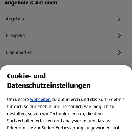
Fußzeilenmenü - weitere Links
Angebote & Aktionen
Angebote
Prospekte
Eigenmarken
ALDI Services
Cookie- und
Datenschutzeinstellungen
Newsletter
Um unsere
Webseiten
zu optimieren und das Surf-Erlebnis
WhatsApp
für dich so angenehm und persönlich wie möglich zu
gestalten, setzen wir Technologien ein, die dein
Surfverhalten erfassen und analysieren, um daraus
Über ALDI SÜD
Erkenntnisse zur Seiten-Verbesserung zu gewinnen, auf