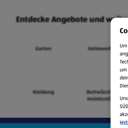
Entdecke Angebote und weite
Co
Um 
Garten
Heimwerken
ang
Tec
um 
dei
Die
Kleidung
Bettwäsche &
Uns
Heimtextilien
SÜD
akz
Web