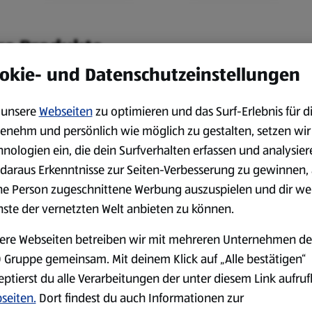
re Produkte.
okie- und Datenschutzeinstellungen
unsere
Webseiten
zu optimieren und das Surf-Erlebnis für d
Camping
Outdoor & Freizeit
enehm und persönlich wie möglich zu gestalten, setzen wir
hnologien ein, die dein Surfverhalten erfassen und analysier
daraus Erkenntnisse zur Seiten-Verbesserung zu gewinnen, 
ne Person zugeschnittene Werbung auszuspielen und dir we
nste der vernetzten Welt anbieten zu können.
Küche & Backen
Schreibwaren
ere Webseiten betreiben wir mit mehreren Unternehmen de
 Gruppe gemeinsam. Mit deinem Klick auf „Alle bestätigen“
eptierst du alle Verarbeitungen der unter diesem Link aufru
seiten.
Dort findest du auch Informationen zur