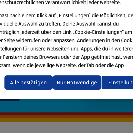
enschutzrechtlichen Verantwortlichkeit jeder Webseite.
hast nach einem Klick auf „Einstellungen“ die Möglichkeit, d
ividuelle Auswahl zu treffen. Deine Auswahl kannst du
hträglich jederzeit über den Link „Cookie-Einstellungen“ am
er Seite widerrufen oder anpassen. Änderungen in den Cook
stellungen für unsere Webseiten und Apps, die du in weitere
r Fenstern deines Browsers oder der App geöffnet hast, we
ksam, wenn die jeweilige Webseite, der Tab oder die App
ualisiert oder geschlossen und anschließend wieder geöffne
den.
Alle bestätigen
Nur Notwendige
Einstellu
ere Informationen stellen wir dir in unserer
enschutzerklärung zur Verfügung.
rsicht der Webseitenbetreiber und Datenschutzerklärungen