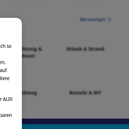
Alle anzeigen
ich so
Einrichtung &
Urlaub & Strand
Wohnen
en,
auf
itere
Spielzeug
Basteln & DIY
r ALDI
fbaren