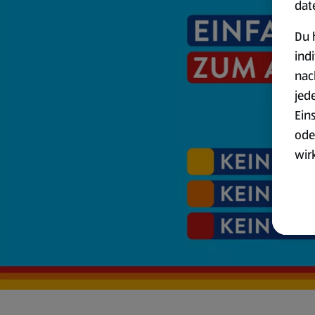
dat
Du 
ind
nac
jed
Ein
ode
wir
akt
wer
Weit
Dat
Übe