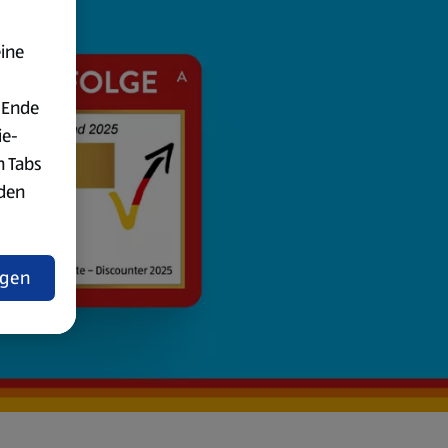
eine
 Ende
ie-
n Tabs
rden
t
ngen