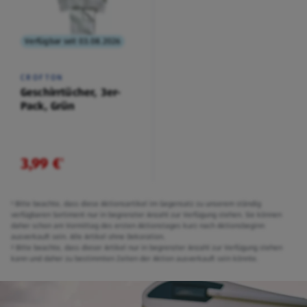
Verfügbar seit 03.08.2026
CROFTON
Geschirrtücher, 3er-
Pack, Grün
3,99 €
¹
¹ Bitte beachte, dass diese Aktionsartikel im Gegensatz zu unserem ständig
verfügbaren Sortiment nur in begrenzter Anzahl zur Verfügung stehen. Sie können
daher schon am Vormittag des ersten Aktionstages kurz nach Aktionsbeginn
ausverkauft sein. Alle Artikel ohne Dekoration.
² Bitte beachte, dass dieser Artikel nur in begrenzter Anzahl zur Verfügung stehen
kann und daher zu bestimmten Zeiten der Aktion ausverkauft sein könnte.