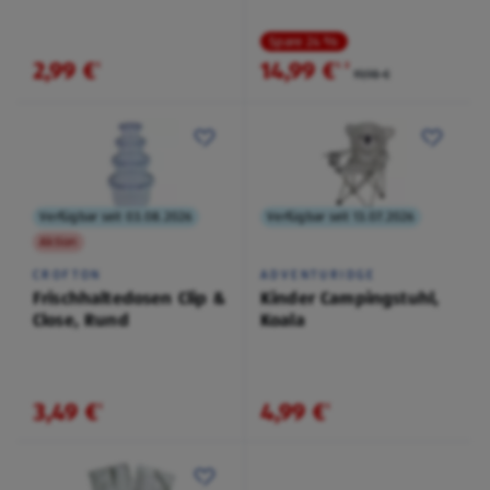
Schwarz
Spare 24 %
2,99 €
14,99 €
¹
¹
˒
²
19,98 €
Verfügbar seit 03.08.2026
Verfügbar seit 13.07.2026
Aktion
CROFTON
ADVENTURIDGE
Frischhaltedosen Clip &
Kinder Campingstuhl,
Close, Rund
Koala
3,49 €
4,99 €
¹
¹