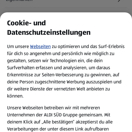
ALDI Services
Cookie- und
Datenschutzeinstellungen
Newsletter
Um unsere
Webseiten
zu optimieren und das Surf-Erlebnis
WhatsApp
für dich so angenehm und persönlich wie möglich zu
gestalten, setzen wir Technologien ein, die dein
Surfverhalten erfassen und analysieren, um daraus
Über ALDI SÜD
Erkenntnisse zur Seiten-Verbesserung zu gewinnen, auf
deine Person zugeschnittene Werbung auszuspielen und
Filialen
dir weitere Dienste der vernetzten Welt anbieten zu
können.
E-Ladestationen
Unsere Webseiten betreiben wir mit mehreren
Unternehmen der ALDI SÜD Gruppe gemeinsam. Mit
Nachhaltigkeit
deinem Klick auf „Alle bestätigen“ akzeptierst du alle
Verarbeitungen der unter diesem Link aufrufbaren