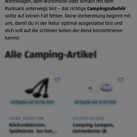
Wohnwagen, dem Wohnmobil oder einfach mit dem
Rucksack unterwegs bist – das richtige
Campingzubehör
sollte auf keinen Fall fehlen. Deine Vorbereitung beginnt mit
uns, damit du in der Natur optimal ausgestattet bist und
dich voll auf die schönen Seiten der Reise konzentrieren
kannst.
Alle Camping-Artikel
Verfügbar seit 03.08.2026
Verfügbar seit 13.07.2026
HOME CREATION
ADVENTURIDGE
Küchenbürsten,
Camping Lampen,
Spülbürste 3er-Set,
Lichterkette (R