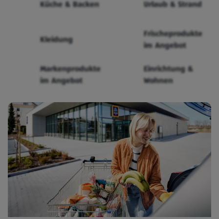
Küche & Backen
Urlaub & Strand
Frischeprodukte
Kleidung
im Angebot
Markenprodukte
Einrichtung &
im Angebot
Wohnen