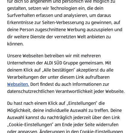
für dich so angenehm und persönlich wie möglich zu
Zucchini-Rezepte
gestalten, setzen wir Technologien ein, die dein
Surfverhalten erfassen und analysieren, um daraus
Rezepte entdecken
Erkenntnisse zur Seiten-Verbesserung zu gewinnen, auf
deine Person zugeschnittene Werbung auszuspielen und
dir weitere Dienste der vernetzten Welt anbieten zu
können.
Unsere Webseiten betreiben wir mit mehreren
Unternehmen der ALDI SÜD Gruppe gemeinsam. Mit
deinem Klick auf „Alle bestätigen“ akzeptierst du alle
Verarbeitungen der unter diesem Link aufrufbaren
Webseiten.
Dort findest du auch Informationen zur
datenschutzrechtlichen Verantwortlichkeit jeder Webseite.
Du hast nach einem Klick auf „Einstellungen“ die
Möglichkeit, deine individuelle Auswahl zu treffen. Deine
Auswahl kannst du nachträglich jederzeit über den Link
Blumenkohl-Rezepte
„Cookie-Einstellungen“ am Ende jeder Seite widerrufen
Rezepte entdecken
oder anpassen. Änderungen in den Cookie-Einstellungen