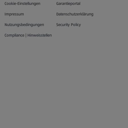
Datenschutz- und Richtlinienmenü
(öffnet in einem neuen Tab)
Cookie-Einstellungen
Garantieportal
Impressum
Datenschutzerklärung
Nutzungsbedingungen
Security Policy
Compliance | Hinweisstellen