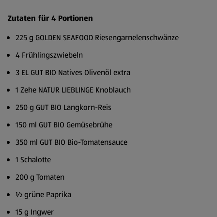
Zutaten für 4 Portionen
225 g GOLDEN SEAFOOD Riesengarnelenschwänze
4 Frühlingszwiebeln
3 EL GUT BIO Natives Olivenöl extra
1 Zehe NATUR LIEBLINGE Knoblauch
250 g GUT BIO Langkorn-Reis
150 ml GUT BIO Gemüsebrühe
350 ml GUT BIO Bio-Tomatensauce
1 Schalotte
200 g Tomaten
½ grüne Paprika
15 g Ingwer