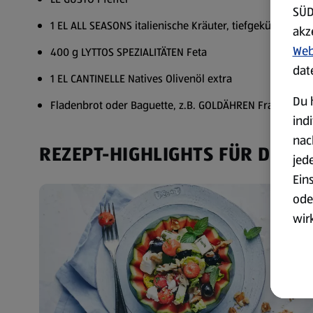
SÜD
1 EL ALL SEASONS italienische Kräuter, tiefgekühlt
akz
Web
400 g LYTTOS SPEZIALITÄTEN Feta
dat
1 EL CANTINELLE Natives Olivenöl extra
Du 
Fladenbrot oder Baguette, z.B. GOLDÄHREN Französisc
ind
nac
REZEPT-HIGHLIGHTS FÜR DICH
jed
Ein
ode
wir
akt
wer
Weit
Dat