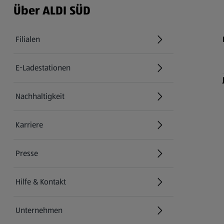
Über ALDI SÜD
Filialen
E-Ladestationen
Nachhaltigkeit
Karriere
Presse
Hilfe & Kontakt
(öffnet in einem neuen Tab)
Unternehmen