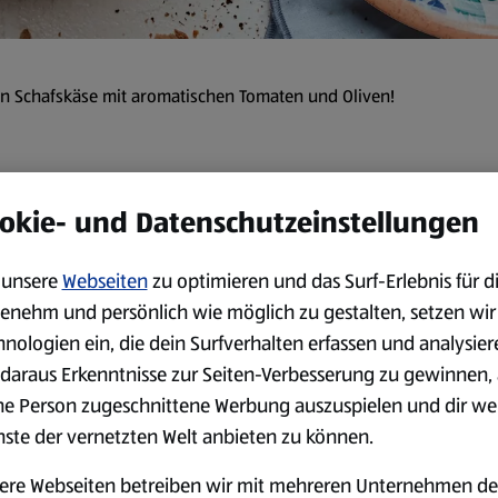
n Schafskäse mit aromatischen Tomaten und Oliven!
eit:
35 min
okie- und Datenschutzeinstellungen
Zubereitung
unsere
Webseiten
zu optimieren und das Surf-Erlebnis für d
enehm und persönlich wie möglich zu gestalten, setzen wir
Die Kirschtomaten waschen u
hnologien ein, die dein Surfverhalten erfassen und analysier
Oliven abtropfen lassen. Die
daraus Erkenntnisse zur Seiten-Verbesserung zu gewinnen, 
Auflaufform geben. Mit dem 
ne Person zugeschnittene Werbung auszuspielen und dir we
Den Feta auf dem Tomatenbet
nste der vernetzten Welt anbieten zu können.
Tomaten träufeln und im vor
Unterhitze) 15 Minuten backe
ere Webseiten betreiben wir mit mehreren Unternehmen de