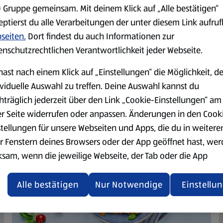
 Gruppe gemeinsam. Mit deinem Klick auf „Alle bestätigen“
Zu dem überbackenen Schafsk
eptierst du alle Verarbeitungen der unter diesem Link aufru
seiten.
Dort findest du auch Informationen zur
enschutzrechtlichen Verantwortlichkeit jeder Webseite.
hast nach einem Klick auf „Einstellungen“ die Möglichkeit, d
hes Steinofenbaguette
ividuelle Auswahl zu treffen. Deine Auswahl kannst du
hträglich jederzeit über den Link „Cookie-Einstellungen“ am
er Seite widerrufen oder anpassen. Änderungen in den Cook
stellungen für unsere Webseiten und Apps, die du in weitere
r Fenstern deines Browsers oder der App geöffnet hast, we
ksam, wenn die jeweilige Webseite, der Tab oder die App
ualisiert oder geschlossen und anschließend wieder geöffne
den.
Alle bestätigen
Nur Notwendige
Einstellu
ere Informationen stellen wir dir in unserer
enschutzerklärung zur Verfügung.