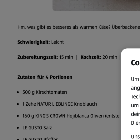
Hm, was gibt es besseres als warmen Käse? Überbackene
Schwierigkeit:
Leicht
Zubereitungszeit:
15 min |
Kochzeit:
20 min |
Gesamtz
Co
Zutaten für 4 Portionen
Um 
ang
500 g Kirschtomaten
Tec
1 Zehe NATUR LIEBLINGE Knoblauch
um 
dei
160 g KING’S CROWN Hojiblanca Oliven (entsteint)
Die
LE GUSTO Salz
Uns
LE GUSTO Pfeffer