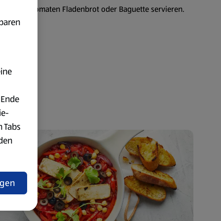
äse mit Tomaten Fladenbrot oder Baguette servieren.
fbaren
eine
 Ende
ie-
n Tabs
rden
t
ngen