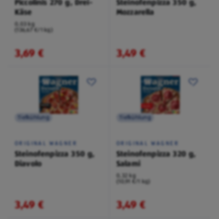
Piccolinis 270 g, Drei-
Steinofenpizza 350 g,
Käse
Mozzarella
0,03 kg
(136,67 €/1 kg)
3,69 €
3,49 €
Tiefkühlung
Tiefkühlung
ORIGINAL WAGNER
ORIGINAL WAGNER
Steinofenpizza 350 g,
Steinofenpizza 320 g,
Diavolo
Salami
0,32 kg
(10,91 €/1 kg)
3,49 €
3,49 €