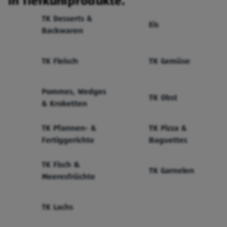
in Tiefkühlprodukte.
TK Desserts &
Eis
Backwaren
TK Fleisch
TK Gemüse
Pommes, Wedges
TK Obst
& Kroketten
TK Pfannen- &
TK Pizza &
Fertiggerichte
Baguettes
TK Fisch &
TK Garnelen
Meeresfrüchte
TK Lachs