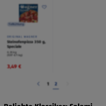
Tiefkühlung
ORIGINAL WAGNER
Steinofenpizza 350 g,
Speciale
0,35 kg
(9,97 €/1 kg)
3,49 €
1
2