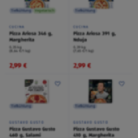
Tiefkühlung
Vegetarisch
Tiefkühlung
CUCINA
CUCINA
Pizza Ariosa 346 g,
Pizza Ariosa 391 g,
Margherita
Nduja
0,35 kg
0,39 kg
(8,64 €/1 kg)
(7,65 €/1 kg)
2,99 €
2,99 €
Tiefkühlung
Tiefkühlung
GUSTAVO GUSTO
GUSTAVO GUSTO
Pizza Gustavo Gusto
Pizza Gustavo Gusto
460 g, Salami
410 g, Margherita