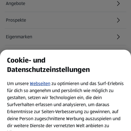
Angebote
Prospekte
Eigenmarken
ALDI Services
Cookie- und
Datenschutzeinstellungen
Newsletter
Um unsere
Webseiten
zu optimieren und das Surf-Erlebnis
WhatsApp
für dich so angenehm und persönlich wie möglich zu
gestalten, setzen wir Technologien ein, die dein
Surfverhalten erfassen und analysieren, um daraus
Über ALDI SÜD
Erkenntnisse zur Seiten-Verbesserung zu gewinnen, auf
deine Person zugeschnittene Werbung auszuspielen und
Filialen
dir weitere Dienste der vernetzten Welt anbieten zu