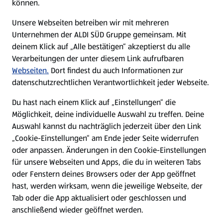
können.
E-Ladestationen
Unsere Webseiten betreiben wir mit mehreren
Unternehmen der ALDI SÜD Gruppe gemeinsam. Mit
Nachhaltigkeit
deinem Klick auf „Alle bestätigen“ akzeptierst du alle
Verarbeitungen der unter diesem Link aufrufbaren
Karriere
Webseiten.
Dort findest du auch Informationen zur
datenschutzrechtlichen Verantwortlichkeit jeder Webseite.
Presse
Du hast nach einem Klick auf „Einstellungen“ die
Möglichkeit, deine individuelle Auswahl zu treffen. Deine
Hilfe & Kontakt
Auswahl kannst du nachträglich jederzeit über den Link
(öffnet in einem neuen Tab)
„Cookie-Einstellungen“ am Ende jeder Seite widerrufen
oder anpassen. Änderungen in den Cookie-Einstellungen
Unternehmen
für unsere Webseiten und Apps, die du in weiteren Tabs
oder Fenstern deines Browsers oder der App geöffnet
hast, werden wirksam, wenn die jeweilige Webseite, der
Folge uns hier:
Tab oder die App aktualisiert oder geschlossen und
anschließend wieder geöffnet werden.
Jetzt die ALDI SÜD App downloaden