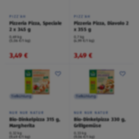
PIZZ‘AH
PIZZ‘AH
Pizzeria Pizza, Speciale
Pizzeria Pizza, Diavolo 2
2 x 345 g
x 355 g
0,69 kg
0,7 kg
(5,06 €/1 kg)
(4,99 €/1 kg)
3,49 €
3,49 €
Tiefkühlung
Tiefkühlung
NUR NUR NATUR
NUR NUR NATUR
Bio-Dinkelpizza 315 g,
Bio-Dinkelpizza 330 g,
Margherita
Grillgemüse
0,32 kg
0,33 kg
(9,49 €/1 kg)
(9,06 €/1 kg)