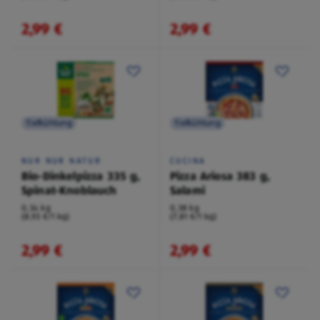
2,99 €
2,99 €
Tiefkühlung
Tiefkühlung
NUR NUR NATUR
CUCINA
Bio-Dinkelpizza 335 g,
Pizza Ariosa 383 g,
Spinat-Knoblauch
Salami
0,34 kg
0,38 kg
(8,93 €/1 kg)
(7,81 €/1 kg)
2,99 €
2,99 €