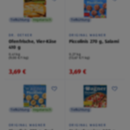
Tiefkühlung
Vegetarisch
Tiefkühlung
DR. OETKER
ORIGINAL WAGNER
Ofenfrische, Vier-Käse
Piccolinis 270 g, Salami
410 g
0,41 kg
0,27 kg
(9,00 €/1 kg)
(13,67 €/1 kg)
3,69 €
3,69 €
Tiefkühlung
Vegetarisch
Tiefkühlung
ORIGINAL WAGNER
ORIGINAL WAGNER