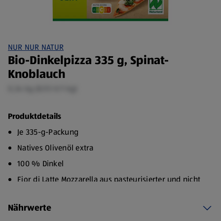
NUR NUR NATUR
Bio-Dinkelpizza 335 g, Spinat-
Knoblauch
0,34 kg (8,93 €/1 kg)
Produktdetails
Je 335-g-Packung
Natives Olivenöl extra
100 % Dinkel
Fior di Latte Mozzarella aus pasteurisierter und nicht
homogenisierter Milch
Nährwerte
Ohne Zuckerzusatz