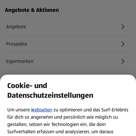
Fußzeilenmenü - weitere Links
Angebote & Aktionen
Angebote
Prospekte
Eigenmarken
ALDI Services
Cookie- und
Datenschutzeinstellungen
Newsletter
Um unsere
Webseiten
zu optimieren und das Surf-Erlebnis
WhatsApp
für dich so angenehm und persönlich wie möglich zu
gestalten, setzen wir Technologien ein, die dein
Surfverhalten erfassen und analysieren, um daraus
Über ALDI SÜD