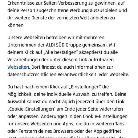
Erkenntnisse zur Seiten-Verbesserung zu gewinnen, auf
deine Person zugeschnittene Werbung auszuspielen und
Filialen
dir weitere Dienste der vernetzten Welt anbieten zu
können.
E-Ladestationen
Unsere Webseiten betreiben wir mit mehreren
Unternehmen der ALDI SÜD Gruppe gemeinsam. Mit
Nachhaltigkeit
deinem Klick auf „Alle bestätigen“ akzeptierst du alle
Verarbeitungen der unter diesem Link aufrufbaren
Karriere
Webseiten.
Dort findest du auch Informationen zur
datenschutzrechtlichen Verantwortlichkeit jeder Webseite.
Presse
Du hast nach einem Klick auf „Einstellungen“ die
Möglichkeit, deine individuelle Auswahl zu treffen. Deine
Hilfe & Kontakt
Auswahl kannst du nachträglich jederzeit über den Link
(öffnet in einem neuen Tab)
„Cookie-Einstellungen“ am Ende jeder Seite widerrufen
oder anpassen. Änderungen in den Cookie-Einstellungen
Unternehmen
für unsere Webseiten und Apps, die du in weiteren Tabs
oder Fenstern deines Browsers oder der App geöffnet