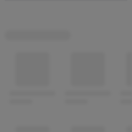
Direkt auf Stein bei 400°C gebacken
Handgezogener Teig
48h Teigführung