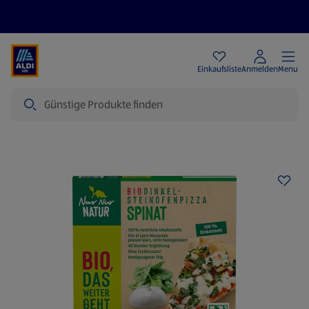
Angebote
Einkaufsliste
Anmelden
Menu
Suche