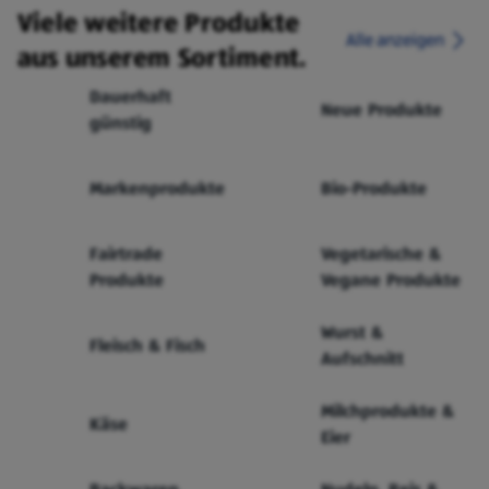
Viele weitere Produkte
Alle anzeigen
aus unserem Sortiment.
Dauerhaft
Neue Produkte
günstig
Markenprodukte
Bio-Produkte
Fairtrade
Vegetarische &
Produkte
Vegane Produkte
Wurst &
Fleisch & Fisch
Aufschnitt
Milchprodukte &
Käse
Eier