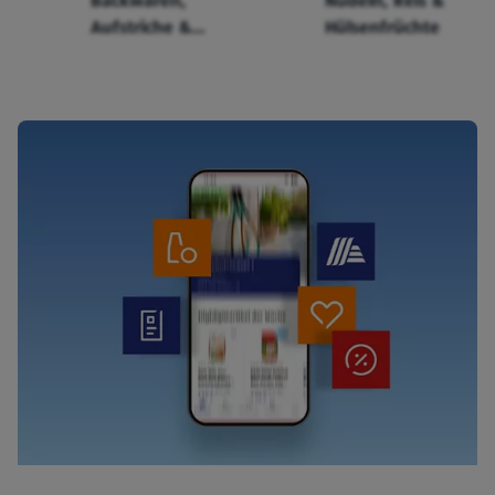
Backwaren,
Nudeln, Reis &
Aufstriche &
Hülsenfrüchte
Cerealien