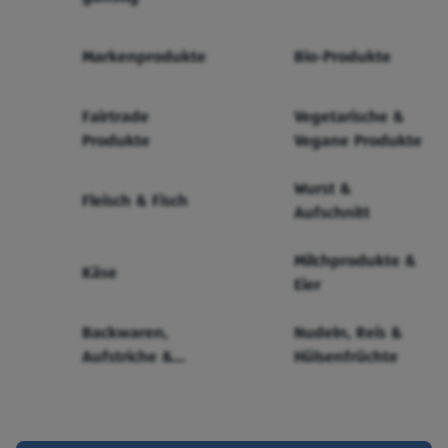
Markenprodukte
Bio-Produkte
Fairtrade
Vegetarische &
Produkte
Vegane Produkte
Wurst &
Fleisch & Fisch
Aufschnitt
Milchprodukte &
Käse
Eier
Backwaren,
Nudeln, Reis &
Aufstriche &
Hülsenfrüchte
Cerealien