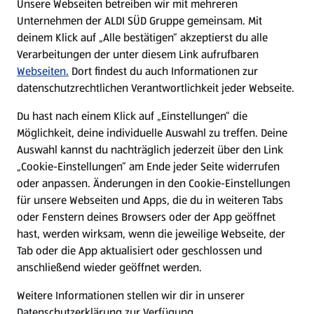
Unsere Webseiten betreiben wir mit mehreren
Unternehmen der ALDI SÜD Gruppe gemeinsam. Mit
Nachhaltigkeit
deinem Klick auf „Alle bestätigen“ akzeptierst du alle
Verarbeitungen der unter diesem Link aufrufbaren
Karriere
Webseiten.
Dort findest du auch Informationen zur
datenschutzrechtlichen Verantwortlichkeit jeder Webseite.
Presse
Du hast nach einem Klick auf „Einstellungen“ die
Möglichkeit, deine individuelle Auswahl zu treffen. Deine
Hilfe & Kontakt
Auswahl kannst du nachträglich jederzeit über den Link
(öffnet in einem neuen Tab)
„Cookie-Einstellungen“ am Ende jeder Seite widerrufen
oder anpassen. Änderungen in den Cookie-Einstellungen
Unternehmen
für unsere Webseiten und Apps, die du in weiteren Tabs
oder Fenstern deines Browsers oder der App geöffnet
hast, werden wirksam, wenn die jeweilige Webseite, der
Folge uns hier:
Tab oder die App aktualisiert oder geschlossen und
anschließend wieder geöffnet werden.
Jetzt die ALDI SÜD App downloaden
Weitere Informationen stellen wir dir in unserer
Datenschutzerklärung zur Verfügung.