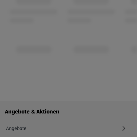
Fußzeilenmenü - weitere Links
Angebote & Aktionen
Angebote