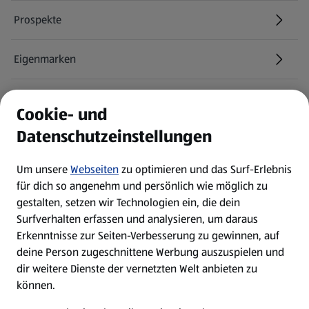
Prospekte
Eigenmarken
ALDI Services
Cookie- und
Datenschutzeinstellungen
Newsletter
Um unsere
Webseiten
zu optimieren und das Surf-Erlebnis
WhatsApp
für dich so angenehm und persönlich wie möglich zu
gestalten, setzen wir Technologien ein, die dein
Surfverhalten erfassen und analysieren, um daraus
Über ALDI SÜD
Erkenntnisse zur Seiten-Verbesserung zu gewinnen, auf
deine Person zugeschnittene Werbung auszuspielen und
Filialen
dir weitere Dienste der vernetzten Welt anbieten zu
können.
E-Ladestationen