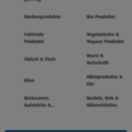
Markenprodukte
Bio-Produkte
Fairtrade
Vegetarische &
Produkte
Vegane Produkte
Wurst &
Fleisch & Fisch
Aufschnitt
Milchprodukte &
Käse
Eier
Backwaren,
Nudeln, Reis &
Aufstriche &
Hülsenfrüchte
Cerealien