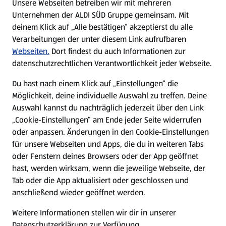
Unsere Webseiten betreiben wir mit mehreren
Unternehmen der ALDI SÜD Gruppe gemeinsam. Mit
Nachhaltigkeit
deinem Klick auf „Alle bestätigen“ akzeptierst du alle
Verarbeitungen der unter diesem Link aufrufbaren
Karriere
Webseiten.
Dort findest du auch Informationen zur
datenschutzrechtlichen Verantwortlichkeit jeder Webseite.
Presse
Du hast nach einem Klick auf „Einstellungen“ die
Möglichkeit, deine individuelle Auswahl zu treffen. Deine
Hilfe & Kontakt
Auswahl kannst du nachträglich jederzeit über den Link
(öffnet in einem neuen Tab)
„Cookie-Einstellungen“ am Ende jeder Seite widerrufen
oder anpassen. Änderungen in den Cookie-Einstellungen
Unternehmen
für unsere Webseiten und Apps, die du in weiteren Tabs
oder Fenstern deines Browsers oder der App geöffnet
hast, werden wirksam, wenn die jeweilige Webseite, der
Folge uns hier:
Tab oder die App aktualisiert oder geschlossen und
anschließend wieder geöffnet werden.
Jetzt die ALDI SÜD App downloaden
Weitere Informationen stellen wir dir in unserer
Datenschutzerklärung zur Verfügung.