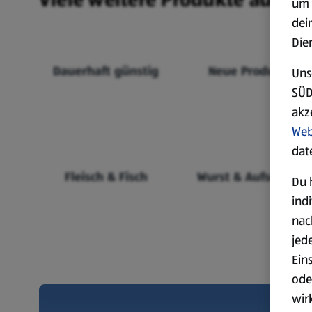
um 
dei
Die
Dauerhaft günstig
Neue Produkte
Uns
SÜD
akz
Web
dat
Fleisch & Fisch
Wurst & Aufschnitt
Du 
ind
nac
jed
Ein
ode
wir