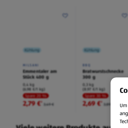
Kühlung
Kühlung
MILSANI
BBQ
Emmentaler am
Bratwurstschnecke
Stück 400 g
300 g
0,4 kg
0,3 kg
Co
(6,98 €/1 kg)
(8,97 €/1 kg)
Spare 20 %
Spare 30 %
2,79 €
2,69 €
²
²
3,49 €
3,89 €
Um 
ang
Tec
Viele weitere Produkte aus un