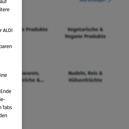
auf
itere
Fairtrade Produkte
Vegetarische &
r ALDI
Vegane Produkte
fbaren
Backwaren,
Nudeln, Reis &
eine
Aufstriche &
Hülsenfrüchte
Cerealien
 Ende
ie-
n Tabs
rden