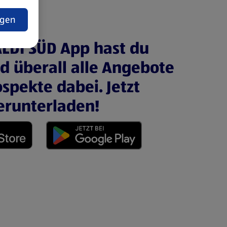
t
ngen
ALDI SÜD App hast du
nd überall alle Angebote
spekte dabei. Jetzt
erunterladen!
 neuen Tab)
(öffnet in einem neuen Tab)