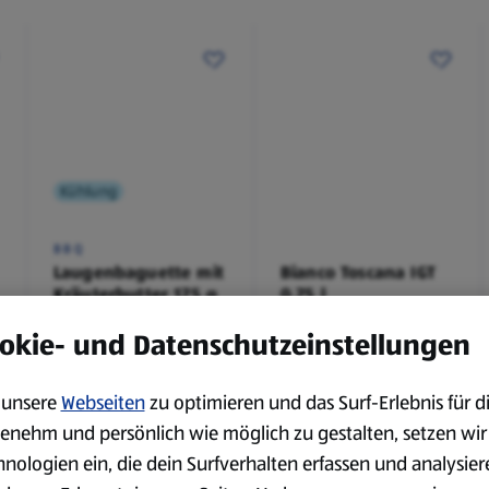
Kühlung
BBQ
Laugenbaguette mit
Bianco Toscana IGT
Kräuterbutter 175 g
0,75 l
0,18 kg
0,75 l
okie- und Datenschutzeinstellungen
(4,51 €/1 kg)
(3,72 €/1 l)
Spare 38 %
Spare 20 %
0,79 €
2,79 €
²
²
1,29 €
3,49 €
unsere
Webseiten
zu optimieren und das Surf-Erlebnis für d
enehm und persönlich wie möglich zu gestalten, setzen wir
hnologien ein, die dein Surfverhalten erfassen und analysier
serem Sortiment.