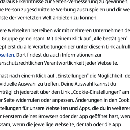
daraus Erkenntnisse zur Seiten-Verbesserung zu gewinnen, 
ne Person zugeschnittene Werbung auszuspielen und dir we
nste der vernetzten Welt anbieten zu können.
Markenprodukte
Bio-Produkte
ere Webseiten betreiben wir mit mehreren Unternehmen de
 Gruppe gemeinsam. Mit deinem Klick auf „Alle bestätigen“
eptierst du alle Verarbeitungen der unter diesem Link aufru
seiten.
Dort findest du auch Informationen zur
enschutzrechtlichen Verantwortlichkeit jeder Webseite.
Käse
Milchprodukte &
hast nach einem Klick auf „Einstellungen“ die Möglichkeit, d
Eier
ividuelle Auswahl zu treffen. Deine Auswahl kannst du
hträglich jederzeit über den Link „Cookie-Einstellungen“ am
er Seite widerrufen oder anpassen. Änderungen in den Cook
stellungen für unsere Webseiten und Apps, die du in weitere
r Fenstern deines Browsers oder der App geöffnet hast, we
ksam, wenn die jeweilige Webseite, der Tab oder die App