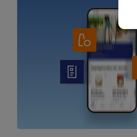
akt
wer
Weit
Dat
Übe