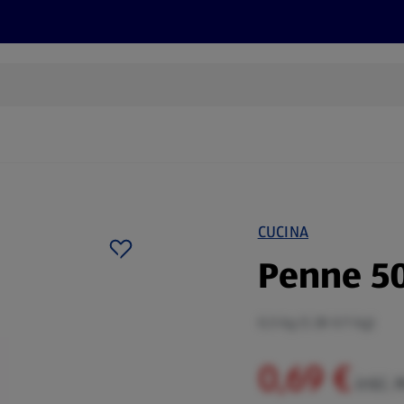
Rezepte und Tipps
Nachhaltigkeit
ALDI Services
CUCINA
Penne 5
0,5 kg (1,38 €/1 kg)
0,69 €
inkl. 