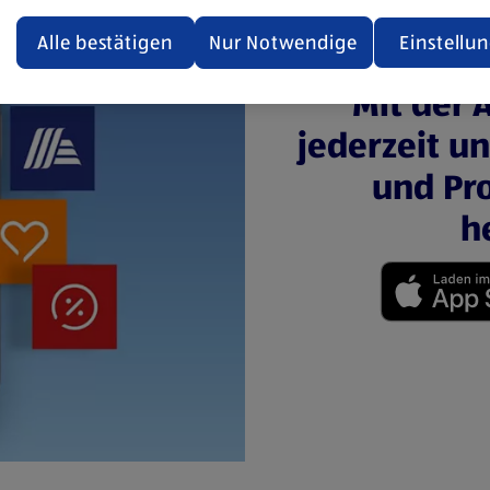
ualisiert oder geschlossen und anschließend wieder geöffne
den.
Alle bestätigen
Nur Notwendige
Einstellu
ere Informationen stellen wir dir in unserer
Mit der 
enschutzerklärung zur Verfügung.
jederzeit u
rsicht der Webseitenbetreiber und Datenschutzerklärungen
und Pro
h
(öffnet in einem