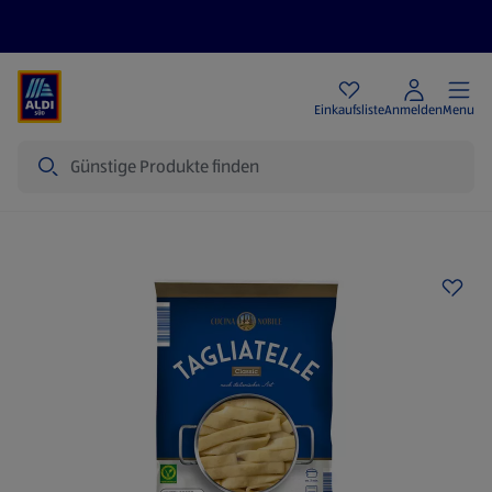
Angebote
Einkaufsliste
Anmelden
Menu
Suche