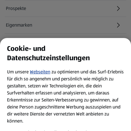
Prospekte
Eigenmarken
ALDI Services
Cookie- und
Datenschutzeinstellungen
Newsletter
Um unsere
Webseiten
zu optimieren und das Surf-Erlebnis
WhatsApp
für dich so angenehm und persönlich wie möglich zu
gestalten, setzen wir Technologien ein, die dein
Surfverhalten erfassen und analysieren, um daraus
Über ALDI SÜD
Erkenntnisse zur Seiten-Verbesserung zu gewinnen, auf
deine Person zugeschnittene Werbung auszuspielen und
Filialen
dir weitere Dienste der vernetzten Welt anbieten zu
können.
E-Ladestationen