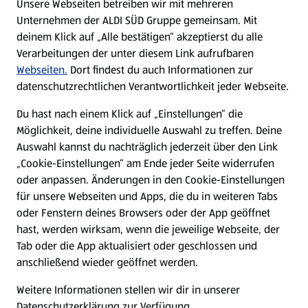
Unsere Webseiten betreiben wir mit mehreren
Unternehmen der ALDI SÜD Gruppe gemeinsam. Mit
Nachhaltigkeit
deinem Klick auf „Alle bestätigen“ akzeptierst du alle
Verarbeitungen der unter diesem Link aufrufbaren
Karriere
Webseiten.
Dort findest du auch Informationen zur
datenschutzrechtlichen Verantwortlichkeit jeder Webseite.
Presse
Du hast nach einem Klick auf „Einstellungen“ die
Möglichkeit, deine individuelle Auswahl zu treffen. Deine
Hilfe & Kontakt
Auswahl kannst du nachträglich jederzeit über den Link
(öffnet in einem neuen Tab)
„Cookie-Einstellungen“ am Ende jeder Seite widerrufen
oder anpassen. Änderungen in den Cookie-Einstellungen
Unternehmen
für unsere Webseiten und Apps, die du in weiteren Tabs
oder Fenstern deines Browsers oder der App geöffnet
hast, werden wirksam, wenn die jeweilige Webseite, der
Folge uns hier:
Tab oder die App aktualisiert oder geschlossen und
anschließend wieder geöffnet werden.
Jetzt die ALDI SÜD App downloaden
Weitere Informationen stellen wir dir in unserer
Datenschutzerklärung zur Verfügung.