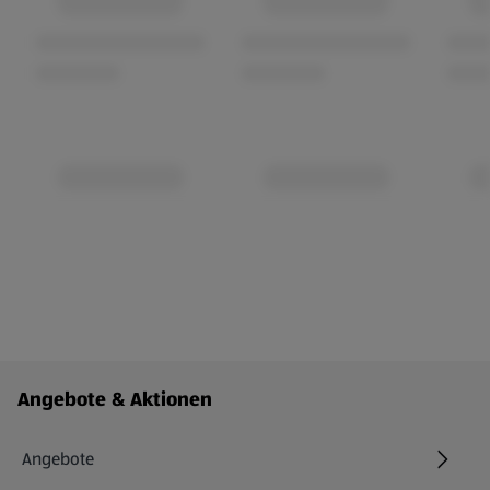
Fußzeilenmenü - weitere Links
Angebote & Aktionen
Angebote