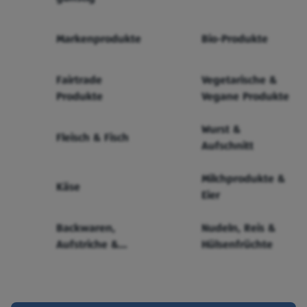
Markenprodukte
Bio-Produkte
Fairtrade
Vegetarische &
Produkte
Vegane Produkte
Wurst &
Fleisch & Fisch
Aufschnitt
Milchprodukte &
Käse
Eier
Backwaren,
Nudeln, Reis &
Aufstriche &
Hülsenfrüchte
Cerealien