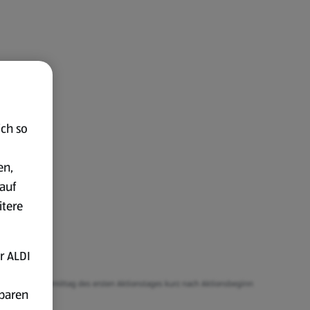
ich so
en,
auf
itere
r ALDI
er schon am Vormittag des ersten Aktionstages kurz nach Aktionsbeginn
fbaren