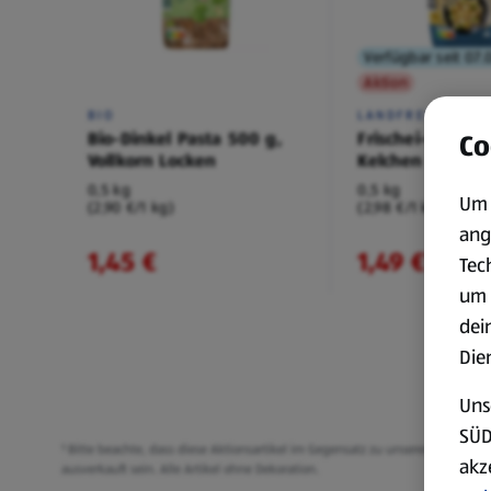
Verfügbar seit 07.
Aktion
BIO
LANDFREUDE
Bio-Dinkel Pasta 500 g,
Frischei-Nudeln
Co
Vollkorn Locken
Kelchen
0,5 kg
0,5 kg
Um 
(2,90 €/1 kg)
(2,98 €/1 kg)
ang
1,45 €
1,49 €
¹
Tec
um 
dei
Die
Uns
SÜD
¹ Bitte beachte, dass diese Aktionsartikel im Gegensatz zu unserem ständi
akz
ausverkauft sein. Alle Artikel ohne Dekoration.