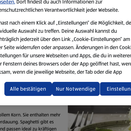
seiten.
Dort findest du auch Informationen zur
enschutzrechtlichen Verantwortlichkeit jeder Webseite.
n: Spaghetti, Penne und F
hast nach einem Klick auf „Einstellungen“ die Möglichkeit, d
ividuelle Auswahl zu treffen. Deine Auswahl kannst du
und Fusilli. Lange, dünne
Spaghetti
passen perfekt zu Tomaten- u
hträglich jederzeit über den Link „Cookie-Einstellungen“ am
nders gut und sind ideal für Ofengerichte. Auch
Fusilli
nehmen So
er Seite widerrufen oder anpassen. Änderungen in den Cook
stellungen für unsere Webseiten und Apps, die du in weitere
r Fenstern deines Browsers oder der App geöffnet hast, we
hafte
ksam, wenn die jeweilige Webseite, der Tab oder die App
ömmlicher
ualisiert oder geschlossen und anschließend wieder geöffne
den.
Alle bestätigen
Nur Notwendige
Einstellu
ere Informationen stellen wir dir in unserer
enschutzerklärung zur Verfügung.
ollem Korn. Sie enthalten mehr
rdauung. Spaghetti gibt es
rsicht der Webseitenbetreiber und Datenschutzerklärungen
und passen ideal zu kräftigen