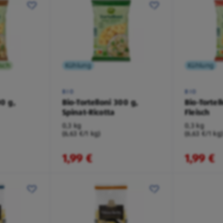
isch
Kühlung
Kühlung
BIO
BIO
00 g,
Bio-Tortelloni 300 g,
Bio-Tortel
Spinat-Ricotta
Fleisch
0,3 kg
0,3 kg
(6,63 €/1 kg)
(6,63 €/1 kg
1,99 €
1,99 €