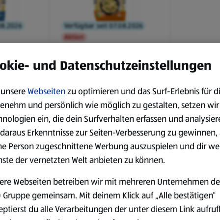
08.2026
Verfügbar seit 07.08.2026
Aktion
LANDFREUDE
 500 g,
Frischei-Nudeln 500 g,
okie- und Datenschutzeinstellungen
Muscheln
0,5 kg
unsere
Webseiten
zu optimieren und das Surf-Erlebnis für d
(2,98 €/1 kg)
enehm und persönlich wie möglich zu gestalten, setzen wir
1,49 €
¹
hnologien ein, die dein Surfverhalten erfassen und analysier
daraus Erkenntnisse zur Seiten-Verbesserung zu gewinnen, 
ne Person zugeschnittene Werbung auszuspielen und dir we
1
2
nste der vernetzten Welt anbieten zu können.
ere Webseiten betreiben wir mit mehreren Unternehmen de
 Gruppe gemeinsam. Mit deinem Klick auf „Alle bestätigen“
g verfügbaren Sortiment nur in begrenzter Anzahl zur Verfügung stehen. Sie können dah
eptierst du alle Verarbeitungen der unter diesem Link aufru