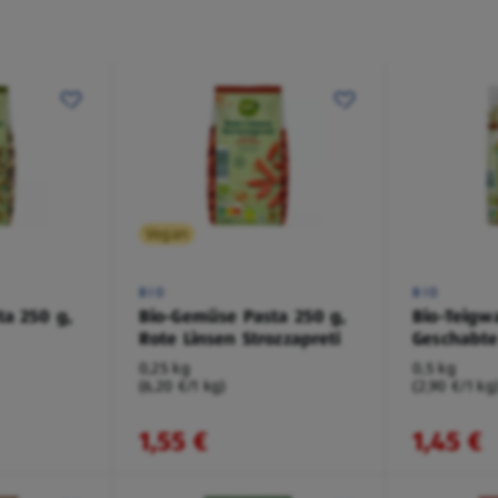
Vegan
BIO
BIO
ta 250 g,
Bio-Gemüse Pasta 250 g,
Bio-Teigw
Rote Linsen Strozzapreti
Geschabte
0,25 kg
0,5 kg
(6,20 €/1 kg)
(2,90 €/1 kg
1,55 €
1,45 €