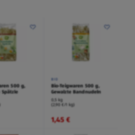
BIO
aren 500 g,
Bio-Teigwaren 500 g,
 Spätzle
Gewalzte Bandnudeln
0,5 kg
)
(2,90 €/1 kg)
1,45 €