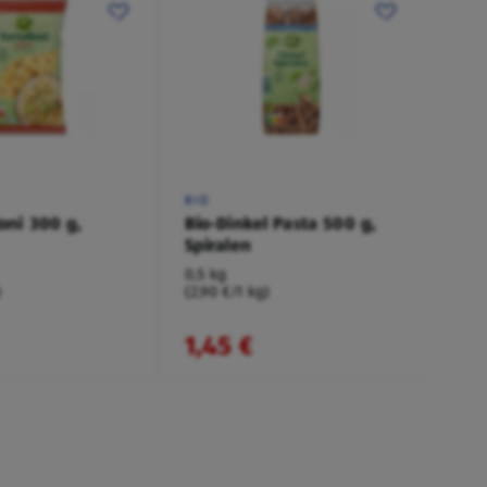
BIO
loni 300 g,
Bio-Dinkel Pasta 500 g,
Spiralen
0,5 kg
)
(2,90 €/1 kg)
1,45 €