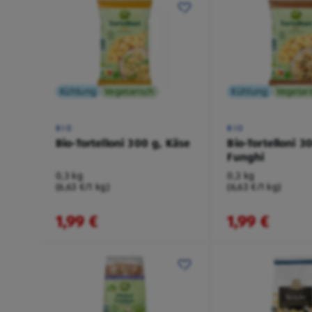
Kühlung
Vegetarisch
Kühlung
Vegetar
BIO
BIO
Bio-Tortelloni 300 g, Käse
Bio-Tortelloni 3
Funghi
0,3 kg
0,3 kg
(6,63 €/1 kg)
(6,63 €/1 kg)
1,99 €
1,99 €