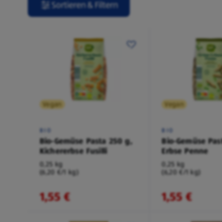
Sortieren & Filtern
Vegan
Vegan
BIO
BIO
Bio-Gemüse Pasta 250 g,
Bio-Gemüse Pas
Kichererbse Fusilli
Erbse Penne
0,25 kg
0,25 kg
(6,20 €/1 kg)
(6,20 €/1 kg)
1,55 €
1,55 €