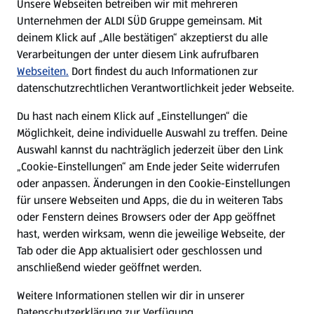
Unsere Webseiten betreiben wir mit mehreren
Unternehmen der ALDI SÜD Gruppe gemeinsam. Mit
Nachhaltigkeit
deinem Klick auf „Alle bestätigen“ akzeptierst du alle
Verarbeitungen der unter diesem Link aufrufbaren
Karriere
Webseiten.
Dort findest du auch Informationen zur
datenschutzrechtlichen Verantwortlichkeit jeder Webseite.
Presse
Du hast nach einem Klick auf „Einstellungen“ die
Möglichkeit, deine individuelle Auswahl zu treffen. Deine
Hilfe & Kontakt
Auswahl kannst du nachträglich jederzeit über den Link
(öffnet in einem neuen Tab)
„Cookie-Einstellungen“ am Ende jeder Seite widerrufen
oder anpassen. Änderungen in den Cookie-Einstellungen
Unternehmen
für unsere Webseiten und Apps, die du in weiteren Tabs
oder Fenstern deines Browsers oder der App geöffnet
hast, werden wirksam, wenn die jeweilige Webseite, der
Folge uns hier:
Tab oder die App aktualisiert oder geschlossen und
anschließend wieder geöffnet werden.
Jetzt die ALDI SÜD App downloaden
Weitere Informationen stellen wir dir in unserer
Datenschutzerklärung zur Verfügung.