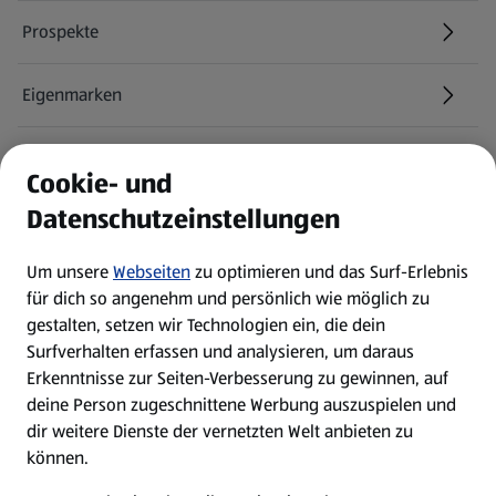
Prospekte
Eigenmarken
ALDI Services
Cookie- und
Datenschutzeinstellungen
Newsletter
Um unsere
Webseiten
zu optimieren und das Surf-Erlebnis
WhatsApp
für dich so angenehm und persönlich wie möglich zu
gestalten, setzen wir Technologien ein, die dein
Surfverhalten erfassen und analysieren, um daraus
Über ALDI SÜD
Erkenntnisse zur Seiten-Verbesserung zu gewinnen, auf
deine Person zugeschnittene Werbung auszuspielen und
Filialen
dir weitere Dienste der vernetzten Welt anbieten zu
können.
E-Ladestationen