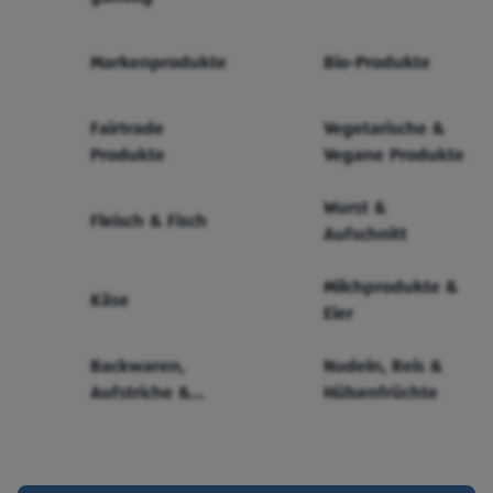
Markenprodukte
Bio-Produkte
Fairtrade
Vegetarische &
Produkte
Vegane Produkte
Wurst &
Fleisch & Fisch
Aufschnitt
Milchprodukte &
Käse
Eier
Backwaren,
Nudeln, Reis &
Aufstriche &
Hülsenfrüchte
Cerealien