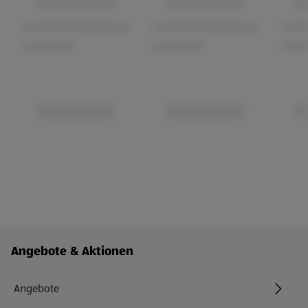
Fußzeilenmenü - weitere Links
Angebote & Aktionen
Angebote