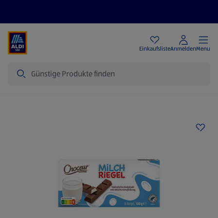
Angebote
Einkaufsliste
Anmelden
Menu
Suche