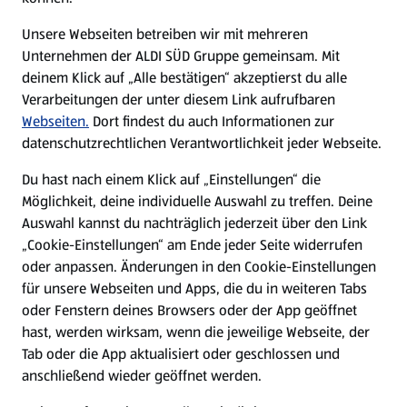
E-Ladestationen
Unsere Webseiten betreiben wir mit mehreren
Unternehmen der ALDI SÜD Gruppe gemeinsam. Mit
Nachhaltigkeit
deinem Klick auf „Alle bestätigen“ akzeptierst du alle
Verarbeitungen der unter diesem Link aufrufbaren
Karriere
Webseiten.
Dort findest du auch Informationen zur
datenschutzrechtlichen Verantwortlichkeit jeder Webseite.
Presse
Du hast nach einem Klick auf „Einstellungen“ die
Möglichkeit, deine individuelle Auswahl zu treffen. Deine
Hilfe & Kontakt
Auswahl kannst du nachträglich jederzeit über den Link
(öffnet in einem neuen Tab)
„Cookie-Einstellungen“ am Ende jeder Seite widerrufen
oder anpassen. Änderungen in den Cookie-Einstellungen
Unternehmen
für unsere Webseiten und Apps, die du in weiteren Tabs
oder Fenstern deines Browsers oder der App geöffnet
hast, werden wirksam, wenn die jeweilige Webseite, der
Folge uns hier:
Tab oder die App aktualisiert oder geschlossen und
anschließend wieder geöffnet werden.
Jetzt die ALDI SÜD App downloaden