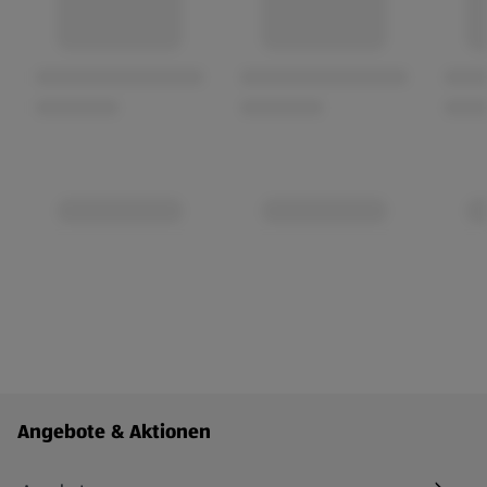
Fußzeilenmenü - weitere Links
Angebote & Aktionen