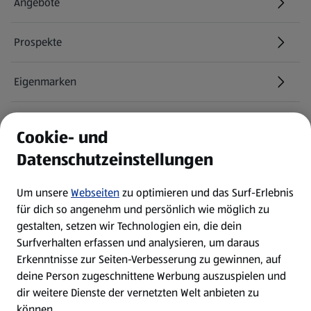
Angebote
Prospekte
Eigenmarken
ALDI Services
Cookie- und
Datenschutzeinstellungen
Newsletter
Um unsere
Webseiten
zu optimieren und das Surf-Erlebnis
WhatsApp
für dich so angenehm und persönlich wie möglich zu
gestalten, setzen wir Technologien ein, die dein
Surfverhalten erfassen und analysieren, um daraus
Über ALDI SÜD
Erkenntnisse zur Seiten-Verbesserung zu gewinnen, auf
deine Person zugeschnittene Werbung auszuspielen und
Filialen
dir weitere Dienste der vernetzten Welt anbieten zu
können.