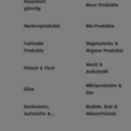
Dauerhaft
Neue Produkte
günstig
Markenprodukte
Bio-Produkte
Fairtrade
Vegetarische &
Produkte
Vegane Produkte
Wurst &
Fleisch & Fisch
Aufschnitt
Milchprodukte &
Käse
Eier
Backwaren,
Nudeln, Reis &
Aufstriche &
Hülsenfrüchte
Cerealien